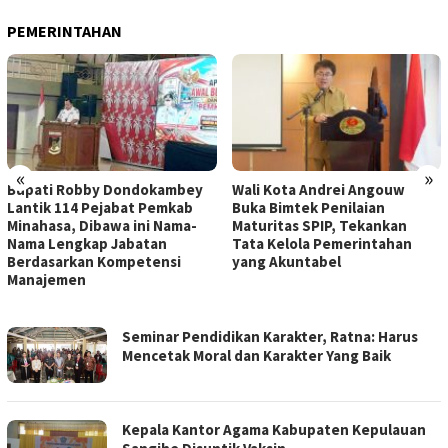
PEMERINTAHAN
«
»
Bupati Robby Dondokambey
Wali Kota Andrei Angouw
Lantik 114 Pejabat Pemkab
Buka Bimtek Penilaian
Minahasa, Dibawa ini Nama-
Maturitas SPIP, Tekankan
Nama Lengkap Jabatan
Tata Kelola Pemerintahan
Berdasarkan Kompetensi
yang Akuntabel
Manajemen
LACAKPOS.CO.ID
Seminar Pendidikan Karakter, Ratna: Harus
Mencetak Moral dan Karakter Yang Baik
Kepala Kantor Agama Kabupaten Kepulauan