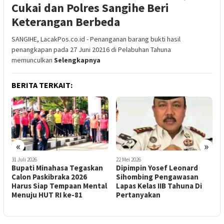
Cukai dan Polres Sangihe Beri
Keterangan Berbeda
SANGIHE, LacakPos.co.id - Penanganan barang bukti hasil
penangkapan pada 27 Juni 20216 di Pelabuhan Tahuna
memunculkan
Selengkapnya
BERITA TERKAIT:
«
»
31 Juli 2026
22 Mei 2026
1
Bupati Minahasa Tegaskan
Dipimpin Yosef Leonard
T
Calon Paskibraka 2026
Sihombing Pengawasan
C
Harus Siap Tempaan Mental
Lapas Kelas IIB Tahuna Di
P
Menuju HUT RI ke-81
Pertanyakan
D