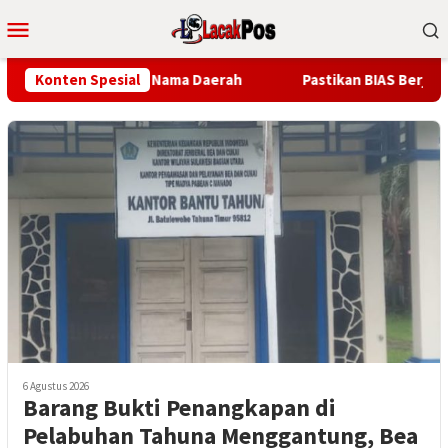
Loncat
Menu
ke
Mobile
konten
a Minsel Jaga Nama Daerah
Konten Spesial
Pastikan BIAS Berjalan Optima
6 Agustus 2026
Barang Bukti Penangkapan di
Pelabuhan Tahuna Menggantung, Bea