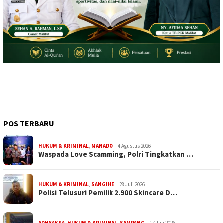
POS TERBARU
HUKUM & KRIMINAL
,
MANADO
4 Agustus 2026
Waspada Love Scamming, Polri Tingkatkan …
HUKUM & KRIMINAL
,
SANGIHE
28 Juli 2026
Polisi Telusuri Pemilik 2.900 Skincare D…
ADHYAKSA
,
HUKUM & KRIMINAL
,
SAMPANG
17 Juli 2026