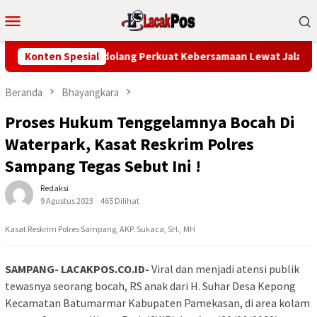
Loncat
Menu
ke
Mobile
konten
h Ajak Warga Mandolang Perkuat Kebersamaan Lewat Jalan Sehat
Konten Spesial
Beranda
Bhayangkara
Proses Hukum Tenggelamnya Bocah Di
Waterpark, Kasat Reskrim Polres
Sampang Tegas Sebut Ini !
Redaksi
9 Agustus 2023
465 Dilihat
Kasat Reskrim Polres Sampang, AKP. Sukaca, SH., MH
SAMPANG- LACAKPOS.CO.ID-
Viral dan menjadi atensi publik
tewasnya seorang bocah, RS anak dari H. Suhar Desa Kepong
Kecamatan Batumarmar Kabupaten Pamekasan, di area kolam