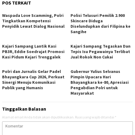
POS TERKAIT
Waspada Love Scamming, Polri
Polisi Telusuri Pemilik 2.900
Tingkatkan Kompetensi
Skincare Diduga
Penyidik Lewat Dialog Nasional
Diselundupkan dari Filipina ke
Sangihe
Kajari Sampang Lantik Kasi
Kajari Sampang Tegaskan Dan
PB3R, Eddie Soedrajat Promosi
Tepis Isu Pegawainya Terlibat
Kasi Pidum Kejari Trenggalek
Jual Rokok Non Cukai
Polri dan Jurnalis Gelar Padel
Gubernur Yulius Selvanus
Bhayangkara Cup 2026, Perkuat
Pimpin Upacara Hari
Sinergi Menuju Komunikasi
Bhayangkara ke-80, Apresiasi
Publik yang Humanis
Pengabdian Polri untuk
Masyarakat
Tinggalkan Balasan
Alamat email Anda tidak akan dipublikasikan.
Ruas yang wajib ditandai
*