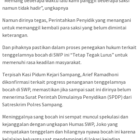
“Memang beberapa waktu lalu kami panggil beberapa saksi
namun tidak hadir”, ungkapnya
Namun dirinya tegas, Perintahkan Penyidik yang menangani
untuk memanggil kembali para saksi yang belum dimintai
keterangan.
Dan pihaknya pastikan dalam proses penegakan hukum terkait
tenggelamnya bocah di SWP ini “Tetap Tegak Lurus” untuk
memenuhi rasa keadilan masyarakat.
Terpisah Kasi Pidum Kejari Sampang, Arief Ramadhoni
dikonfirmasi terkait progress penanganan tenggelamnya
bocah di SWP, memastikan jika sampai saat ini dirinya belum
menerima Surat Perintah Dimulainya Penyidikan (SPDP) dari
Satreskrim Polres Sampang.
Meninggalnya sang bocah ini sempat muncul spekulasi dan
kejanggalan dengan ungkapan Humas SWP, Joko yang
menyatakan tenggelam dan hilangnya nyawa bocah ini karena
kelalaian keluarga saat mendampingi di lokasi kejadian.