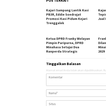
POS TERKAIT
Kajari Sampang Lantik Kasi
Kaja
PB3R, Eddie Soedrajat
Tepi
Promosi Kasi Pidum Kejari
Jual
Trenggalek
Ketua DPRD Franky Wolayan
Fran
Pimpin Paripurna, DPRD
Dila
Minahasa Setujui Dua
Mina
Ranperda Strategis
2029
Tinggalkan Balasan
Alamat email Anda tidak akan dipublikasikan.
Ru