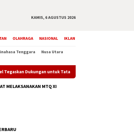
KAMIS, 6 AGUSTUS 2026
TAN
OLAHRAGA
NASIONAL
IKLAN
inahasa Tenggara
Nusa Utara
an Dukungan untuk Tata Kelola Desa
Sekda Bukittinggi U
AT MELAKSANAKAN MTQ XI
ERBARU