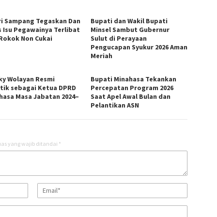
ri Sampang Tegaskan Dan
Bupati dan Wakil Bupati
s Isu Pegawainya Terlibat
Minsel Sambut Gubernur
 Rokok Non Cukai
Sulut di Perayaan
Pengucapan Syukur 2026 Aman
Meriah
ky Wolayan Resmi
Bupati Minahasa Tekankan
ntik sebagai Ketua DPRD
Percepatan Program 2026
hasa Masa Jabatan 2024–
Saat Apel Awal Bulan dan
Pelantikan ASN
as yang wajib ditandai
*