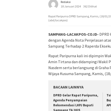
Redaksi
18 Januari 2024
362 Dilihat
Rapat Paripurna DPRD Sampang, Kamis, (18/01/20
(abd/lacakpos)
SAMPANG-LACAKPOS-CO.ID-
DPRD 
dengan Agenda Nota Penjelasan atas 
Sampang Terhadap 2 Raperda Eksekut
Rapat Paripurna kali ini dipimpin W
Amin Tirtana dan didampingi Wakil P
Nasdem serta berlangsung di Graha 
Wijaya Kusuma Sampang, Kamis, (18/
BACAAN LAINNYA
DPRD Gelar Rapat Paripurna,
To
Agenda Penyampaian
Bu
Rekomendasi LKPJ Bupati
AP
Sampang TA 2025