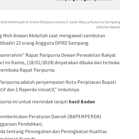
024) bertempat di Graha Paripurna lantai II Jalan Wijaya Kusuma Sampang
(abd/lacakpos)
g Moh Anwari Abdullah saat mengawali sambutan
dihadiri 23 orang Anggota DPRD Sampang.
anirrahim” Rapat Paripurna Dewan Perwakilan Rakyat
 ini Kamis, (18/01/2024) dinyatakan dibuka dan terbuka
membuka Rapat Paripurna.
Paripurna adalah penyampaian Nota Penjelasan Bupati
f dan 1 Raperda Inisiatif,” imbuhnya.
purna ini untuk menindak lanjuti
hasil Badan
n Pembentukan Peraturan Daerah (BAPEMPERDA)
ggaraan Pendidikan;
erda tentang Pencegahan dan Peningkatan Kualitas
emukiman Kumuh;