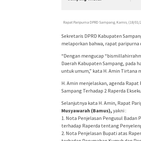
Rapat Paripurna DPRD Sampang, Kamis, (18/01/2
Sekretaris DPRD Kabupaten Sampan
melaporkan bahwa, rapat paripurna 
“Dengan mengucap “bismillahirrahm
Daerah Kabupaten Sampang, pada hari
untuk umum,” kata H. Amin Tirtana 
H. Amin menjelaskan, agenda Rapat 
Sampang Terhadap 2 Raperda Eksekuti
Selanjutnya kata H. Amin, Rapat Pari
Musyawarah (Bamus),
yakni :
1. Nota Penjelasan Pengusul Bada
terhadap Raperda tentang Penyelen
2. Nota Penjelasan Bupati atas Rap
terhadap Perumahan Kumuh dan P