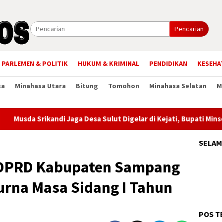
Pencarian
PARLEMEN & POLITIK
HUKUM & KRIMINAL
PENDIDIKAN
KESEHA
sa
Minahasa Utara
Bitung
Tomohon
Minahasa Selatan
M
rikandi Jaga Desa Sulut Digelar di Kejati, Bupati Minsel Tegask
SELAM
 DPRD Kabupaten Sampang
urna Masa Sidang I Tahun
POS T