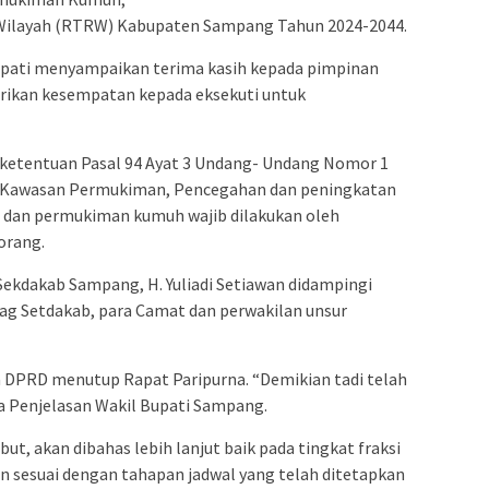
 Wilayah (RTRW) Kabupaten Sampang Tahun 2024-2044.
Bupati menyampaikan terima kasih kepada pimpinan
ikan kesempatan kepada eksekuti untuk
ketentuan Pasal 94 Ayat 3 Undang- Undang Nomor 1
 Kawasan Permukiman, Pencegahan dan peningkatan
 dan permukiman kumuh wajib dilakukan oleh
orang.
 Sekdakab Sampang, H. Yuliadi Setiawan didampingi
bag Setdakab, para Camat dan perwakilan unsur
 DPRD menutup Rapat Paripurna. “Demikian tadi telah
a Penjelasan Wakil Bupati Sampang.
t, akan dibahas lebih lanjut baik pada tingkat fraksi
 sesuai dengan tahapan jadwal yang telah ditetapkan