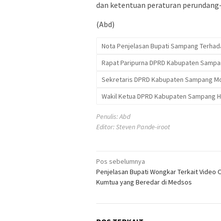
dan ketentuan peraturan perundang
(Abd)
Nota Penjelasan Bupati Sampang Terhad
Rapat Paripurna DPRD Kabupaten Sampa
Sekretaris DPRD Kabupaten Sampang Mo
Wakil Ketua DPRD Kabupaten Sampang H.
Penulis: Abd
Editor: Steven Pande-iroot
Navigasi
Pos sebelumnya
Penjelasan Bupati Wongkar Terkait Video
pos
Kumtua yang Beredar di Medsos