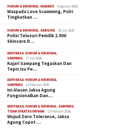
HUKUM & KRIMINAL
,
MANADO
4 Agustus 2026
Waspada Love Scamming, Polri
Tingkatkan …
HUKUM & KRIMINAL
,
SANGIHE
28 Juli 2026
Polisi Telusuri Pemilik 2.900
Skincare D…
ADHYAKSA
,
HUKUM & KRIMINAL
,
SAMPANG
17 Juli 2026
Kajari Sampang Tegaskan Dan
Tepis Isu Pe…
ADHYAKSA
,
HUKUM & KRIMINAL
,
SAMPANG
13 Februari 2026
Ini Alasan Jaksa Agung
Fungsionalkan Dan…
ADHYAKSA
,
HUKUM & KRIMINAL
,
SAMPANG
,
TIDAK DIKATEGORIKAN
12 Februari 2026
Wujud Zero Tolerance, Jaksa
Agung Copot …