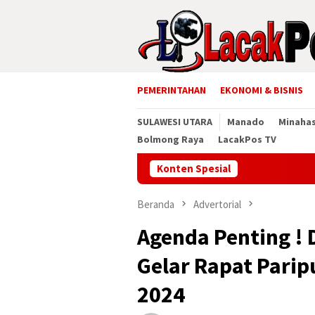
Loncat
ke
konten
PEMERINTAHAN
EKONOMI & BISNIS
SULAWESI UTARA
Manado
Minaha
Bolmong Raya
LacakPos TV
Konten Spesial
Musda S
Beranda
Advertorial
Agenda Penting !
Gelar Rapat Parip
2024