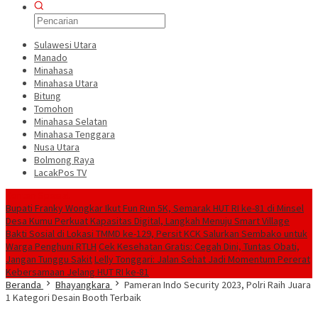
Sulawesi Utara
Manado
Minahasa
Minahasa Utara
Bitung
Tomohon
Minahasa Selatan
Minahasa Tenggara
Nusa Utara
Bolmong Raya
LacakPos TV
Konten Spesial
Bupati Franky Wongkar Ikut Fun Run 5K, Semarak HUT RI ke-81 di Minsel
Desa Kumu Perkuat Kapasitas Digital, Langkah Menuju Smart Village
Bakti Sosial di Lokasi TMMD ke-129, Persit KCK Salurkan Sembako untuk
Warga Penghuni RTLH
Cek Kesehatan Gratis: Cegah Dini, Tuntas Obati,
Jangan Tunggu Sakit
Lelly Tonggari: Jalan Sehat Jadi Momentum Pererat
Kebersamaan Jelang HUT RI ke-81
Beranda
Bhayangkara
Pameran Indo Security 2023, Polri Raih Juara
1 Kategori Desain Booth Terbaik