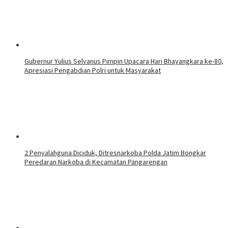
Gubernur Yulius Selvanus Pimpin Upacara Hari Bhayangkara ke-80,
Apresiasi Pengabdian Polri untuk Masyarakat
2 Penyalahguna Diciduk, Ditresnarkoba Polda Jatim Bongkar
Peredaran Narkoba di Kecamatan Pangarengan