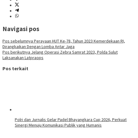
Navigasi pos
Pos sebelumnya
Perayaan HUT Ke-78, Tahun 2023 Kemerdekaan RI,
Dirangkaikan Dengan Lomba Antar Jaga
Pos berikutnya
Jelang Operasi Zebra Samrat 2023, Polda Sulut
Laksanakan Latpraops
Pos terkait
Polri dan Jurnalis Gelar Padel Bhayangkara Cup 2026, Perkuat
Sinergi Menuju Komunikasi Publik yang Humanis