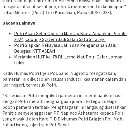
suatu saat dapat diterima oleh semua masyarakat, bahkan di
masyarakat adat sekalipun, untuk mempermudah kehidupan,”
tutup Menteri (Purn) Tito Karnavian, Rabu (30/8/2023).
Bacaan Lainnya
Polri Akan Gelar Operasi Mantap Brata Amankan Pemilu
2024, Cooling System Jadi Salah Satu Strategi
Polri Siapkan Rekayasa Lalin dan Pengamanan Jalur
Delegasi KTT ASEAN
Meriahkan HUT ke-78 RI, Lemdiklat Polri Gelar Lomba
Lukis
Kadiv Humas Polri Irjen Pol. Sandi Nugroho mengatakan,
pameran ini diikuti oleh ratusan industri keamanan dalam dan
luar negeri, termasuk Polri.
“Keseriusan Polri mengikuti pameran ini membuahkan hasil
dengan Polri meraih penghargaan juara 1 kategori design
booth pameran terbaik. Penghargaan ini langsung diserahkan
Panitia penyelenggaraan PT Napindo Ashatama kepada Polri
yang diwakili oleh Karo PID Divhumas Polri Brigjen Pol. Moh.
Suhartiyono,” ujar Irjen Pol. Sandi.