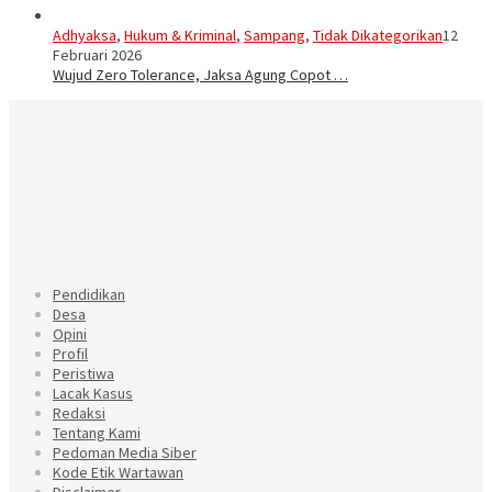
Adhyaksa
,
Hukum & Kriminal
,
Sampang
,
Tidak Dikategorikan
12
Februari 2026
Wujud Zero Tolerance, Jaksa Agung Copot …
Pendidikan
Desa
Opini
Profil
Peristiwa
Lacak Kasus
Redaksi
Tentang Kami
Pedoman Media Siber
Kode Etik Wartawan
Disclaimer