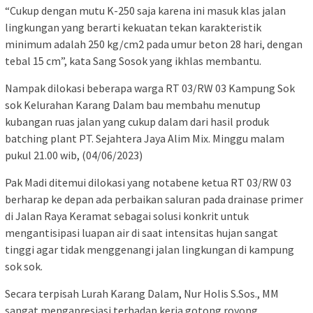
“Cukup dengan mutu K-250 saja karena ini masuk klas jalan
lingkungan yang berarti kekuatan tekan karakteristik
minimum adalah 250 kg/cm2 pada umur beton 28 hari, dengan
tebal 15 cm”, kata Sang Sosok yang ikhlas membantu.
Nampak dilokasi beberapa warga RT 03/RW 03 Kampung Sok
sok Kelurahan Karang Dalam bau membahu menutup
kubangan ruas jalan yang cukup dalam dari hasil produk
batching plant PT. Sejahtera Jaya Alim Mix. Minggu malam
pukul 21.00 wib, (04/06/2023)
Pak Madi ditemui dilokasi yang notabene ketua RT 03/RW 03
berharap ke depan ada perbaikan saluran pada drainase primer
di Jalan Raya Keramat sebagai solusi konkrit untuk
mengantisipasi luapan air di saat intensitas hujan sangat
tinggi agar tidak menggenangi jalan lingkungan di kampung
sok sok.
Secara terpisah Lurah Karang Dalam, Nur Holis S.Sos., MM
sangat mengapresiasi terhadap kerja gotong royong