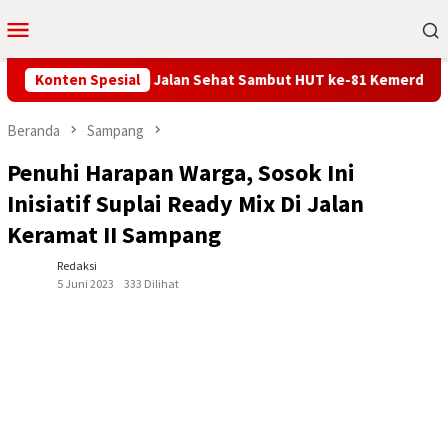
Loncat
Menu
ke
Mobile
konten
y Gumalang Ikuti Jalan Sehat Sambut HUT ke-81 Kemerdekaan RI
Konten Spesial
Beranda
Sampang
Penuhi Harapan Warga, Sosok Ini
Inisiatif Suplai Ready Mix Di Jalan
Keramat II Sampang
Redaksi
5 Juni 2023
333 Dilihat