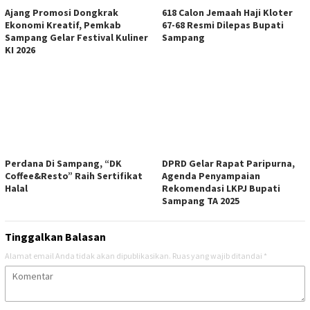
Ajang Promosi Dongkrak
618 Calon Jemaah Haji Kloter
Ekonomi Kreatif, Pemkab
67-68 Resmi Dilepas Bupati
Sampang Gelar Festival Kuliner
Sampang
KI 2026
Perdana Di Sampang, “DK
DPRD Gelar Rapat Paripurna,
Coffee&Resto” Raih Sertifikat
Agenda Penyampaian
Halal
Rekomendasi LKPJ Bupati
Sampang TA 2025
Tinggalkan Balasan
Alamat email Anda tidak akan dipublikasikan.
Ruas yang wajib ditandai
*