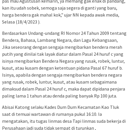
pas mau Agustusan kemarin, ya memang gak enak di pandang,
kan itu udah sobek, semoga saja segera di ganti yang baru,
harga bendera gak mahal kok,” ujar NN kepada awak media,
Selasa (18/4/2023 ).
Berdasarkan Undang-undang RI Nomor 24 Tahun 2009 tentang
Bendera, Bahasa, Lambang Negara, dan Lagu Kebangsaan,
Jika seseorang dengan sengaja mengibarkan bendera merah
putih yang dinilai tak layak diatur dalam Pasal 24 huruf c yang
isinya mengibarkan Bendera Negara yang rusak, robek, luntur,
kusut, atau kusam dengan ketentuan pidana Pasal 67 huruf b.
Isinya, apabila dengan sengaja mengibarkan bendera negara
yang rusak, robek, luntur, kusut, atau kusam sebagaimana
dimaksud dalam Pasal 24 huruf c, maka dapat dipidana penjara
paling lama 1 tahun atau denda paling banyak Rp 100 juta.
Abisai Katong selaku Kades Dum Dum Kecamatan Kao Tluk
saat di temuai wartawan di rumanya pukul 16:10. Ia
mengatakan, itu tugas linmas desa Tapi linmas suda bekerja di
Perusahaan jadi suda tidak sempat di turunkan ,