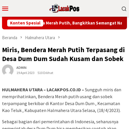
Loncat
Menu
ke
Mobile
konten
Bagikan Bendera Merah Putih, Bangkitkan Semangat Nasionalism
Konten Spesial
Beranda
Halmahera Utara
Miris, Bendera Merah Putih Terpasang di
Desa Dum Dum Sudah Kusam dan Sobek
ADMIN
19 April 2023
510 Dilihat
HULMAHERA UTARA – LACAKPOS.CO.ID –
Sungguh miris dan
memprihatinkan, Bendera Merah putih usang dan sobek
terpampang berkibar di Kantor Desa Dum Dum , Kecamatan
Kao Teluk , Kabupaten Halmahera Utara Selasa, (18/4/2023).
Sebagai bagian dari pemerintahan di Indonesia, seharusnya
pemerintah desa Dum Dum bisa memberikan contoh akan