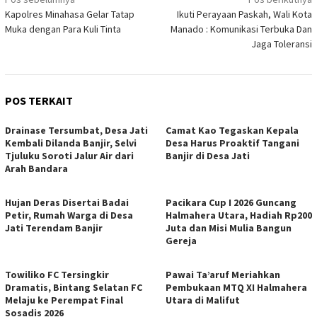
Navigasi
Kapolres Minahasa Gelar Tatap
Ikuti Perayaan Paskah, Wali Kota
pos
Muka dengan Para Kuli Tinta
Manado : Komunikasi Terbuka Dan
Jaga Toleransi
POS TERKAIT
Drainase Tersumbat, Desa Jati
Camat Kao Tegaskan Kepala
Kembali Dilanda Banjir, Selvi
Desa Harus Proaktif Tangani
Tjuluku Soroti Jalur Air dari
Banjir di Desa Jati
Arah Bandara
Hujan Deras Disertai Badai
Pacikara Cup I 2026 Guncang
Petir, Rumah Warga di Desa
Halmahera Utara, Hadiah Rp200
Jati Terendam Banjir
Juta dan Misi Mulia Bangun
Gereja
Towiliko FC Tersingkir
Pawai Ta’aruf Meriahkan
Dramatis, Bintang Selatan FC
Pembukaan MTQ XI Halmahera
Melaju ke Perempat Final
Utara di Malifut
Sosadis 2026