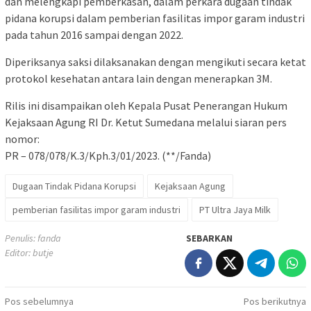
dan melengkapi pemberkasan, dalam perkara dugaan tindak
pidana korupsi dalam pemberian fasilitas impor garam industri
pada tahun 2016 sampai dengan 2022.
Diperiksanya saksi dilaksanakan dengan mengikuti secara ketat
protokol kesehatan antara lain dengan menerapkan 3M.
Rilis ini disampaikan oleh Kepala Pusat Penerangan Hukum
Kejaksaan Agung RI Dr. Ketut Sumedana melalui siaran pers
nomor:
PR – 078/078/K.3/Kph.3/01/2023. (**/Fanda)
Dugaan Tindak Pidana Korupsi
Kejaksaan Agung
pemberian fasilitas impor garam industri
PT Ultra Jaya Milk
Penulis: fanda
SEBARKAN
Editor: butje
Navigasi
Pos sebelumnya
Pos berikutnya