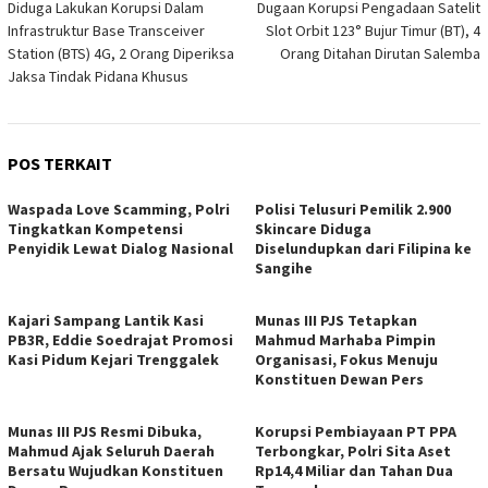
Diduga Lakukan Korupsi Dalam
Dugaan Korupsi Pengadaan Satelit
pos
Infrastruktur Base Transceiver
Slot Orbit 123° Bujur Timur (BT), 4
Station (BTS) 4G, 2 Orang Diperiksa
Orang Ditahan Dirutan Salemba
Jaksa Tindak Pidana Khusus
POS TERKAIT
Waspada Love Scamming, Polri
Polisi Telusuri Pemilik 2.900
Tingkatkan Kompetensi
Skincare Diduga
Penyidik Lewat Dialog Nasional
Diselundupkan dari Filipina ke
Sangihe
Kajari Sampang Lantik Kasi
Munas III PJS Tetapkan
PB3R, Eddie Soedrajat Promosi
Mahmud Marhaba Pimpin
Kasi Pidum Kejari Trenggalek
Organisasi, Fokus Menuju
Konstituen Dewan Pers
Munas III PJS Resmi Dibuka,
Korupsi Pembiayaan PT PPA
Mahmud Ajak Seluruh Daerah
Terbongkar, Polri Sita Aset
Bersatu Wujudkan Konstituen
Rp14,4 Miliar dan Tahan Dua