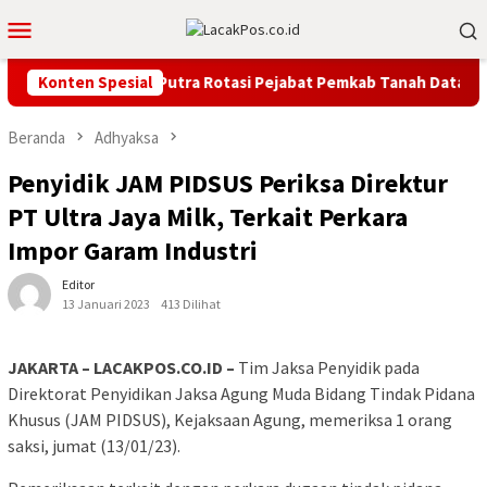
Loncat
Menu
ke
Mobile
konten
Konten Spesial
Bupati Eka Putra Rotasi Pejabat Pemkab Tanah Datar, Te
Beranda
Adhyaksa
Penyidik JAM PIDSUS Periksa Direktur
PT Ultra Jaya Milk, Terkait Perkara
Impor Garam Industri
Editor
13 Januari 2023
413 Dilihat
JAKARTA – LACAKPOS.CO.ID –
Tim Jaksa Penyidik pada
Direktorat Penyidikan Jaksa Agung Muda Bidang Tindak Pidana
Khusus (JAM PIDSUS), Kejaksaan Agung, memeriksa 1 orang
saksi, jumat (13/01/23).