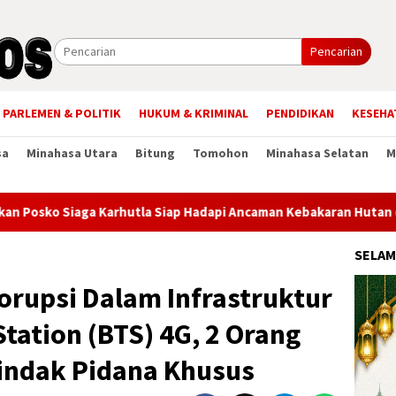
Pencarian
PARLEMEN & POLITIK
HUKUM & KRIMINAL
PENDIDIKAN
KESEHA
sa
Minahasa Utara
Bitung
Tomohon
Minahasa Selatan
M
iaga Karhutla Siap Hadapi Ancaman Kebakaran Hutan dan Lahan
SELAM
orupsi Dalam Infrastruktur
Station (BTS) 4G, 2 Orang
Tindak Pidana Khusus