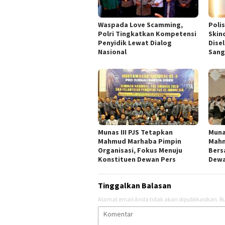
Waspada Love Scamming,
Polis
Polri Tingkatkan Kompetensi
Skin
Penyidik Lewat Dialog
Dise
Nasional
Sang
Munas III PJS Tetapkan
Muna
Mahmud Marhaba Pimpin
Mahm
Organisasi, Fokus Menuju
Bers
Konstituen Dewan Pers
Dewa
Tinggalkan Balasan
Alamat email Anda tidak akan dipublikasikan.
Ru