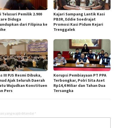
i Telusuri Pemilik 2.900
Kajari Sampang Lantik Kasi
care Diduga
PB3R, Eddie Soedrajat
lundupkan dari Filipina ke
Promosi Kasi Pidum Kejari
ihe
Trenggalek
s III PJS Resmi Dibuka,
Korupsi Pembiayaan PT PPA
ud Ajak Seluruh Daerah
Terbongkar, Polri Sita Aset
atu Wujudkan Konstituen
Rp14,4 Miliar dan Tahan Dua
n Pers
Tersangka
as yang wajib ditandai
*