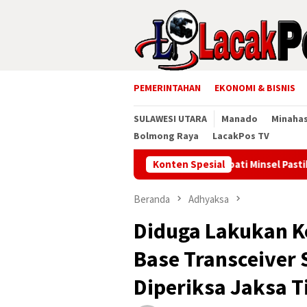
Loncat
ke
konten
PEMERINTAHAN
EKONOMI & BISNIS
SULAWESI UTARA
Manado
Minaha
Bolmong Raya
LacakPos TV
Bupati Minsel Pastikan Posko S
Konten Spesial
Beranda
Adhyaksa
Diduga Lakukan K
Base Transceiver 
Diperiksa Jaksa 