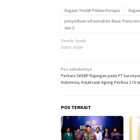
Dugaan Tindak Pidana Korupsi
Dugaa
penyediaan infrastruktur Base Transceive
dan 5
Penulis: fanda
Editor: butje
Navigasi
Pos sebelumnya
Perkara SKEBP Rajungan pada PT Surveyo
pos
Indonesia, Kejaksaan Agung Periksa 2 Ora
POS TERKAIT