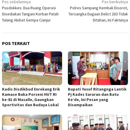
Navigasi
Pos sebelumnya
Pos berikutnya
Pusdokkes: Dua Ruang Operasi
Polres Sampang Kembali Disorot,
pos
Disediakan Tangani Korban Patah
Tersangka Dugaan Delict 263 Tidak
Tulang Akibat Gempa Cianjur
Ditahan, Ini Faktanya
POS TERKAIT
Kadis Disdikbud Enrekang Erik
Bupati Yusuf Ritangnga Lantik
Kamase Buka Porseni HUT RI
Pj Kades Saruran dan Batu
ke-81 di Masalle, Gaungkan
Ke’de, Ini Pesan yang
Sportivitas dan Budaya Lokal
Disampaikan