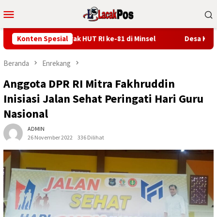
Loncat
Menu
ke
Mobile
konten
n 5K, Semarak HUT RI ke-81 di Minsel
Konten Spesial
Desa Kumu Perkuat 
Beranda
Enrekang
Anggota DPR RI Mitra Fakhruddin
Inisiasi Jalan Sehat Peringati Hari Guru
Nasional
ADMIN
26 November 2022
336 Dilihat