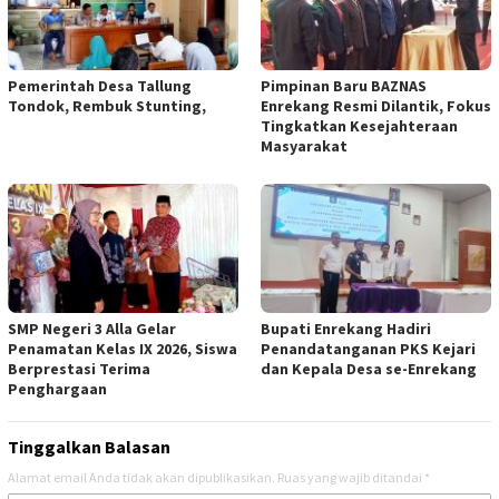
Pemerintah Desa Tallung
Pimpinan Baru BAZNAS
Tondok, Rembuk Stunting,
Enrekang Resmi Dilantik, Fokus
Tingkatkan Kesejahteraan
Masyarakat
SMP Negeri 3 Alla Gelar
Bupati Enrekang Hadiri
Penamatan Kelas IX 2026, Siswa
Penandatanganan PKS Kejari
Berprestasi Terima
dan Kepala Desa se-Enrekang
Penghargaan
Tinggalkan Balasan
Alamat email Anda tidak akan dipublikasikan.
Ruas yang wajib ditandai
*