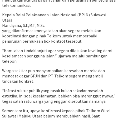
melibatkan utilitas bawah tanah dari perusahaan penyedia jasa
telekomunikasi.
Kepala Balai Pelaksanaan Jalan Nasional (BPJN) Sulawesi
Utara
Handiyana, S.T.,M.T.,M.Sc
yang dikonfirmasi menyatakan akan segera melakukan
koordinasi dengan pihak Telkom untuk memperbaiki
penurunan permukaan box kontrol tersebut.
“Kami akan tindaklanjuti agar segera dilakukan leveling demi
keselamatan pengguna jalan,” ujarnya melalui sambungan
telepon.
Warga sekitar pun menyampaikan keresahan mereka dan
mendesak agar BPJN dan PT Telkom segera mengambil
tindakan konkret.
“Infrastruktur publik yang rusak bukan sekadar masalah
estetika. Ini soal keselamatan, bahkan bisa merenggut nyawa,”
tegas salah satu warga yang enggan disebutkan namanya.
Sementara itu, upaya konfirmasi kepada pihak Telkom Witel
Sulawesi Maluku Utara belum membuahkan hasil. Saat