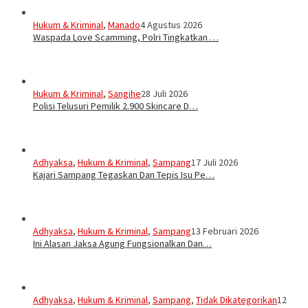
Hukum & Kriminal
,
Manado
4 Agustus 2026
Waspada Love Scamming, Polri Tingkatkan …
Hukum & Kriminal
,
Sangihe
28 Juli 2026
Polisi Telusuri Pemilik 2.900 Skincare D…
Adhyaksa
,
Hukum & Kriminal
,
Sampang
17 Juli 2026
Kajari Sampang Tegaskan Dan Tepis Isu Pe…
Adhyaksa
,
Hukum & Kriminal
,
Sampang
13 Februari 2026
Ini Alasan Jaksa Agung Fungsionalkan Dan…
Adhyaksa
,
Hukum & Kriminal
,
Sampang
,
Tidak Dikategorikan
12