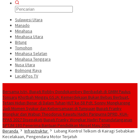
Sulawesi Utara
Manado
Minahasa
Minahasa Utara
Bitung
Tomohon
Minahasa Selatan
Minahasa Tenggara
Nusa Utara
Bolmong Raya
LacakPos TV
Konten Spesial
Bersama Istri, Bupati Robby Dondokambey Beribadah di GMIM Paulus
Tonsaru
Khotbah Minggu GSJA: Kemerdekaan Bukan Bebas Berbuat,
Tetapi Hidup Benar di Dalam Tuhan
HUT ke-58 Pdt. Sonny Mongkareng
Jadi Momen Syukur dan Kebersamaan di Tumpaan
Bupati Franky
Wongkar dan Wabup Theodorus Kawatu Hadiri Paripurna DPRD, KUA-
PPAS 2027 Disepakati
Bupati Franky Wongkar Hadiri Penandatanganan
SPTJM 180 Penerima Bantuan Pendidikan Minsel Maju 2026
Beranda
Infrastruktur
Lubang Kontrol Telkom di Kairagi Sebabkan
Kecelakaan, Pengendara Motor Terjatuh