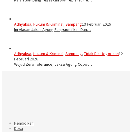
Adhyaksa
,
Hukum & Kriminal
,
Sampang
13 Februari 2026
Ini Alasan Jaksa Agung Fungsionalkan Dan…
Adhyaksa
,
Hukum & Kriminal
,
Sampang
,
Tidak Dikategorikan
12
Februari 2026
Wujud Zero Tolerance, Jaksa Agung Copot …
Pendidikan
Desa