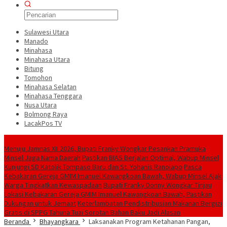
Sulawesi Utara
Manado
Minahasa
Minahasa Utara
Bitung
Tomohon
Minahasa Selatan
Minahasa Tenggara
Nusa Utara
Bolmong Raya
LacakPos TV
Konten Spesial
Menuju Jamnas XII 2026, Bupati Franky Wongkar Pesankan Pramuka
Minsel Jaga Nama Daerah
Pastikan BIAS Berjalan Optimal, Wabup Minsel
Kunjungi SD Katolik Tompaso Baru dan St. Yohanis Ranoiapo
Pasca
Kebakaran Gereja GMIM Imanuel Kawangkoan Bawah, Wabup Minsel Ajak
Warga Tingkatkan Kewaspadaan
Bupati Franky Donny Wongkar Tinjau
Lokasi Kebakaran Gereja GMIM Imanuel Kawangkoan Bawah, Pastikan
Dukungan untuk Jemaat
‎Keterlambatan Pendistribusian Makanan Bergizi
Gratis di SPPG Tahuna Tuai Sorotan Bahan Baku Jadi Alasan
Beranda
Bhayangkara
Laksanakan Program Ketahanan Pangan,