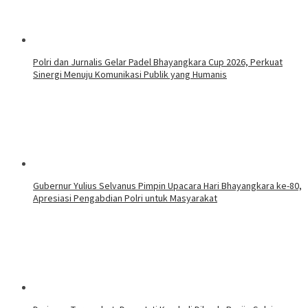
Polri dan Jurnalis Gelar Padel Bhayangkara Cup 2026, Perkuat
Sinergi Menuju Komunikasi Publik yang Humanis
Gubernur Yulius Selvanus Pimpin Upacara Hari Bhayangkara ke-80,
Apresiasi Pengabdian Polri untuk Masyarakat