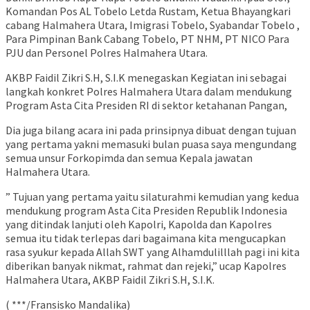
Komandan Pos AL Tobelo Letda Rustam, Ketua Bhayangkari
cabang Halmahera Utara, Imigrasi Tobelo, Syabandar Tobelo ,
Para Pimpinan Bank Cabang Tobelo, PT NHM, PT NICO Para
PJU dan Personel Polres Halmahera Utara.
AKBP Faidil Zikri S.H, S.I.K menegaskan Kegiatan ini sebagai
langkah konkret Polres Halmahera Utara dalam mendukung
Program Asta Cita Presiden RI di sektor ketahanan Pangan,
Dia juga bilang acara ini pada prinsipnya dibuat dengan tujuan
yang pertama yakni memasuki bulan puasa saya mengundang
semua unsur Forkopimda dan semua Kepala jawatan
Halmahera Utara.
” Tujuan yang pertama yaitu silaturahmi kemudian yang kedua
mendukung program Asta Cita Presiden Republik Indonesia
yang ditindak lanjuti oleh Kapolri, Kapolda dan Kapolres
semua itu tidak terlepas dari bagaimana kita mengucapkan
rasa syukur kepada Allah SWT yang Alhamdulilllah pagi ini kita
diberikan banyak nikmat, rahmat dan rejeki,” ucap Kapolres
Halmahera Utara, AKBP Faidil Zikri S.H, S.I.K.
( ***/Fransisko Mandalika)