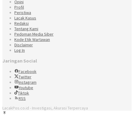
Opini
Profil
Peristiwa
Lacak Kasus
Redaksi
Tentang Kami
Pedoman Media Siber
Kode Etik Wartawan
Disclaimer
Log In
Jaringan Social
Facebook
Twitter
Instagram
Youtube
Tiktok
RSS
LacakPos.co.id - Investigasi, Akurasi Terpercaya