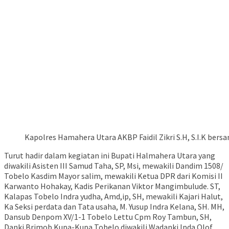
Kapolres Hamahera Utara AKBP Faidil Zikri S.H, S.I.K ber
Turut hadir dalam kegiatan ini Bupati Halmahera Utara yang
diwakili Asisten III Samud Taha, SP, Msi, mewakili Dandim 1508/
Tobelo Kasdim Mayor salim, mewakili Ketua DPR dari Komisi II
Karwanto Hohakay, Kadis Perikanan Viktor Mangimbulude. ST,
Kalapas Tobelo Indra yudha, Amd,ip, SH, mewakili Kajari Halut,
Ka Seksi perdata dan Tata usaha, M. Yusup Indra Kelana, SH. MH,
Dansub Denpom XV/1-1 Tobelo Lettu Cpm Roy Tambun, SH,
Danki Brimob Kupa-Kupa Tobelo diwakili Wadanki Ipda Olof,