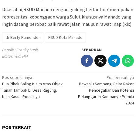
Diketahui,RSUD Manado dengan gedung berlantai 7 merupakan
representasi kebanggaan warga Sulut khususnya Manado yang
ingin datang berobat baik rawat jalan maupun rawat inap.(kix)
dr Berty Rumondor
RSUD Kota Manado
Penulis: Franky Supit
SEBARKAN
Editor: Yudi HM
Navigasi
Pos sebelumnya
Pos berikutnya
Dua Pihak Saling Klaim Atas Objek
Bawaslu Sampang Gelar Rakor
pos
Tanah Tambak Di Desa Ragung,
Pencegahan Dan Potensi
Nich Kasus Posisinya !
Pelanggaran Kampanye Pemilu
2024
POS TERKAIT