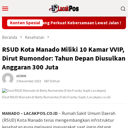
Loncat
Menu
ke
Mobile
konten
Ajak Warga Mandolang Perkuat Kebersamaan Lewat Jalan Sehat H
Konten Spesial
Beranda
Kesehatan
RSUD Kota Manado Miliki 10 Kamar VVIP,
Dirut Rumondor: Tahun Depan Diusulkan
Anggaran 300 Juta
ADMIN
3 November 2023
587 Dilihat
Dirut RSUD Manado dr Berty Rumondor.(Foto Franky Supit /Lacakpos.co.id)
MANADO – LACAKPOS.CO.ID
– Rumah Sakit Umum Daerah
(RSUD) Kota Manado terus mengembangkan infrstruktur
kesehatan guna melayani masyarakat saat ingin datang