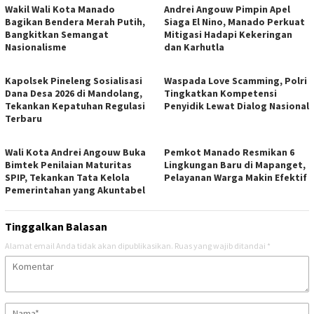
Wakil Wali Kota Manado
Andrei Angouw Pimpin Apel
Bagikan Bendera Merah Putih,
Siaga El Nino, Manado Perkuat
Bangkitkan Semangat
Mitigasi Hadapi Kekeringan
Nasionalisme
dan Karhutla
Kapolsek Pineleng Sosialisasi
Waspada Love Scamming, Polri
Dana Desa 2026 di Mandolang,
Tingkatkan Kompetensi
Tekankan Kepatuhan Regulasi
Penyidik Lewat Dialog Nasional
Terbaru
Wali Kota Andrei Angouw Buka
Pemkot Manado Resmikan 6
Bimtek Penilaian Maturitas
Lingkungan Baru di Mapanget,
SPIP, Tekankan Tata Kelola
Pelayanan Warga Makin Efektif
Pemerintahan yang Akuntabel
Tinggalkan Balasan
Alamat email Anda tidak akan dipublikasikan.
Ruas yang wajib ditandai
*