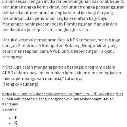
umum sesuai dengan indikator pembangunan nasional. Seperti
penurunan angka kemiskinan, penurunan angka pengangguran
bahkan dapat menurunkan angka kematian bagi ibu yang
melahirkan, dan penurunan angka kematian bagi bayi.
Mengingat peningkatan Indeks Pembangunan Manusia dan
pendapatan perkapita serta angka gini ratio.
Untuk diketahui pemaparan Ketua KPK tersebut, searah juga
dengan Pemerintah Kabupaten Bolaang Mongondow, yang
telah menetapkan dana APBD untuk kepentingan rakyat ,”
terangnya.
“Kita juga telah menganggarkan berbagai program dalam
APBD dalam upaya menurunkan kemiskinan dan peningkatan
indeks pembangunan manusia,” tutupnya.
(Hengky Kaunang)
Ketua KPK Republik Indonesia
Komjen Pol (Purn) Drs. Firli Bahuri
Penjabat
Bupati Kabupaten Bolaang Mongondow Ir Limi Mokodompit
Steven
Kandouw
Sebarkan