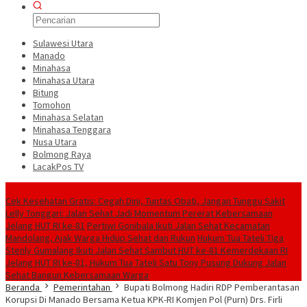
Sulawesi Utara
Manado
Minahasa
Minahasa Utara
Bitung
Tomohon
Minahasa Selatan
Minahasa Tenggara
Nusa Utara
Bolmong Raya
LacakPos TV
Konten Spesial
Cek Kesehatan Gratis: Cegah Dini, Tuntas Obati, Jangan Tunggu Sakit
Lelly Tonggari: Jalan Sehat Jadi Momentum Pererat Kebersamaan
Jelang HUT RI ke-81
Pertiwi Gonibala Ikuti Jalan Sehat Kecamatan
Mandolang, Ajak Warga Hidup Sehat dan Rukun
Hukum Tua Tateli Tiga
Stenly Gumalang Ikuti Jalan Sehat Sambut HUT ke-81 Kemerdekaan RI
Jelang HUT RI ke-81, Hukum Tua Tateli Satu Tony Pusung Dukung Jalan
Sehat Bangun Kebersamaan Warga
Beranda
Pemerintahan
Bupati Bolmong Hadiri RDP Pemberantasan
Korupsi Di Manado Bersama Ketua KPK-RI Komjen Pol (Purn) Drs. Firli