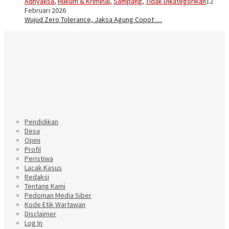
Adhyaksa
,
Hukum & Kriminal
,
Sampang
,
Tidak Dikategorikan
12
Februari 2026
Wujud Zero Tolerance, Jaksa Agung Copot …
Pendidikan
Desa
Opini
Profil
Peristiwa
Lacak Kasus
Redaksi
Tentang Kami
Pedoman Media Siber
Kode Etik Wartawan
Disclaimer
Log In