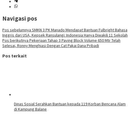
Navigasi pos
Pos sebelumnya
SMKN 3 PK Manado Mendapat Bantuan Fulbright Bahasa
Inggris dari USA, Kepsek Ransulangi: Indonesia Hanya Diwakili 11 Sekolah
Pos berikutnya
Pekerjaan Tahap 3 Paving Block Volume 650 Mtr Telah
Selesai, Ronny Menghiasi Dengan Cat Pakai Dana Pribadi
Pos terkait
‎Dinas Sosial Serahkan Bantuan kepada 119 Korban Bencana Alam
di Kampung Balane