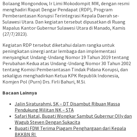
Bolaang Mongondow, Ir Limi Mokodompit MM, dengan resmi
menghadiri Rapat Dengar Pendapat (RDP), Program
Pemberantasan Korupsi Terintegrasi Kepala Daerah se-
Sulawesi Utara. Dan kegiatan tersebut dipusatkan di Ruang
Mapalus Kantor Gubernur Sulawesi Utara di Manado, Kamis
(27/7/2023).
Kegiatan RDP tersebut diketahui dalam rangka untuk
peningkatan sinergi antar lembaga dan implementasi
menyangkut Undang-Undang Nomor 19 Tahun 2019 tentang
Perubahan Kedua atas Undang-Undang Nomor 30 Tahun 2002
tentang Komisi Pemberantasan Tindak Pidana Korupsi, dan
sekaligus menghadirkan Ketua KPK Republik Indonesia,
Komjen Pol (Purn) Drs. Firli Bahuri, M.Si.
Bacaan Lainnya
Jalin Siraturahmi, SK – DT Disambut Ribuan Massa
Pendukung Militan NK – STA
Safari Natal, Bupati Wongkar Sambut Gubernur Olly dan
Wagub Steven Dengan Sukacita
Bupati FDW Terima Piagam Penghargaan dari Kepala
BKKBN RI