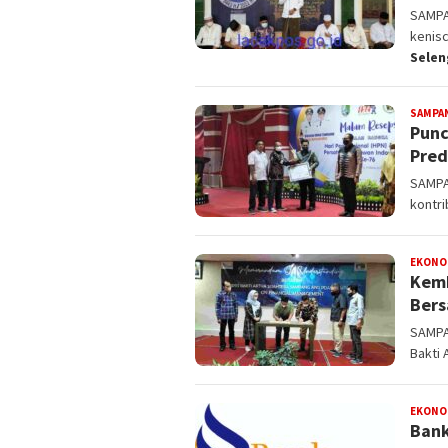
SAMPA
kenisc
Sele
SAMPA
Punc
Pred
SAMPA
kontr
EKONOM
Kemb
Bers
SAMPA
Bakti 
EKONOM
Bank