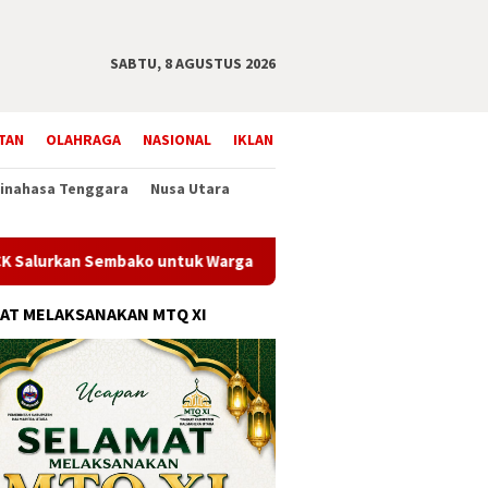
SABTU, 8 AGUSTUS 2026
TAN
OLAHRAGA
NASIONAL
IKLAN
inahasa Tenggara
Nusa Utara
 Sembako untuk Warga Penghuni RTLH
Cek Kesehatan Grati
AT MELAKSANAKAN MTQ XI