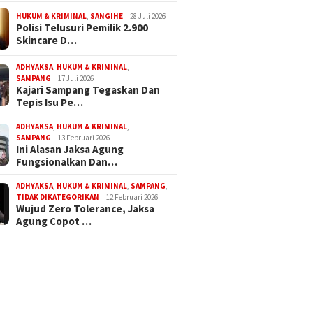
HUKUM & KRIMINAL
,
SANGIHE
28 Juli 2026
Polisi Telusuri Pemilik 2.900
Skincare D…
8 April 2022
10 Maret 2022
s ! Predikat “Top
Gelar Safari Ramadhan 1443
Puncak HPN 2
ADHYAKSA
,
HUKUM & KRIMINAL
,
ards 2023”
H Di Gunung Muncek,
Bank Sampan
SAMPANG
17 Juli 2026
g 3 Sosok Ini
Wabup Sampang : Siap
Predikat Tok
Kajari Sampang Tegaskan Dan
Lanjutkan JIHAD Jilid II
Leadhership
Tepis Isu Pe…
ADHYAKSA
,
HUKUM & KRIMINAL
,
SAMPANG
13 Februari 2026
Ini Alasan Jaksa Agung
Fungsionalkan Dan…
ADHYAKSA
,
HUKUM & KRIMINAL
,
SAMPANG
,
TIDAK DIKATEGORIKAN
12 Februari 2026
Wujud Zero Tolerance, Jaksa
Agung Copot …
t Manado Resmikan 6
Wali Kota Andrei Angouw
Wakil W
ngan Baru di
Paparkan Strategi Manado
Bagikan
get, Pelayanan Warga
Tarik Investor, Pertumbuhan
Putih, 
Efektif
Ekonomi Capai 5,77 Persen
Nasiona