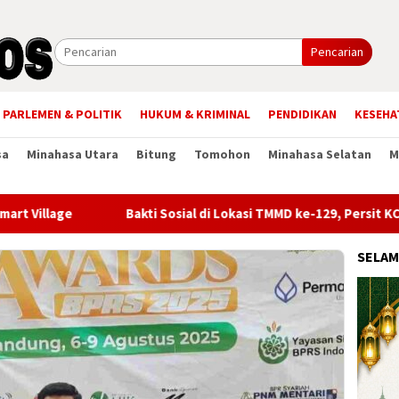
Pencarian
PARLEMEN & POLITIK
HUKUM & KRIMINAL
PENDIDIKAN
KESEHA
sa
Minahasa Utara
Bitung
Tomohon
Minahasa Selatan
M
Bakti Sosial di Lokasi TMMD ke-129, Persit KCK Salurkan
SELAM