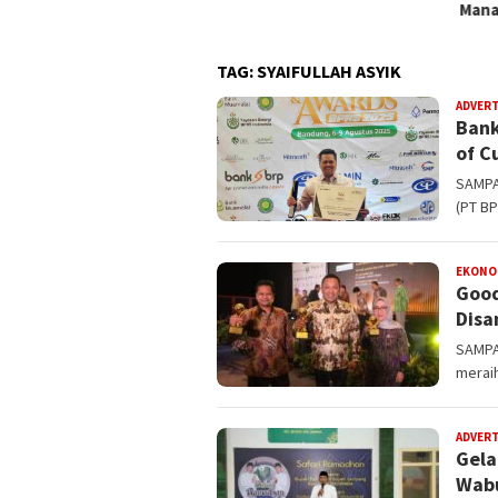
Manajemen
TAG:
SYAIFULLAH ASYIK
ADVER
Bank
of C
SAMPA
(PT B
EKONOM
Good
Disa
SAMPA
merai
ADVER
Gela
Wabu