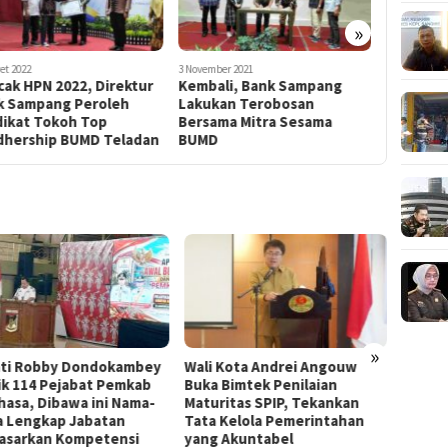
»
ember 2021
10 Agustus 2021
5 April 2023
bali, Bank Sampang
Bank Sampang Launching
Good New
ukan Terobosan
Logo Baru, Ini Maknanya
BUMD Aw
sama Mitra Sesama
Disandan
MD
»
 Kota Andrei Angouw
Bupati Robby Dondokambey
Pemko
 Bimtek Penilaian
Hadiri Lomba Line Dance
Lingku
ritas SPIP, Tekankan
Semarakkan HUT ke-81 RI di
Mapan
 Kelola Pemerintahan
Tondano
Makin 
 Akuntabel