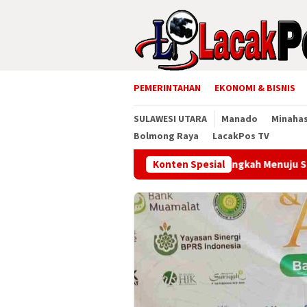
Loncat
ke
konten
PEMERINTAHAN
EKONOMI & BISNIS
SULAWESI UTARA
Manado
Minaha
Bolmong Raya
LacakPos TV
Kumu Perkuat Kapasitas Digital, Langkah Menuju Smart Village
Konten Spesial