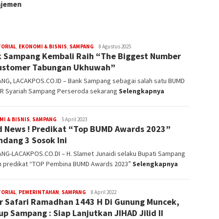
TORIAL
,
EKONOMI & BISNIS
,
SAMPANG
Redaksi
8 Agustus 2025
 Sampang Kembali Raih “The Biggest Number
ustomer Tabungan Ukhuwah”
NG, LACAKPOS.CO.ID – Bank Sampang sebagai salah satu BUMD
PR Syariah Sampang Perseroda sekarang
Selengkapnya
I & BISNIS
,
SAMPANG
Redaksi
5 April 2023
 News ! Predikat “Top BUMD Awards 2023”
ndang 3 Sosok Ini
NG-LACAKPOS.CO.DI – H. Slamet Junaidi selaku Bupati Sampang
h predikat “TOP Pembina BUMD Awards 2023”
Selengkapnya
TORIAL
,
PEMERINTAHAN
,
SAMPANG
Redaksi
8 April 2022
r Safari Ramadhan 1443 H Di Gunung Muncek,
p Sampang : Siap Lanjutkan JIHAD Jilid II