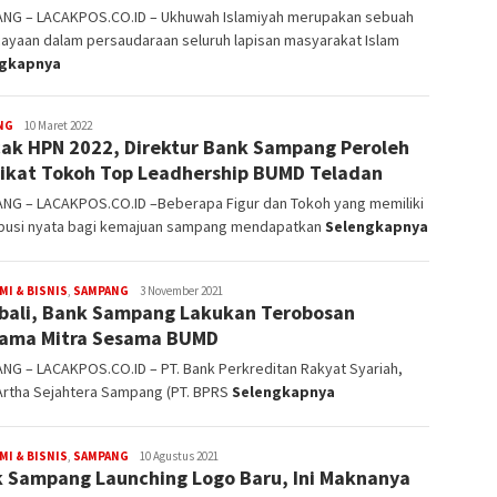
NG – LACAKPOS.CO.ID – Ukhuwah Islamiyah merupakan sebuah
ayaan dalam persaudaraan seluruh lapisan masyarakat Islam
ngkapnya
NG
Redaksi
10 Maret 2022
ak HPN 2022, Direktur Bank Sampang Peroleh
ikat Tokoh Top Leadhership BUMD Teladan
NG – LACAKPOS.CO.ID –Beberapa Figur dan Tokoh yang memiliki
ibusi nyata bagi kemajuan sampang mendapatkan
Selengkapnya
I & BISNIS
,
SAMPANG
Redaksi
3 November 2021
ali, Bank Sampang Lakukan Terobosan
ama Mitra Sesama BUMD
NG – LACAKPOS.CO.ID – PT. Bank Perkreditan Rakyat Syariah,
Artha Sejahtera Sampang (PT. BPRS
Selengkapnya
I & BISNIS
,
SAMPANG
Redaksi
10 Agustus 2021
 Sampang Launching Logo Baru, Ini Maknanya