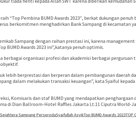
yukur tiada henti kepada Allah SWT karena diberikan kemudahan
eraih “Top Pembina BUMD Awards 2023″, berkat dukungan penuh 
 terus berkomitmen menghadirkan Bank Sampang di kecamatan y
emkab Sampang dengan raihan prestasi ini, karena management d
 Top BUMD Awards 2023 ini”,katanya penuh optimis.
na berbagai organisasi profesi dan akademisi berbagai perguruan 
obyektif.
uk lebih berprestasi dan berperan dalam pembangunan daerah da
ng dalam melakukan transaksi keuangan”, kata Syaiful kepada b
 Direksi, Komisaris dan staf BUMD yang mendapatkan penghargaan 
sama di Dian Ballroom-Hotel Raffles Jakarta Lt.11 Ciputra World-Ja
ha Sejahtera Sampang Perseroda
Syaifullah Asyik
Top BUMD Awards 2023
TOP 