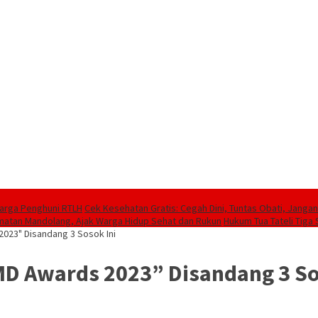
Warga Penghuni RTLH
Cek Kesehatan Gratis: Cegah Dini, Tuntas Obati, Jangan
camatan Mandolang, Ajak Warga Hidup Sehat dan Rukun
Hukum Tua Tateli Tiga
023" Disandang 3 Sosok Ini
D Awards 2023” Disandang 3 So