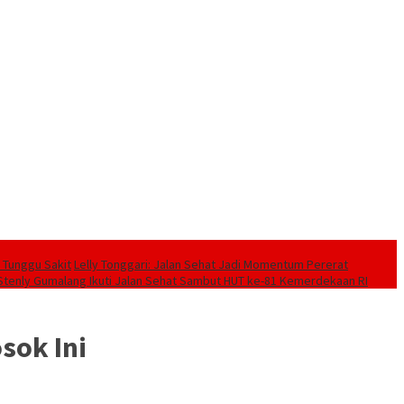
 Tunggu Sakit
Lelly Tonggari: Jalan Sehat Jadi Momentum Pererat
 Stenly Gumalang Ikuti Jalan Sehat Sambut HUT ke-81 Kemerdekaan RI
sok Ini