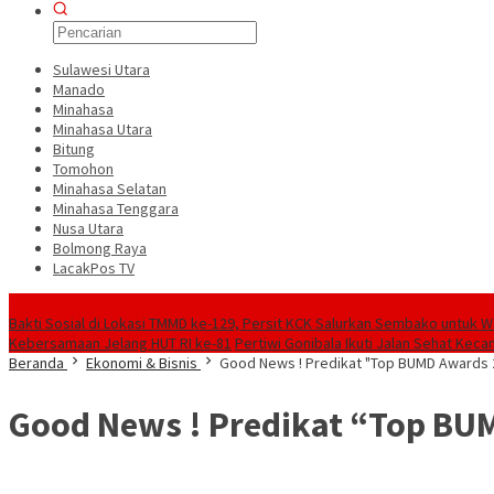
Sulawesi Utara
Manado
Minahasa
Minahasa Utara
Bitung
Tomohon
Minahasa Selatan
Minahasa Tenggara
Nusa Utara
Bolmong Raya
LacakPos TV
Konten Spesial
Bakti Sosial di Lokasi TMMD ke-129, Persit KCK Salurkan Sembako untuk 
Kebersamaan Jelang HUT RI ke-81
Pertiwi Gonibala Ikuti Jalan Sehat Ke
Beranda
Ekonomi & Bisnis
Good News ! Predikat "Top BUMD Awards 2
Good News ! Predikat “Top BUM