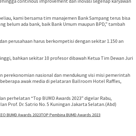
 sehingga continous improvement dan inovasi segenap karyawan
beliau, kami bersama tim manajemen Bank Sampang terus bisa
ang belum ada bank, baik Bank Umum maupun BPD,” tambah
an perusahaan harus berkompetisi dengan sekitar 1.150 an
tinggi, bahkan sekitar 10 profesor dibawah Ketua Tim Dewan Juri
n perekonomian nasional dan mendukung visi misi pemerintah
eberapa awak media di pelataran Ballroom Hotel Raffles,
dan perhelatan “Top BUMD Awards 2023” digelar Rabu,
lan Prof. Dr. Satrio No. 5 Kuningan Jakarta Selatan.(Abd)
CEO BUMD Awards 2023
TOP Pembina BUMD Awards 2023