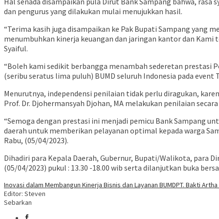
Hal senada disampaikan pula Dirut Bank Sampang bahwa, rasa s
dan pengurus yang dilakukan mulai menujukkan hasil.
“Terima kasih juga disampaikan ke Pak Bupati Sampang yang m
menumbuhkan kinerja keuangan dan jaringan kantor dan Kami
Syaiful.
“Boleh kami sedikit berbangga menambah sederetan prestasi P
(seribu seratus lima puluh) BUMD seluruh Indonesia pada event
Menurutnya, independensi penilaian tidak perlu diragukan, kare
Prof. Dr. Djohermansyah Djohan, MA melakukan penilaian secara 
“Semoga dengan prestasi ini menjadi pemicu Bank Sampang unt
daerah untuk memberikan pelayanan optimal kepada warga Sampa
Rabu, (05/04/2023).
Dihadiri para Kepala Daerah, Gubernur, Bupati/Walikota, para
(05/04/2023) pukul : 13.30 -18.00 wib serta dilanjutkan buka ber
Inovasi dalam Membangun Kinerja Bisnis dan Layanan BUMD
PT. Bakti Art
Editor: Steven
Sebarkan