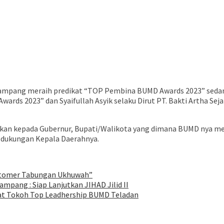
 Sampang meraih predikat “TOP Pembina BUMD Awards 2023” sedan
rds 2023” dan Syaifullah Asyik selaku Dirut PT. Bakti Artha S
kan kepada Gubernur, Bupati/Walikota yang dimana BUMD nya m
n dukungan Kepala Daerahnya.
stomer Tabungan Ukhuwah”
pang : Siap Lanjutkan JIHAD Jilid II
at Tokoh Top Leadhership BUMD Teladan