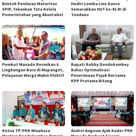
Bimtek Penilaian Maturitas
Hadiri Lomba Line Dance
SPIP, Tekankan Tata Kelola
Semarakkan HUT ke-81 RI di
Pemerintahan yang Akuntabel
Tondano
Pemkot Manado Resmikan 6
Bupati Robby Dondokambey
Lingkungan Baru di Mapanget,
Bahas Optimalisasi
Pelayanan Warga Makin Efektif
Penerimaan Pajak Bersama
KPP Pratama Bitung
Ketua TP-PKK Minahasa
Andrei Angouw Ajak Kader PKK
Martina Dondokambey Pimpin
Manado Perkuat Sinergi