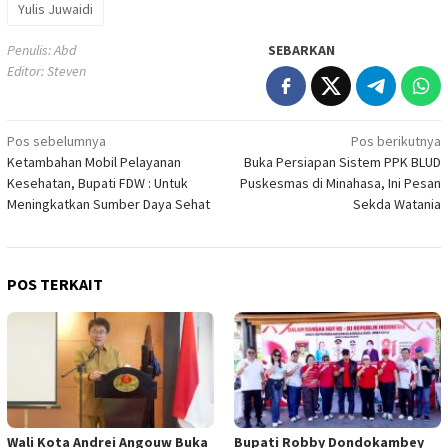
Yulis Juwaidi
Penulis: Abd
SEBARKAN
Editor: Steven
Navigasi
Pos sebelumnya
Pos berikutnya
Ketambahan Mobil Pelayanan
Buka Persiapan Sistem PPK BLUD
pos
Kesehatan, Bupati FDW : Untuk
Puskesmas di Minahasa, Ini Pesan
Meningkatkan Sumber Daya Sehat
Sekda Watania
POS TERKAIT
Wali Kota Andrei Angouw Buka
Bupati Robby Dondokambey