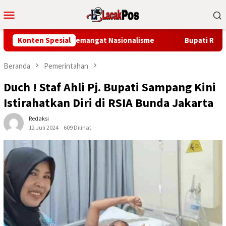
Loncat
Menu
ke
Mobile
konten
angkitkan Semangat Nasionalisme
Konten Spesial
Bupati Robby Dondokam
Beranda
Pemerintahan
Duch ! Staf Ahli Pj. Bupati Sampang Kini
Istirahatkan Diri di RSIA Bunda Jakarta
Redaksi
12 Juli 2024
609 Dilihat