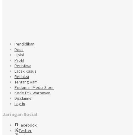
Pendidikan
Desa
Opini
Profil
Peristiwa
Lacak Kasus
Redaksi
Tentang Kami
Pedoman Media Siber
Kode Etik Wartawan
Disclaimer
Log In
Jaringan Social
Facebook
Twitter