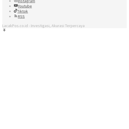
Instagram
Youtube
Tiktok
RSS
LacakPos.co.id - Investigasi, Akurasi Terpercaya