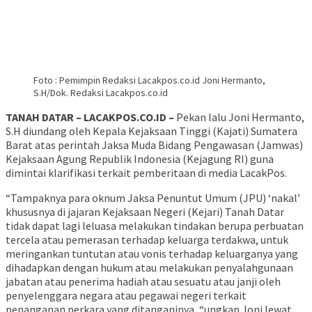
Foto : Pemimpin Redaksi Lacakpos.co.id Joni Hermanto,
S.H/Dok. Redaksi Lacakpos.co.id
TANAH DATAR – LACAKPOS.CO.ID –
Pekan lalu Joni Hermanto,
S.H diundang oleh Kepala Kejaksaan Tinggi (Kajati) Sumatera
Barat atas perintah Jaksa Muda Bidang Pengawasan (Jamwas)
Kejaksaan Agung Republik Indonesia (Kejagung RI) guna
dimintai klarifikasi terkait pemberitaan di media LacakPos.
“Tampaknya para oknum Jaksa Penuntut Umum (JPU) ‘nakal’
khususnya di jajaran Kejaksaan Negeri (Kejari) Tanah Datar
tidak dapat lagi leluasa melakukan tindakan berupa perbuatan
tercela atau pemerasan terhadap keluarga terdakwa, untuk
meringankan tuntutan atau vonis terhadap keluarganya yang
dihadapkan dengan hukum atau melakukan penyalahgunaan
jabatan atau penerima hadiah atau sesuatu atau janji oleh
penyelenggara negara atau pegawai negeri terkait
penanganan perkara yang ditanganinya, “ungkap Joni lewat