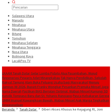
Sulawesi Utara
Manado
Minahasa
Minahasa Utara
Bitung
Tomohon
Minahasa Selatan
Minahasa Tenggara
Nusa Utara
Bolmong Raya
LacakPos TV
Konten Spesial
LKAAM Tanah Datar Gelar Lomba Pidato Alua Pasambahan, Wujud
Regenerasi Pewaris Adat Minangkabau
Tak Hanya Pendidikan, Sekolah
Rakyat Tanjung Alam Buka Peluang Usaha bagi Masyarakat
Menuju
Jamnas XII 2026, Bupati Franky Wongkar Pesankan Pramuka Minsel Jaga
Nama Daerah
Pastikan BIAS Berjalan Optimal, Wabup Minsel Kunjungi SD
Katolik Tompaso Baru dan St. Yohanis Ranoiapo
Pasca Kebakaran Gereja
GMIM Imanuel Kawangkoan Bawah, Wabup Minsel Ajak Warga Tingkatkan
Kewaspadaan
Beranda
Tanah Datar
Diberi Akses Khusus ke Kejagung RI, Joni