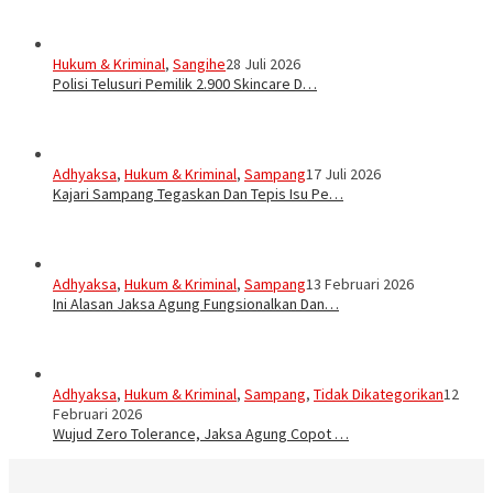
Hukum & Kriminal
,
Sangihe
28 Juli 2026
Polisi Telusuri Pemilik 2.900 Skincare D…
Adhyaksa
,
Hukum & Kriminal
,
Sampang
17 Juli 2026
Kajari Sampang Tegaskan Dan Tepis Isu Pe…
Adhyaksa
,
Hukum & Kriminal
,
Sampang
13 Februari 2026
Ini Alasan Jaksa Agung Fungsionalkan Dan…
Adhyaksa
,
Hukum & Kriminal
,
Sampang
,
Tidak Dikategorikan
12
Februari 2026
Wujud Zero Tolerance, Jaksa Agung Copot …