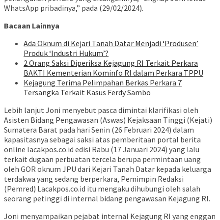
WhatsApp pribadinya,” pada (29/02/2024).
Bacaan Lainnya
Ada Oknum di Kejari Tanah Datar Menjadi ‘Produsen’
Produk ‘Industri Hukum’?
2 Orang Saksi Diperiksa Kejagung RI Terkait Perkara
BAKTI Kementerian Kominfo RI dalam Perkara TPPU
Kejagung Terima Pelimpahan Berkas Perkara 7
Tersangka Terkait Kasus Ferdy Sambo
Lebih lanjut Joni menyebut pasca dimintai klarifikasi oleh
Asisten Bidang Pengawasan (Aswas) Kejaksaan Tinggi (Kejati)
Sumatera Barat pada hari Senin (26 Februari 2024) dalam
kapasitasnya sebagai saksi atas pemberitaan portal berita
online lacakpos.co.id edisi Rabu (17 Januari 2024) yang lalu
terkait dugaan perbuatan tercela berupa permintaan uang
oleh GOR oknum JPU dari Kejari Tanah Datar kepada keluarga
terdakwa yang sedang berperkara, Pemimpin Redaksi
(Pemred) Lacakpos.co.id itu mengaku dihubungi oleh salah
seorang petinggi di internal bidang pengawasan Kejagung RI.
Joni menyampaikan pejabat internal Kejagung RI yang enggan