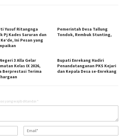
ti Yusuf Ritangnga
Pemerintah Desa Tallung
ik Pj Kades Saruran dan
Tondok, Rembuk Stunting,
 Ke’de, Ini Pesan yang
mpaikan
egeri 3 Alla Gelar
Bupati Enrekang Hadiri
matan Kelas IX 2026,
Penandatanganan PKS Kejari
a Berprestasi Terima
dan Kepala Desa se-Enrekang
hargaan
as yang wajib ditandai
*