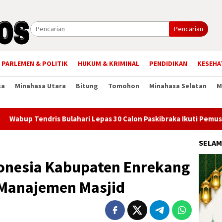
Pencarian
PARLEMEN & POLITIK
HUKUM & KRIMINAL
PENDIDIKAN
KESEHA
sa
Minahasa Utara
Bitung
Tomohon
Minahasa Selatan
M
endris Bulahari Lepas 30 Calon Paskibraka Ikuti Pemusatan Dikla
SELAM
onesia Kabupaten Enrekang
Manajemen Masjid