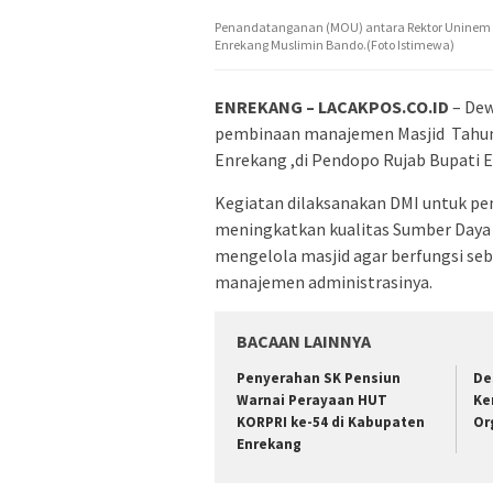
Penandatanganan (MOU) antara Rektor Uninem d
Enrekang Muslimin Bando.(Foto Istimewa)
ENREKANG – LACAKPOS.CO.ID
– Dew
pembinaan manajemen Masjid Tahun 2
Enrekang ,di Pendopo Rujab Bupati E
Kegiatan dilaksanakan DMI untuk p
meningkatkan kualitas Sumber Daya 
mengelola masjid agar berfungsi se
manajemen administrasinya.
BACAAN LAINNYA
Penyerahan SK Pensiun
De
Warnai Perayaan HUT
Ke
KORPRI ke-54 di Kabupaten
Or
Enrekang