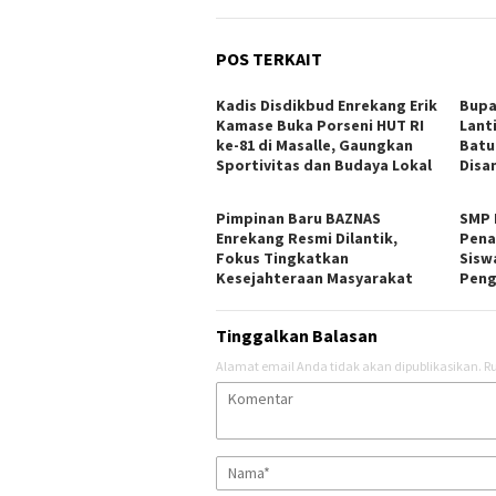
POS TERKAIT
Kadis Disdikbud Enrekang Erik
Bupa
Kamase Buka Porseni HUT RI
Lant
ke-81 di Masalle, Gaungkan
Batu
Sportivitas dan Budaya Lokal
Disa
Pimpinan Baru BAZNAS
SMP N
Enrekang Resmi Dilantik,
Pena
Fokus Tingkatkan
Sisw
Kesejahteraan Masyarakat
Peng
Tinggalkan Balasan
Alamat email Anda tidak akan dipublikasikan.
Ru