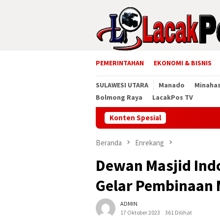
Loncat
ke
konten
PEMERINTAHAN
EKONOMI & BISNIS
SULAWESI UTARA
Manado
Minaha
Bolmong Raya
LacakPos TV
Konten Spesial
Wabup T
Beranda
Enrekang
Dewan Masjid Ind
Gelar Pembinaan 
ADMIN
17 Oktober 2023
361 Dilihat