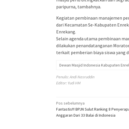
paripurna, tambahnya.
Kegiatan pembinaan manajemen pengu
dari Kecamatan Se-Kabupaten Enrek
Enrekang.
Selain agenda utama pembinaan man
dilakukan penandatanganan Morator
terkait pemberian biaya siswa yang di
Dewan Masjid Indonesia Kabupaten Enr
Penulis: Andi Nasruddin
Editor: Yudi HM
Navigasi
Pos sebelumnya
Fantastis!!! BPJN Sulut Ranking 8 Penyerap
pos
Anggaran Dari 33 Balai di Indonesia