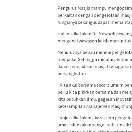
Pengurus Masjid mampu mengoptimal
berkaitan dengan pengelolaan masjid
fungsinya sekaligus dapat memantapk
Hal ini dikatakan Dr. Mawardi pewa
mengenai wawasan keislaman untuk m
Menurutnya beliau menilai pengelol
memadai. Sehingga melalui pembinaa
dapat menjadikan masjid sebagai sen
bersangkutan.
“Kita akui bersama secara umum peng
perlu kita pikirkan bersama dan menj
kita butuhkan ilmu, gagasan inovati
keterampilan manajemen Masjid”un
Lanjut dikatakan jika sistem pengel
umat Islam akan sangat sulit untu
masjid perlu ditingkatkan dari segi 