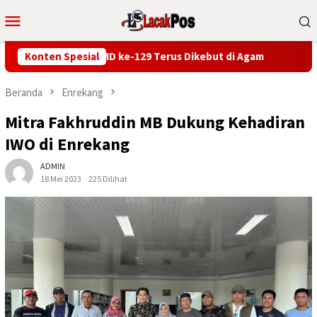
Loncat
Menu
ke
Mobile
konten
n RTLH TMMD ke-129 Terus Dikebut di Agam
Konten Spesial
Bersama Ist
Beranda
Enrekang
Mitra Fakhruddin MB Dukung Kehadiran
IWO di Enrekang
ADMIN
18 Mei 2023
225 Dilihat