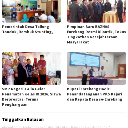
Pemerintah Desa Tallung
Pimpinan Baru BAZNAS
Tondok, Rembuk Stunting,
Enrekang Resmi Dilantik, Fokus
Tingkatkan Kesejahteraan
Masyarakat
SMP Negeri 3 Alla Gelar
Bupati Enrekang Hadiri
Penamatan Kelas IX 2026, Siswa
Penandatanganan PKS Kejari
Berprestasi Terima
dan Kepala Desa se-Enrekang
Penghargaan
Tinggalkan Balasan
Alamat email Anda tidak akan dipublikasikan.
Ruas yang wajib ditandai
*