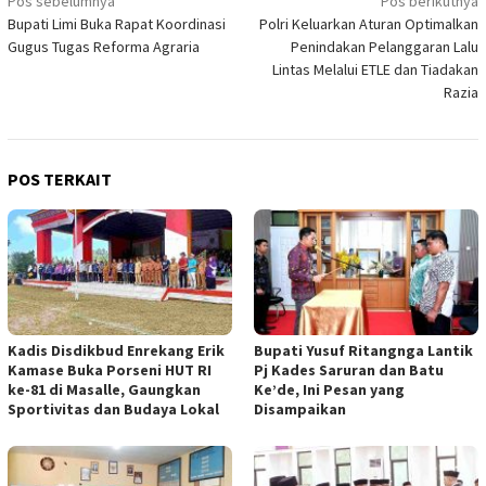
Navigasi
Pos sebelumnya
Pos berikutnya
Bupati Limi Buka Rapat Koordinasi
Polri Keluarkan Aturan Optimalkan
pos
Gugus Tugas Reforma Agraria
Penindakan Pelanggaran Lalu
Lintas Melalui ETLE dan Tiadakan
Razia
POS TERKAIT
Kadis Disdikbud Enrekang Erik
Bupati Yusuf Ritangnga Lantik
Kamase Buka Porseni HUT RI
Pj Kades Saruran dan Batu
ke-81 di Masalle, Gaungkan
Ke’de, Ini Pesan yang
Sportivitas dan Budaya Lokal
Disampaikan