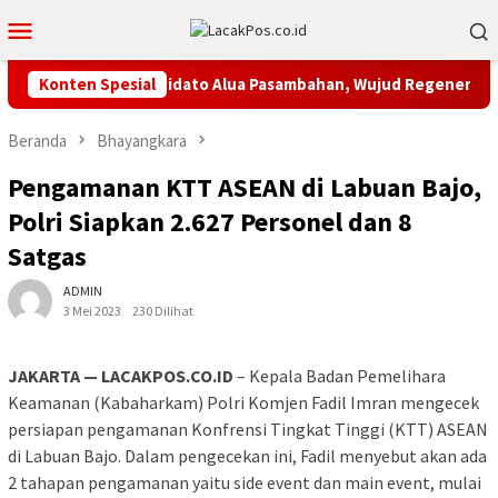
Loncat
Menu
ke
Mobile
konten
ar Gelar Lomba Pidato Alua Pasambahan, Wujud Regenerasi Pew
Konten Spesial
Beranda
Bhayangkara
Pengamanan KTT ASEAN di Labuan Bajo,
Polri Siapkan 2.627 Personel dan 8
Satgas
ADMIN
3 Mei 2023
230 Dilihat
JAKARTA — LACAKPOS.CO.ID
– Kepala Badan Pemelihara
Keamanan (Kabaharkam) Polri Komjen Fadil Imran mengecek
persiapan pengamanan Konfrensi Tingkat Tinggi (KTT) ASEAN
di Labuan Bajo. Dalam pengecekan ini, Fadil menyebut akan ada
2 tahapan pengamanan yaitu side event dan main event, mulai