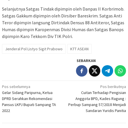
Selanjutnya Satgas Tindak dipimpin oleh Danpas II Korbrimob.
Satgas Gakkum dipimpin oleh Dirsiber Bareskrim. Satgas Anti
Teror dipimpin langsung Dirtindak Densus 88 Antiteror, Satgas
Humas dipimpin Karopenmas Divisi Humas dan Satgas Banops
dipimpin Karo Tekkom Div TIK Polri.
Jenderal Pol Listyo Sigit Prabowo
KTT ASEAN
SEBARKAN
Navigasi
Pos sebelumnya
Pos berikutnya
Gelar Sidang Paripurna, Ketua
Cuitan Terhadap Pengisian
pos
DPRD Serahkan Rekomendasi
Anggota BPD, Kades Ragung :
Pansus LKPJ Bupati Sampang TA
Perbup Sampang 57/2018 Menjadi
2022
Sandaran Yuridis Panitia