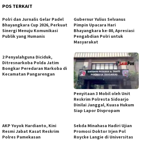
POS TERKAIT
Polri dan Jurnalis Gelar Padel
Gubernur Yulius Selvanus
Bhayangkara Cup 2026, Perkuat
Pimpin Upacara Hari
Sinergi Menuju Komunikasi
Bhayangkara ke-80, Apresiasi
Publik yang Humanis
Pengabdian Polri untuk
Masyarakat
2 Penyalahguna Diciduk,
Ditresnarkoba Polda Jatim
Bongkar Peredaran Narkoba di
Kecamatan Pangarengan
Penyitaan 3 Mobil oleh Unit
Reskrim Polresta Sidoarjo
Dinilai Janggal, Kuasa Hukum
Siap Lapor Divpropam
AKP Yoyok Hardianto, Kini
Sekda Minahasa Hadiri Ujian
Resmi Jabat Kasat Reskrim
Promosi Doktor Irjen Pol
Polres Pamekasan
Roycke Langie di Universitas