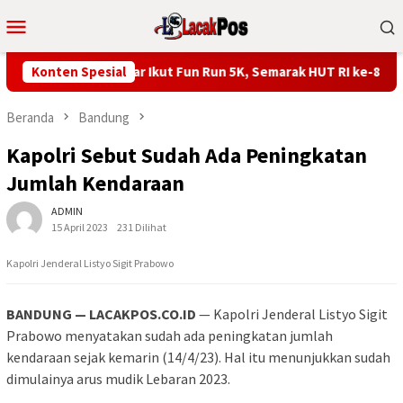
Loncat
Menu
ke
Mobile
konten
ti Franky Wongkar Ikut Fun Run 5K, Semarak HUT RI ke-81 di Mins
Konten Spesial
Beranda
Bandung
Kapolri Sebut Sudah Ada Peningkatan
Jumlah Kendaraan
ADMIN
15 April 2023
231 Dilihat
Kapolri Jenderal Listyo Sigit Prabowo
BANDUNG — LACAKPOS.CO.ID
— Kapolri Jenderal Listyo Sigit
Prabowo menyatakan sudah ada peningkatan jumlah
kendaraan sejak kemarin (14/4/23). Hal itu menunjukkan sudah
dimulainya arus mudik Lebaran 2023.