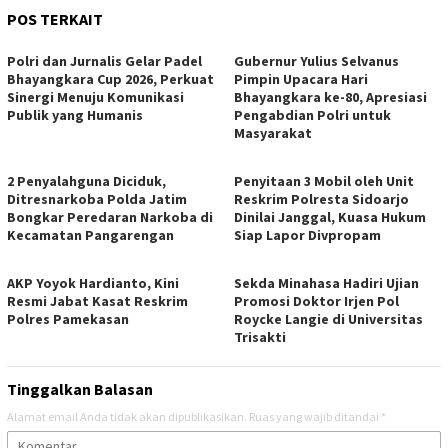
POS TERKAIT
Polri dan Jurnalis Gelar Padel
Gubernur Yulius Selvanus
Bhayangkara Cup 2026, Perkuat
Pimpin Upacara Hari
Sinergi Menuju Komunikasi
Bhayangkara ke-80, Apresiasi
Publik yang Humanis
Pengabdian Polri untuk
Masyarakat
2 Penyalahguna Diciduk,
Penyitaan 3 Mobil oleh Unit
Ditresnarkoba Polda Jatim
Reskrim Polresta Sidoarjo
Bongkar Peredaran Narkoba di
Dinilai Janggal, Kuasa Hukum
Kecamatan Pangarengan
Siap Lapor Divpropam
AKP Yoyok Hardianto, Kini
Sekda Minahasa Hadiri Ujian
Resmi Jabat Kasat Reskrim
Promosi Doktor Irjen Pol
Polres Pamekasan
Roycke Langie di Universitas
Trisakti
Tinggalkan Balasan
Alamat email Anda tidak akan dipublikasikan.
Ruas yang wajib ditandai
*