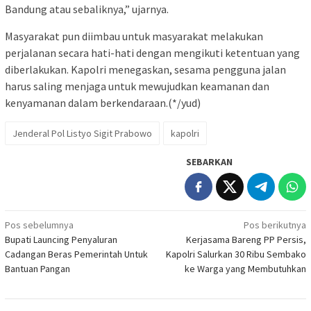
Bandung atau sebaliknya,” ujarnya.
Masyarakat pun diimbau untuk masyarakat melakukan
perjalanan secara hati-hati dengan mengikuti ketentuan yang
diberlakukan. Kapolri menegaskan, sesama pengguna jalan
harus saling menjaga untuk mewujudkan keamanan dan
kenyamanan dalam berkendaraan.(*/yud)
Jenderal Pol Listyo Sigit Prabowo
kapolri
SEBARKAN
Navigasi
Pos sebelumnya
Pos berikutnya
Bupati Launcing Penyaluran
Kerjasama Bareng PP Persis,
pos
Cadangan Beras Pemerintah Untuk
Kapolri Salurkan 30 Ribu Sembako
Bantuan Pangan
ke Warga yang Membutuhkan