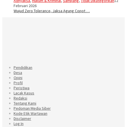
Adhyaksa
,
Hukum & Kriminal
,
Sampang
,
Tidak Dikategorikan
12
Februari 2026
Wujud Zero Tolerance, Jaksa Agung Copot …
Pendidikan
Desa
Opini
Profil
Peristiwa
Lacak Kasus
Redaksi
Tentang Kami
Pedoman Media Siber
Kode Etik Wartawan
Disclaimer
Log In