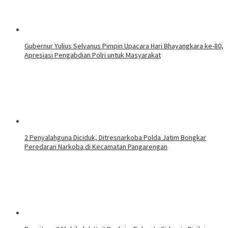
Gubernur Yulius Selvanus Pimpin Upacara Hari Bhayangkara ke-80,
Apresiasi Pengabdian Polri untuk Masyarakat
2 Penyalahguna Diciduk, Ditresnarkoba Polda Jatim Bongkar
Peredaran Narkoba di Kecamatan Pangarengan