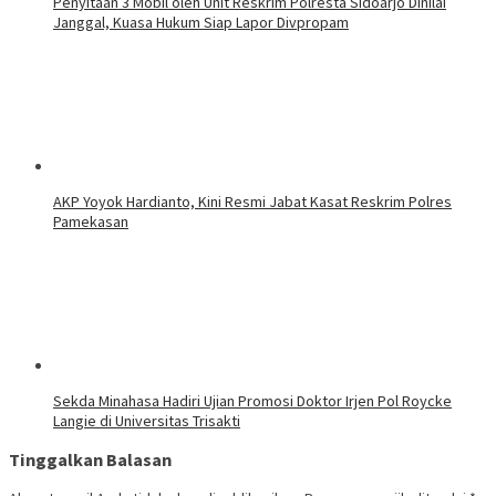
Penyitaan 3 Mobil oleh Unit Reskrim Polresta Sidoarjo Dinilai
Janggal, Kuasa Hukum Siap Lapor Divpropam
AKP Yoyok Hardianto, Kini Resmi Jabat Kasat Reskrim Polres
Pamekasan
Sekda Minahasa Hadiri Ujian Promosi Doktor Irjen Pol Roycke
Langie di Universitas Trisakti
Tinggalkan Balasan