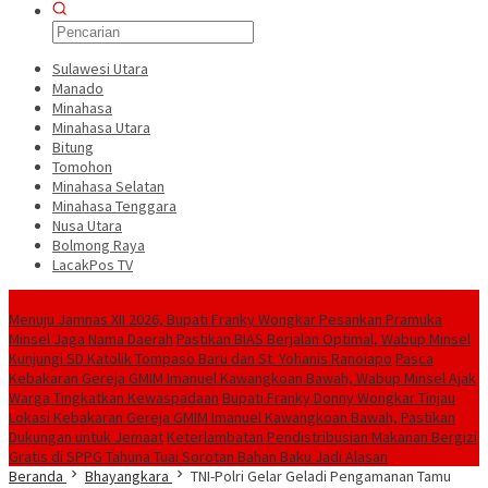
Sulawesi Utara
Manado
Minahasa
Minahasa Utara
Bitung
Tomohon
Minahasa Selatan
Minahasa Tenggara
Nusa Utara
Bolmong Raya
LacakPos TV
Konten Spesial
Menuju Jamnas XII 2026, Bupati Franky Wongkar Pesankan Pramuka
Minsel Jaga Nama Daerah
Pastikan BIAS Berjalan Optimal, Wabup Minsel
Kunjungi SD Katolik Tompaso Baru dan St. Yohanis Ranoiapo
Pasca
Kebakaran Gereja GMIM Imanuel Kawangkoan Bawah, Wabup Minsel Ajak
Warga Tingkatkan Kewaspadaan
Bupati Franky Donny Wongkar Tinjau
Lokasi Kebakaran Gereja GMIM Imanuel Kawangkoan Bawah, Pastikan
Dukungan untuk Jemaat
‎Keterlambatan Pendistribusian Makanan Bergizi
Gratis di SPPG Tahuna Tuai Sorotan Bahan Baku Jadi Alasan
Beranda
Bhayangkara
TNI-Polri Gelar Geladi Pengamanan Tamu