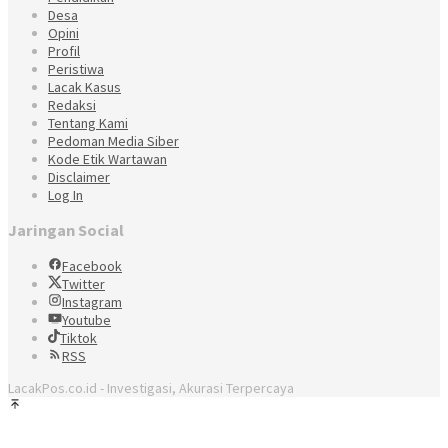
Desa
Opini
Profil
Peristiwa
Lacak Kasus
Redaksi
Tentang Kami
Pedoman Media Siber
Kode Etik Wartawan
Disclaimer
Log In
Jaringan Social
Facebook
Twitter
Instagram
Youtube
Tiktok
RSS
LacakPos.co.id - Investigasi, Akurasi Terpercaya