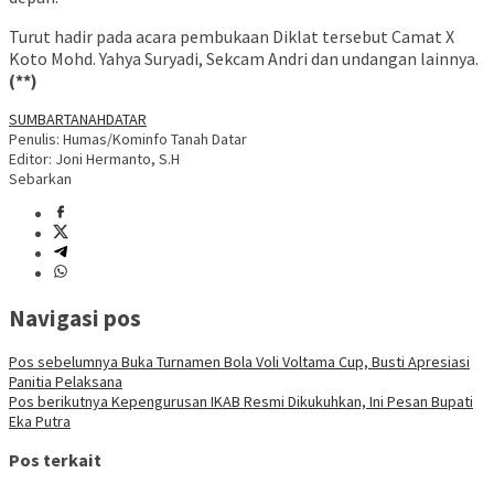
Turut hadir pada acara pembukaan Diklat tersebut Camat X
Koto Mohd. Yahya Suryadi, Sekcam Andri dan undangan lainnya.
(**)
SUMBAR
TANAHDATAR
Penulis: Humas/Kominfo Tanah Datar
Editor: Joni Hermanto, S.H
Sebarkan
Navigasi pos
Pos sebelumnya
Buka Turnamen Bola Voli Voltama Cup, Busti Apresiasi
Panitia Pelaksana
Pos berikutnya
Kepengurusan IKAB Resmi Dikukuhkan, Ini Pesan Bupati
Eka Putra
Pos terkait