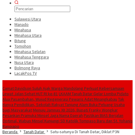
Sulawesi Utara
Manado
Minahasa
Minahasa Utara
Bitung
Tomohon
Minahasa Selatan
Minahasa Tenggara
Nusa Utara
Bolmong Raya
LacakPos TV
Konten Spesial
Camat Davidson Suluh Ajak Warga Mandolang Perkuat Kebersamaan
Lewat Jalan Sehat HUT RI ke-81
LKAAM Tanah Datar Gelar Lomba Pidato
Alua Pasambahan, Wujud Regenerasi Pewaris Adat Minangkabau
Tak
Hanya Pendidikan, Sekolah Rakyat Tanjung Alam Buka Peluang Usaha
bagi Masyarakat
Menuju Jamnas XII 2026, Bupati Franky Wongkar
Pesankan Pramuka Minsel Jaga Nama Daerah
Pastikan BIAS Berjalan
Optimal, Wabup Minsel Kunjungi SD Katolik Tompaso Baru dan St. Yohanis
Ranoiapo
Beranda
Tanah Datar
Satu-satunya Di Tanah Datar, Diklat P3N