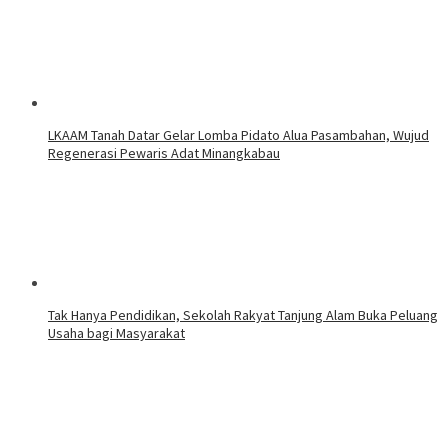
LKAAM Tanah Datar Gelar Lomba Pidato Alua Pasambahan, Wujud
Regenerasi Pewaris Adat Minangkabau
Tak Hanya Pendidikan, Sekolah Rakyat Tanjung Alam Buka Peluang
Usaha bagi Masyarakat