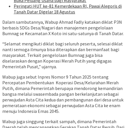
Buka Peluang Usaha bagi Masyarakat
Peringati HUT ke-81 Kemerdekaan RI, Pawai Alegoris di
Tanah Datar Digelar 18 Agustus
Dalam sambutannya, Wabup Ahmad Fadly katakan diklat P3N
berbasis SDGs Desa/Nagari dan manajemen pengelolaan
Bumnag se Kecamatan X Koto ini satu-satunya di Tanah Datar.
“Selamat mengikuti diklat bagi seluruh peserta, selesai diklat
nanti semoga ilmunya bisa diterapkan dan bermanfaat bagi
masyarakat. Terkait pengelolaan Bumnag juga bisa
diselaraskan dengan Koperasi Merah Putih yang digagas
Pemerintah Pusat,” ujarnya.
Wabup juga sebut Inpres Nomor 9 Tahun 2025 tentang
Percepatan Pembentukan Koperasi Desa/Kelurahan Merah
Putih, dimana Pemerintah berupaya mendorong kemandirian
bangsa melalui swasembada pangan berkelanjutan sebagai
perwujudan Asta Cita kedua dan pembangunan dari desa untuk
pemerataan ekonomi sebagai perwujudan Asta Cita ke enam
menuju Indonesia Emas 2045.
Wabup juga singgung terkait sampah, dimana Pemerintah
Daerah telah mencanangkan Gerakan Tanah Datar Bersih. Dari