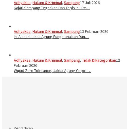
Adhyaksa
,
Hukum & Kriminal
,
Sampang
17 Juli 2026
Kajari Sampang Tegaskan Dan Tepis Isu Pe…
Adhyaksa
,
Hukum & Kriminal
,
Sampang
13 Februari 2026
Ini Alasan Jaksa Agung Fungsionalkan Dan…
Adhyaksa
,
Hukum & Kriminal
,
Sampang
,
Tidak Dikategorikan
12
Februari 2026
Wujud Zero Tolerance, Jaksa Agung Copot …
Pendidikan