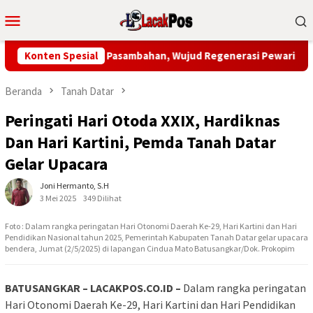
Loncat
Menu
ke
Mobile
konten
a Pidato Alua Pasambahan, Wujud Regenerasi Pewaris Adat Min
Konten Spesial
Beranda
Tanah Datar
Peringati Hari Otoda XXIX, Hardiknas
Dan Hari Kartini, Pemda Tanah Datar
Gelar Upacara
Joni Hermanto, S.H
3 Mei 2025
349 Dilihat
Foto : Dalam rangka peringatan Hari Otonomi Daerah Ke-29, Hari Kartini dan Hari
Pendidikan Nasional tahun 2025, Pemerintah Kabupaten Tanah Datar gelar upacara
bendera, Jumat (2/5/2025) di lapangan Cindua Mato Batusangkar/Dok. Prokopim
BATUSANGKAR – LACAKPOS.CO.ID –
Dalam rangka peringatan
Hari Otonomi Daerah Ke-29, Hari Kartini dan Hari Pendidikan