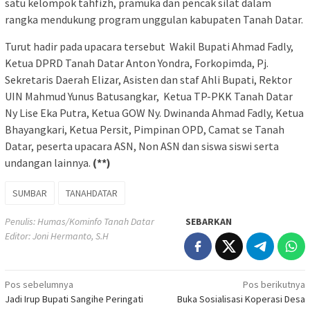
satu kelompok tahfizh, pramuka dan pencak silat dalam
rangka mendukung program unggulan kabupaten Tanah Datar.
Turut hadir pada upacara tersebut Wakil Bupati Ahmad Fadly,
Ketua DPRD Tanah Datar Anton Yondra, Forkopimda, Pj.
Sekretaris Daerah Elizar, Asisten dan staf Ahli Bupati, Rektor
UIN Mahmud Yunus Batusangkar, Ketua TP-PKK Tanah Datar
Ny Lise Eka Putra, Ketua GOW Ny. Dwinanda Ahmad Fadly, Ketua
Bhayangkari, Ketua Persit, Pimpinan OPD, Camat se Tanah
Datar, peserta upacara ASN, Non ASN dan siswa siswi serta
undangan lainnya.
(**)
SUMBAR
TANAHDATAR
Penulis: Humas/Kominfo Tanah Datar
SEBARKAN
Editor: Joni Hermanto, S.H
Navigasi
Pos sebelumnya
Pos berikutnya
Jadi Irup Bupati Sangihe Peringati
Buka Sosialisasi Koperasi Desa
pos