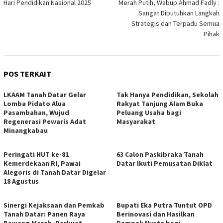
Hari Pendidikan Nasional 2025
Merah Putih, Wabup Ahmad Fadly :
Sangat Dibutuhkan Langkah
Strategis dan Terpadu Semua
Pihak
POS TERKAIT
LKAAM Tanah Datar Gelar
Tak Hanya Pendidikan, Sekolah
Lomba Pidato Alua
Rakyat Tanjung Alam Buka
Pasambahan, Wujud
Peluang Usaha bagi
Regenerasi Pewaris Adat
Masyarakat
Minangkabau
Peringati HUT ke-81
63 Calon Paskibraka Tanah
Kemerdekaan RI, Pawai
Datar Ikuti Pemusatan Diklat
Alegoris di Tanah Datar Digelar
18 Agustus
Sinergi Kejaksaan dan Pemkab
Bupati Eka Putra Tuntut OPD
Tanah Datar: Panen Raya
Berinovasi dan Hasilkan
Bawang Merah, Perkuat
Dampak Nyata bagi