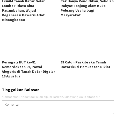
LKAAM Tanah Datar Gelar
Tak Hanya Pendidikan, Sekolah
Lomba Pidato Alua
Rakyat Tanjung Alam Buka
Pasambahan, Wujud
Peluang Usaha bagi
Regenerasi Pewaris Adat
Masyarakat
Minangkabau
Peringati HUT ke-81
63 Calon Paskibraka Tanah
Kemerdekaan RI, Pawai
Datar Ikuti Pemusatan Diklat
Alegoris di Tanah Datar Digelar
18 Agustus
Tinggalkan Balasan
Alamat email Anda tidak akan dipublikasikan.
Ruas yang wajib ditandai
*