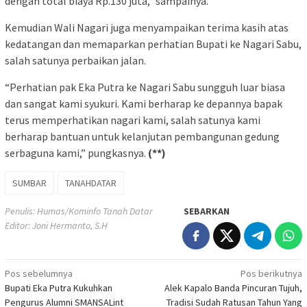
dengan total biaya Rp.130 juta,” sampainya.
Kemudian Wali Nagari juga menyampaikan terima kasih atas
kedatangan dan memaparkan perhatian Bupati ke Nagari Sabu,
salah satunya perbaikan jalan.
“Perhatian pak Eka Putra ke Nagari Sabu sungguh luar biasa
dan sangat kami syukuri. Kami berharap ke depannya bapak
terus memperhatikan nagari kami, salah satunya kami
berharap bantuan untuk kelanjutan pembangunan gedung
serbaguna kami,” pungkasnya.
(**)
SUMBAR
TANAHDATAR
Penulis: Humas/Kominfo Tanah Datar
SEBARKAN
Editor: Joni Hermanto, S.H
Navigasi
Pos sebelumnya
Pos berikutnya
Bupati Eka Putra Kukuhkan
Alek Kapalo Banda Pincuran Tujuh,
pos
Pengurus Alumni SMANSALint
Tradisi Sudah Ratusan Tahun Yang