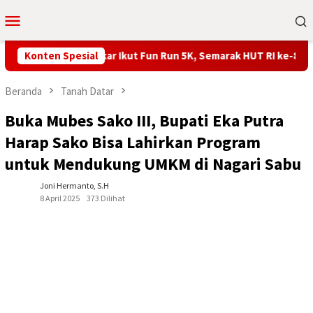
Loncat
Menu
ke
Mobile
konten
ti Franky Wongkar Ikut Fun Run 5K, Semarak HUT RI ke-81 di Mins
Konten Spesial
Beranda
Tanah Datar
Buka Mubes Sako III, Bupati Eka Putra
Harap Sako Bisa Lahirkan Program
untuk Mendukung UMKM di Nagari Sabu
Joni Hermanto, S.H
8 April 2025
373 Dilihat