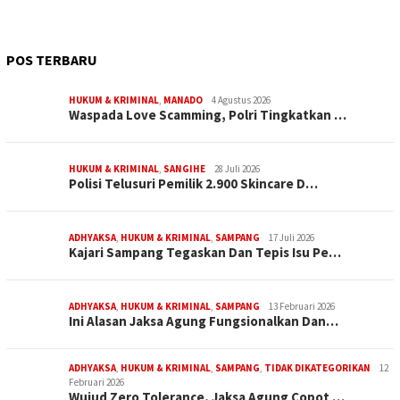
POS TERBARU
HUKUM & KRIMINAL
,
MANADO
4 Agustus 2026
Waspada Love Scamming, Polri Tingkatkan …
HUKUM & KRIMINAL
,
SANGIHE
28 Juli 2026
Polisi Telusuri Pemilik 2.900 Skincare D…
ADHYAKSA
,
HUKUM & KRIMINAL
,
SAMPANG
17 Juli 2026
Kajari Sampang Tegaskan Dan Tepis Isu Pe…
ADHYAKSA
,
HUKUM & KRIMINAL
,
SAMPANG
13 Februari 2026
Ini Alasan Jaksa Agung Fungsionalkan Dan…
ADHYAKSA
,
HUKUM & KRIMINAL
,
SAMPANG
,
TIDAK DIKATEGORIKAN
12
Februari 2026
Wujud Zero Tolerance, Jaksa Agung Copot …