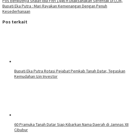
Pos berikutnya
Shalat Idul Fitri 1446 H Dilaksanakan Serentak Di LCM,
Bupati Eka Putra : Mari Rayakan Kemenangan Dengan Penuh
Kesederhanaan
Pos terkait
Bupati Eka Putra Rotasi Pejabat Pemkab Tanah Datar, Tegaskan
Kemudahan Izin Investor
60 Pramuka Tanah Datar Siap Kibarkan Nama Daerah di Jamnas XII
Cibubur