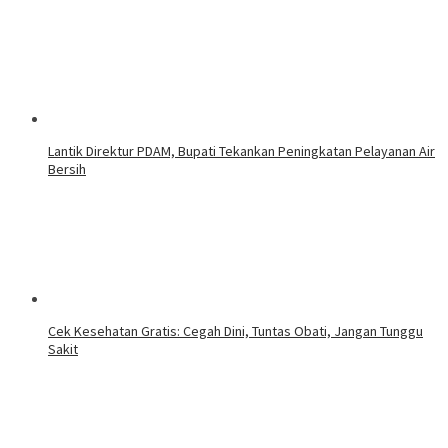
Lantik Direktur PDAM, Bupati Tekankan Peningkatan Pelayanan Air
Bersih
Cek Kesehatan Gratis: Cegah Dini, Tuntas Obati, Jangan Tunggu
Sakit