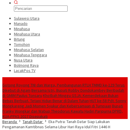
Sulawesi Utara
Manado
Minahasa
Minahasa Utara
Bitung
Tomohon
Minahasa Selatan
Minahasa Tenggara
Nusa Utara
Bolmong Raya
LacakPos TV
Konten Spesial
Gotong Royong TNI dan Warga, Pembangunan RTLH TMMD ke-129 Terus
Dikebut di Agam
Bersama Istri, Bupati Robby Dondokambey Beribadah
di GMIM Paulus Tonsaru
Khotbah Minggu GSJA: Kemerdekaan Bukan
Bebas Berbuat, Tetapi Hidup Benar di Dalam Tuhan
HUT ke-58 Pdt. Sonny
Mongkareng Jadi Momen Syukur dan Kebersamaan di Tumpaan
Bupati
Franky Wongkar dan Wabup Theodorus Kawatu Hadiri Paripurna DPRD,
KUA-PPAS 2027 Disepakati
Beranda
Tanah Datar
Eka Putra: Tanah Datar Siap Lakukan
Pengamanan Kamtibnas Selama Libur Hari Raya Idul Fitri 1446 H