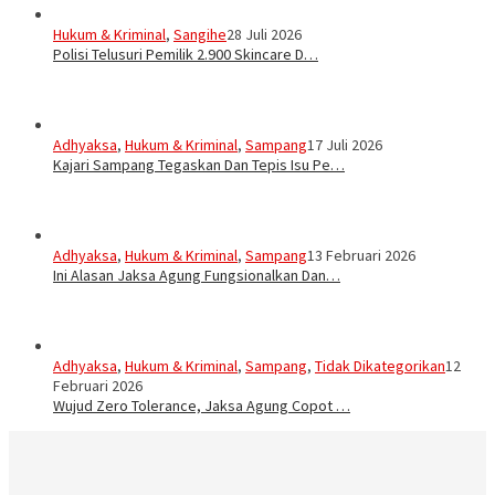
Hukum & Kriminal
,
Sangihe
28 Juli 2026
Polisi Telusuri Pemilik 2.900 Skincare D…
Adhyaksa
,
Hukum & Kriminal
,
Sampang
17 Juli 2026
Kajari Sampang Tegaskan Dan Tepis Isu Pe…
Adhyaksa
,
Hukum & Kriminal
,
Sampang
13 Februari 2026
Ini Alasan Jaksa Agung Fungsionalkan Dan…
Adhyaksa
,
Hukum & Kriminal
,
Sampang
,
Tidak Dikategorikan
12
Februari 2026
Wujud Zero Tolerance, Jaksa Agung Copot …