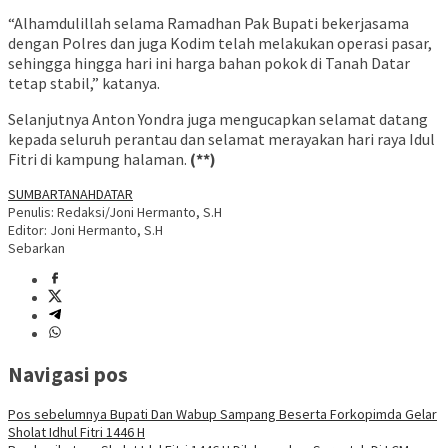
“Alhamdulillah selama Ramadhan Pak Bupati bekerjasama
dengan Polres dan juga Kodim telah melakukan operasi pasar,
sehingga hingga hari ini harga bahan pokok di Tanah Datar
tetap stabil,” katanya.
Selanjutnya Anton Yondra juga mengucapkan selamat datang
kepada seluruh perantau dan selamat merayakan hari raya Idul
Fitri di kampung halaman.
(**)
SUMBAR
TANAHDATAR
Penulis: Redaksi/Joni Hermanto, S.H
Editor: Joni Hermanto, S.H
Sebarkan
Navigasi pos
Pos sebelumnya
Bupati Dan Wabup Sampang Beserta Forkopimda Gelar
Sholat Idhul Fitri 1446 H