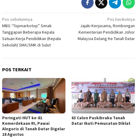
Navigasi
Pos sebelumnya
Pos berikutnya
MBG “Topmarkotop” Simak
Jajaki Kerjasama, Rombongan
pos
Tanggapan Beberapa Kepala
Kementerian Pendidikan Johor
Satuan Kerja Pendidikan (Kepala
Malaysia Datang Ke Tanah Datar
Sekolah) SMA/SMK di Sulut
POS TERKAIT
Peringati HUT ke-81
63 Calon Paskibraka Tanah
Kemerdekaan RI, Pawai
Datar Ikuti Pemusatan Diklat
Alegoris di Tanah Datar Digelar
18 Agustus