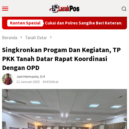
Loncat
Menu
ke
Mobile
konten
tung, Bea Cukai dan Polres Sangihe Beri Keterangan Berbeda
Konten Spesial
Beranda
Tanah Datar
Singkronkan Progam Dan Kegiatan, TP
PKK Tanah Datar Rapat Koordinasi
Dengan OPD
Joni Hermanto, S.H
21 Januari 2025
414 Dilihat