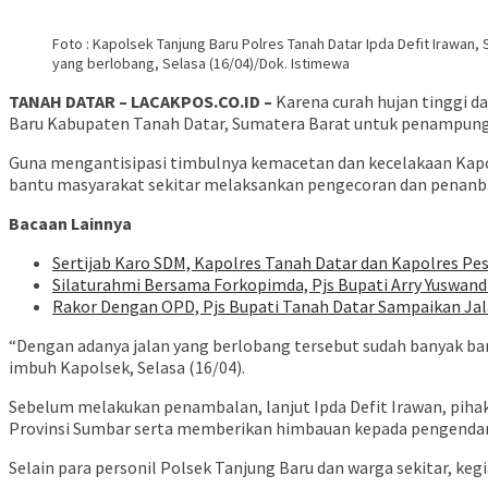
Foto : Kapolsek Tanjung Baru Polres Tanah Datar Ipda Defit Irawan
yang berlobang, Selasa (16/04)/Dok. Istimewa
TANAH DATAR – LACAKPOS.CO.ID –
Karena curah hujan tinggi da
Baru Kabupaten Tanah Datar, Sumatera Barat untuk penampung ai
Guna mengantisipasi timbulnya kemacetan dan kecelakaan Kapols
bantu masyarakat sekitar melaksankan pengecoran dan penanbal
Bacaan Lainnya
Sertijab Karo SDM, Kapolres Tanah Datar dan Kapolres Pe
Silaturahmi Bersama Forkopimda, Pjs Bupati Arry Yuswan
Rakor Dengan OPD, Pjs Bupati Tanah Datar Sampaikan Jal
“Dengan adanya jalan yang berlobang tersebut sudah banyak ba
imbuh Kapolsek, Selasa (16/04).
Sebelum melakukan penambalan, lanjut Ipda Defit Irawan, pih
Provinsi Sumbar serta memberikan himbauan kepada pengendara 
Selain para personil Polsek Tanjung Baru dan warga sekitar, keg