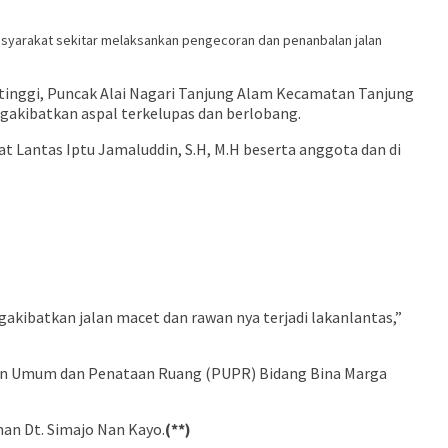
 masyarakat sekitar melaksankan pengecoran dan penanbalan jalan
kittinggi, Puncak Alai Nagari Tanjung Alam Kecamatan Tanjung
gakibatkan aspal terkelupas dan berlobang.
t Lantas Iptu Jamaluddin, S.H, M.H beserta anggota dan di
kibatkan jalan macet dan rawan nya terjadi lakanlantas,”
jaan Umum dan Penataan Ruang (PUPR) Bidang Bina Marga
man Dt. Simajo Nan Kayo.
(**)