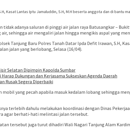
, S.H, Kasat Lantas Iptu Jamaluddin, S.H, M.H beserta anggota dan di bantu
n tidak adanya saluran di pinggi air jalan raya Batusangkar – Bu
r, sehingga air mengaliri jalan hingga mengikis aspal yang men
ek Tanjung Baru Polres Tanah Datar Ipda Defit Irawan, S.H, Kasa
an jalan yang berlobang, Selasa (16/04).
sisir Selatan Dipimpin Kapolda Sumbar
di Harap Dukungan dan Kerjasama Sukseskan Agenda Daerah
an Rusak Segera Diperbaiki
n mobil yang pecah apabila masuk kedalam lobang sehingga menga
aknya terlebih dahulu melakukan koordinasi dengan Dinas Peker
agar berhati-hati melintasi jalan tersebut.
iatan tersebut juga turut dihadiri Wali Nagari Tanjung Alam Kardi