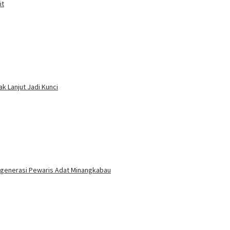
it
k Lanjut Jadi Kunci
egenerasi Pewaris Adat Minangkabau