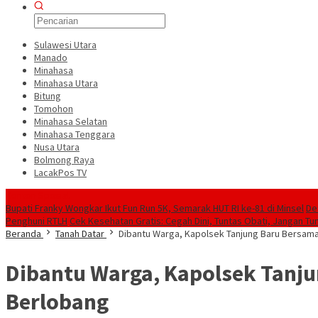
Sulawesi Utara
Manado
Minahasa
Minahasa Utara
Bitung
Tomohon
Minahasa Selatan
Minahasa Tenggara
Nusa Utara
Bolmong Raya
LacakPos TV
Konten Spesial
Bupati Franky Wongkar Ikut Fun Run 5K, Semarak HUT RI ke-81 di Minsel
De
Penghuni RTLH
Cek Kesehatan Gratis: Cegah Dini, Tuntas Obati, Jangan Tu
Beranda
Tanah Datar
Dibantu Warga, Kapolsek Tanjung Baru Bersam
Dibantu Warga, Kapolsek Tanj
Berlobang