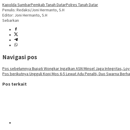
Kapolda Sumbar
Pemkab Tanah Datar
Polres Tanah Datar
Penulis: Redaksi/Joni Hermanto, S.H
Editor: Joni Hermanto, S.H
Sebarkan
Navigasi pos
Pos sebelumnya
Bupati Wongkar Ingatkan ASN Minsel Jaga Integritas, Loyal
Pos berikutnya
Ungguli Kopi Mos 6-5 Lewat Adu Penalti, Duo Swarna Berha
Pos terkait