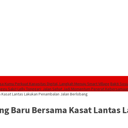
sa Kumu Perkuat Kapasitas Digital, Langkah Menuju Smart Village
Bakti Sos
nggu Sakit
Lelly Tonggari: Jalan Sehat Jadi Momentum Pererat Kebersamaan
a Kasat Lantas Lakukan Penambalan Jalan Berlobang
ung Baru Bersama Kasat Lantas 