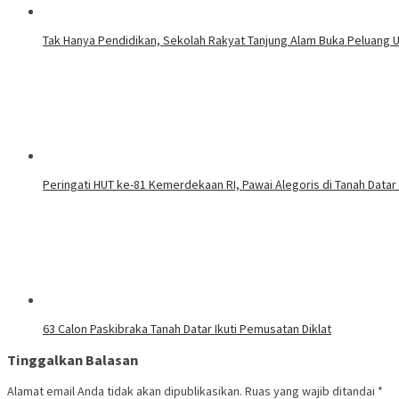
Tak Hanya Pendidikan, Sekolah Rakyat Tanjung Alam Buka Peluang 
Peringati HUT ke-81 Kemerdekaan RI, Pawai Alegoris di Tanah Datar
63 Calon Paskibraka Tanah Datar Ikuti Pemusatan Diklat
Tinggalkan Balasan
Alamat email Anda tidak akan dipublikasikan.
Ruas yang wajib ditandai
*