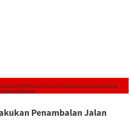
ial di Lokasi TMMD ke-129, Persit KCK Salurkan Sembako untuk Warga
 Jelang HUT RI ke-81
Lakukan Penambalan Jalan