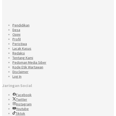
Pendidikan
Desa
Opini
Profil
Peristiwa
Lacak Kasus
Redaksi
Tentang Kami
Pedoman Media Siber
Kode Etik Wartawan
Disclaimer
Log In
Jaringan Social
Facebook
Twitter
Instagram
Youtube
Tiktok