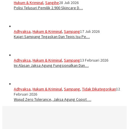
Hukum & Kriminal
,
Sangihe
28 Juli 2026
Polisi Telusuri Pemilik 2.900 Skincare D…
Adhyaksa
,
Hukum & Kriminal
,
Sampang
17 Juli 2026
Kajari Sampang Tegaskan Dan Tepis Isu Pe…
Adhyaksa
,
Hukum & Kriminal
,
Sampang
13 Februari 2026
Ini Alasan Jaksa Agung Fungsionalkan Dan…
Adhyaksa
,
Hukum & Kriminal
,
Sampang
,
Tidak Dikategorikan
12
Februari 2026
Wujud Zero Tolerance, Jaksa Agung Copot …