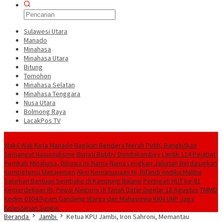
Sulawesi Utara
Manado
Minahasa
Minahasa Utara
Bitung
Tomohon
Minahasa Selatan
Minahasa Tenggara
Nusa Utara
Bolmong Raya
LacakPos TV
Konten Spesial
Wakil Wali Kota Manado Bagikan Bendera Merah Putih, Bangkitkan
Semangat Nasionalisme
Bupati Robby Dondokambey Lantik 114 Pejabat
Pemkab Minahasa, Dibawa ini Nama-Nama Lengkap Jabatan Berdasarkan
Kompetensi Manajemen
‎Aksi Kemanusiaan Hj. Rifandi Andika Malibu
Salurkan Bantuan Sembako di Kampung Balane
Peringati HUT ke-81
Kemerdekaan RI, Pawai Alegoris di Tanah Datar Digelar 18 Agustus
TMMD
Kodim 0304/Agam Gandeng Warga dan Mahasiswa KKN UNP Jaga
Kelestarian Sungai
Beranda
Jambi
Ketua KPU Jambi, Iron Sahroni, Memantau