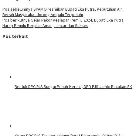
Pos sebelumnya
SPAM Diresmikan Bupati Eka Putra, Kebutuhan Air
Bersih Masyarakat Jorong Ampalu Terpenuhi
Pos berikutnya
Gelar Rakor Kesiapan Pemilu 2024, Bupati Eka Putra
Harap Pemilu Berjalan Aman, Lancar dan Sukses
Pos terkait
Bentuk DPC PJS Sungai Penuh-Kerinci, DPD PJS Jambi Bacakan SK
Ketua DPC PJS Tanjung Jabung Barat Dikeroyok, Ketum PJS :