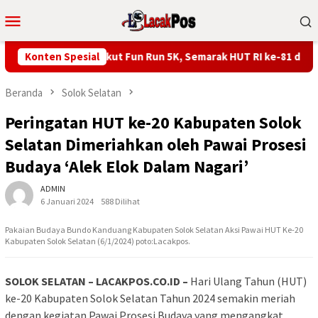
Loncat
Menu
ke
Mobile
konten
i Franky Wongkar Ikut Fun Run 5K, Semarak HUT RI ke-81 di Minse
Konten Spesial
Beranda
Solok Selatan
Peringatan HUT ke-20 Kabupaten Solok
Selatan Dimeriahkan oleh Pawai Prosesi
Budaya ‘Alek Elok Dalam Nagari’
ADMIN
6 Januari 2024
588 Dilihat
Pakaian Budaya Bundo Kanduang Kabupaten Solok Selatan Aksi Pawai HUT Ke-20
Kabupaten Solok Selatan (6/1/2024) poto:Lacakpos.
SOLOK SELATAN – LACAKPOS.CO.ID –
Hari Ulang Tahun (HUT)
ke-20 Kabupaten Solok Selatan Tahun 2024 semakin meriah
dengan kegiatan Pawai Prosesi Budaya yang mengangkat