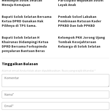
Memimpin Solok Selatan
Partisipasi Wujudkan Solsel
Menuju Kemajuan
Layak Anak
Bupati Solok Selatan Bersama
Pemkab Solsel Lakukan
Ketua DPRD Gunakan Hak
Pembinaan Ratusan Kader
Pilihnya di TPS Sama.
PPKBD Dan Sub PPKBD
Bupati Solok Selatan H
Kelompok PKK Jorong Ujung
Khairunas Didampingi Ketua
Tombak Kesejahteraan
DPRD Bersama Forkopimda
Keluarga di Solok Selatan
penyaluran Bantuan Beras
Tinggalkan Balasan
Alamat email Anda tidak akan dipublikasikan.
Ruas yang wajib ditandai
*