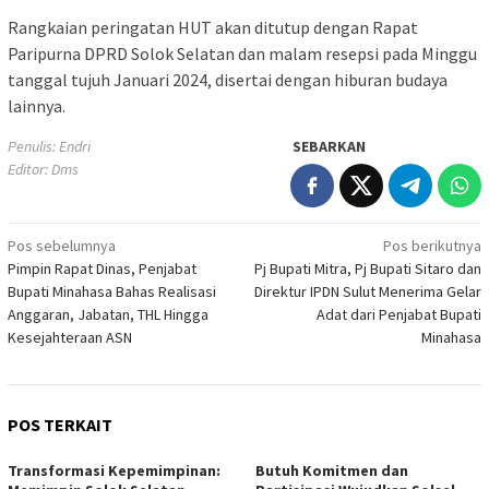
Rangkaian peringatan HUT akan ditutup dengan Rapat
Paripurna DPRD Solok Selatan dan malam resepsi pada Minggu
tanggal tujuh Januari 2024, disertai dengan hiburan budaya
lainnya.
Penulis: Endri
SEBARKAN
Editor: Dms
Navigasi
Pos sebelumnya
Pos berikutnya
Pimpin Rapat Dinas, Penjabat
Pj Bupati Mitra, Pj Bupati Sitaro dan
pos
Bupati Minahasa Bahas Realisasi
Direktur IPDN Sulut Menerima Gelar
Anggaran, Jabatan, THL Hingga
Adat dari Penjabat Bupati
Kesejahteraan ASN
Minahasa
POS TERKAIT
Transformasi Kepemimpinan:
Butuh Komitmen dan