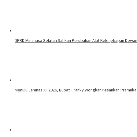
DPRD Minahasa Selatan Sahkan Perubahan Alat Kelengkapan Dewa
Menuju Jamnas XII 2026, Bupati Franky Wongkar Pesankan Pramuka