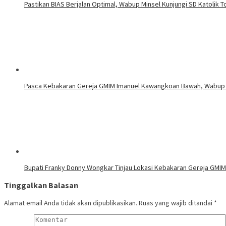
Pastikan BIAS Berjalan Optimal, Wabup Minsel Kunjungi SD Katolik 
Pasca Kebakaran Gereja GMIM Imanuel Kawangkoan Bawah, Wabup 
Bupati Franky Donny Wongkar Tinjau Lokasi Kebakaran Gereja GMI
Tinggalkan Balasan
Alamat email Anda tidak akan dipublikasikan.
Ruas yang wajib ditandai
*