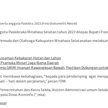
erta anggota Paskibra 2023.(Foto:Diskominfo Minsel)
a Paskibraka Minahasa Selatan tahun 2023 dilepas Bupati Frank
Pemuda dan Olahraga Kabupaten Minahasa Selatanakan melaksana
i Ancaman Kebakaran Hutan dan Lahan
n Pramuka Minsel Jaga Nama Daerah
ereja GMIM Imanuel Kawangkoan Bawah, Pastikan Dukungan untu
pat membawa kebahagiaan, “kepada para pendamping agar menjag
i – hati dalam perjalanan,” pesan FDW.
 Pemerintahan dan Kesra Sekda, Asisten Administrasi umum Sekda 
pala Dinas Kominfo.(*/eka)
nsel