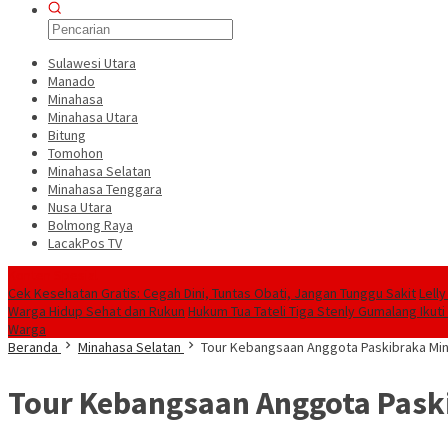
Sulawesi Utara
Manado
Minahasa
Minahasa Utara
Bitung
Tomohon
Minahasa Selatan
Minahasa Tenggara
Nusa Utara
Bolmong Raya
LacakPos TV
Konten Spesial
Cek Kesehatan Gratis: Cegah Dini, Tuntas Obati, Jangan Tunggu Sakit
Lell
Warga Hidup Sehat dan Rukun
Hukum Tua Tateli Tiga Stenly Gumalang Iku
Warga
Beranda
Minahasa Selatan
Tour Kebangsaan Anggota Paskibraka Min
Tour Kebangsaan Anggota Paski