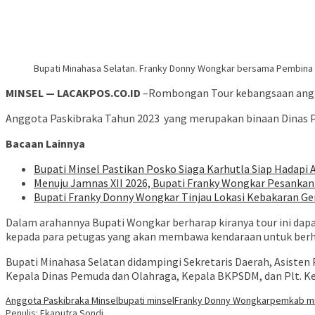
Bupati Minahasa Selatan. Franky Donny Wongkar bersama Pembina s
MINSEL — LACAKPOS.CO.ID
–Rombongan Tour kebangsaan anggot
Anggota Paskibraka Tahun 2023 yang merupakan binaan Dinas 
Bacaan Lainnya
Bupati Minsel Pastikan Posko Siaga Karhutla Siap Hadap
Menuju Jamnas XII 2026, Bupati Franky Wongkar Pesanka
Bupati Franky Donny Wongkar Tinjau Lokasi Kebakaran G
Dalam arahannya Bupati Wongkar berharap kiranya tour ini da
kepada para petugas yang akan membawa kendaraan untuk berhat
Bupati Minahasa Selatan didampingi Sekretaris Daerah, Asisten
Kepala Dinas Pemuda dan Olahraga, Kepala BKPSDM, dan Plt. Ke
Anggota Paskibraka Minsel
bupati minsel
Franky Donny Wongkar
pemkab mi
Penulis: Ekaputra Sondi