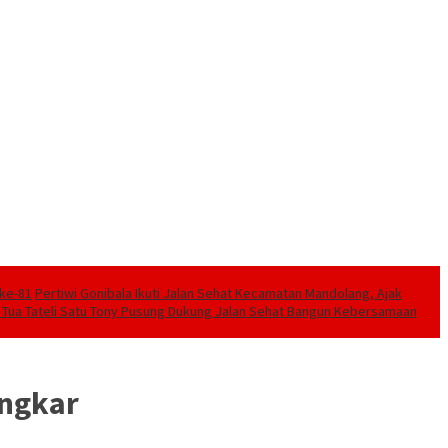
 ke-81
Pertiwi Gonibala Ikuti Jalan Sehat Kecamatan Mandolang, Ajak
m Tua Tateli Satu Tony Pusung Dukung Jalan Sehat Bangun Kebersamaan
ongkar