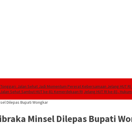
y Tonggari: Jalan Sehat Jadi Momentum Pererat Kebersamaan Jelang HUT RI
ti Jalan Sehat Sambut HUT ke-81 Kemerdekaan RI
Jelang HUT RI ke-81, Huku
sel Dilepas Bupati Wongkar
braka Minsel Dilepas Bupati W