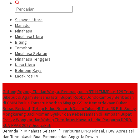
Sulawesi Utara
Manado
Minahasa
Minahasa Utara
Bitung
Tomohon
Minahasa Selatan
Minahasa Tenggara
Nusa Utara
Bolmong Raya
LacakPos TV
Konten Spesial
Gotong Royong TNI dan Warga, Pembangunan RTLH TMMD ke-129 Terus
Dikebut di Agam
Bersama Istri, Bupati Robby Dondokambey Beribadah
di GMIM Paulus Tonsaru
Khotbah Minggu GSJA: Kemerdekaan Bukan
Bebas Berbuat, Tetapi Hidup Benar di Dalam Tuhan
HUT ke-58 Pdt. Sonny
Mongkareng Jadi Momen Syukur dan Kebersamaan di Tumpaan
Bupati
Franky Wongkar dan Wabup Theodorus Kawatu Hadiri Paripurna DPRD,
KUA-PPAS 2027 Disepakati
Beranda
Minahasa Selatan
Paripurna DPRD Minsel, FDW: Apresiasi
dan Terimakasih Buat Pimpinan dan Anggota Dewan