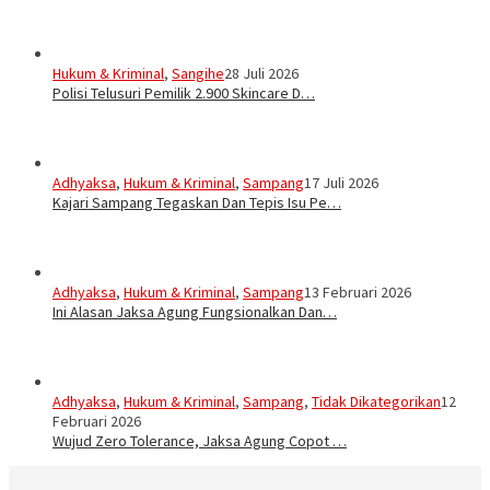
Hukum & Kriminal
,
Sangihe
28 Juli 2026
Polisi Telusuri Pemilik 2.900 Skincare D…
Adhyaksa
,
Hukum & Kriminal
,
Sampang
17 Juli 2026
Kajari Sampang Tegaskan Dan Tepis Isu Pe…
Adhyaksa
,
Hukum & Kriminal
,
Sampang
13 Februari 2026
Ini Alasan Jaksa Agung Fungsionalkan Dan…
Adhyaksa
,
Hukum & Kriminal
,
Sampang
,
Tidak Dikategorikan
12
Februari 2026
Wujud Zero Tolerance, Jaksa Agung Copot …