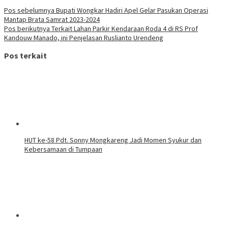
Pos sebelumnya
Bupati Wongkar Hadiri Apel Gelar Pasukan Operasi
Mantap Brata Samrat 2023-2024
Pos berikutnya
Terkait Lahan Parkir Kendaraan Roda 4 di RS Prof
Kandouw Manado, ini Penjelasan Ruslianto Urendeng
Pos terkait
HUT ke-58 Pdt. Sonny Mongkareng Jadi Momen Syukur dan
Kebersamaan di Tumpaan