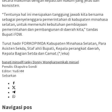
secara maksimal dengan kepastian hukum yang jelas dan
konsisten.
“Tentunya hal ini merupakan tanggung jawab kita bersama
sebagai penyelenggara pemerintahan di kabupaten minahasa
selatan, untuk memenuhi kebutuhan pembiayaan
pemerintahan dan pembangunan di daerah kita,” tandas
Bupati FDW.
Turut hadir FORKOPIMDA Kabupaten Minahasa Selatan, Para
Asisten Sekda, Staf ahli Bupati, Kepala perangkat daerah,
Kepala Bagian Setda dan Camat.(*/eka)
bupati minsel
Franky Donny Wongkar
pemkab minsel
Penulis: Ekaputra Sondi
Editor: Yudi HM
Sebarkan
Navigasi pos