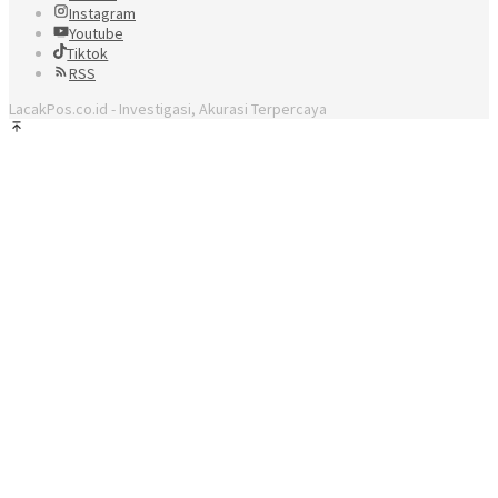
Instagram
Youtube
Tiktok
RSS
LacakPos.co.id - Investigasi, Akurasi Terpercaya