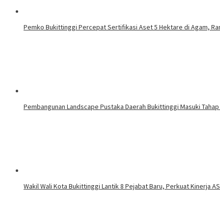
Pemko Bukittinggi Percepat Sertifikasi Aset 5 Hektare di Agam, Ra
Pembangunan Landscape Pustaka Daerah Bukittinggi Masuki Tahap 
Wakil Wali Kota Bukittinggi Lantik 8 Pejabat Baru, Perkuat Kinerja A