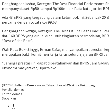
Penghargaan kedua, Kategori The Best Financial Perfomance Shar
mempunyai aset Rp50 sampai Rp100miliar. Pada kategori ini BP
Ada 48 BPRS yang tergabung dalam kelompok ini, Sebanyak 20 
pertama dengan total skor 99,68.
Penghargaan ketiga, Kategori The Best Of The Best Finacial Per
dari 160 BPRS yang dinilai di seluruh tingkatan permodalan, 
“Best of the Best”.
Wali Kota Bukittinggi, Erman Safar, menyampaikan apresiasi ke
merupakan bukti komitmen kerja keras seluruh jajaran BPRS Ja
“Semoga prestasi ini dapat dipertahankan dan BPRS Jam Gadan
ekonomi masyarakat,” ujar Wako.
(BPRS)
Bukittinggi
Pembiayaan Rakyat Syariah
Walikota Bukittinngi
Penulis: domas
Editor: domas
Sebarkan