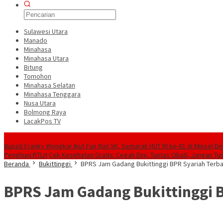
Sulawesi Utara
Manado
Minahasa
Minahasa Utara
Bitung
Tomohon
Minahasa Selatan
Minahasa Tenggara
Nusa Utara
Bolmong Raya
LacakPos TV
Konten Spesial
Bupati Franky Wongkar Ikut Fun Run 5K, Semarak HUT RI ke-81 di Minsel
De
Penghuni RTLH
Cek Kesehatan Gratis: Cegah Dini, Tuntas Obati, Jangan Tu
Beranda
Bukittinggi
BPRS Jam Gadang Bukittinggi BPR Syariah Terbai
BPRS Jam Gadang Bukittinggi B