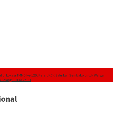
ial di Lokasi TMMD ke-129, Persit KCK Salurkan Sembako untuk Warga
 Jelang HUT RI ke-81
ional