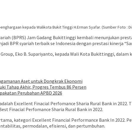
nghargaan kepada Walikota Bukit Tinggi H.Erman Syafar. (Sumber Foto : Di
riah (BPRS) Jam Gadang Bukittinggi kembali menunjukan prestas
i BPR syariah terbaik se Indonesia dengan prestasi kinerja “Sa
roup, Eko B. Supariyanto, kepada Wali Kota Bukittinggi, dalam k
Pengamanan Aset untuk Dongkrak Ekonomi
ki Tahap Akhir, Progres Tembus 86 Persen
epakatan Perubahan APBD 2026
dalah Excellent Finacial Perfomance Sharia Rural Bank in 2022. T
e Best Finacial Perfomance Sharia Rural Bank in 2022.
tama, kategori Excellent Financial Performance Bank In 2022. Peng
 rentabilitas, permodalan, efisiensi, dan pertumbuhan.