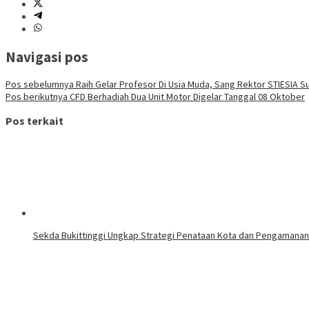
Navigasi pos
Pos sebelumnya
Raih Gelar Profesor Di Usia Muda, Sang Rektor STIESIA 
Pos berikutnya
CFD Berhadiah Dua Unit Motor Digelar Tanggal 08 Oktober
Pos terkait
Sekda Bukittinggi Ungkap Strategi Penataan Kota dan Pengamana