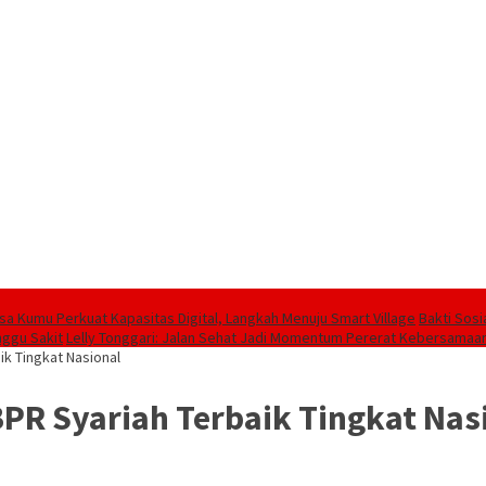
sa Kumu Perkuat Kapasitas Digital, Langkah Menuju Smart Village
Bakti Sos
nggu Sakit
Lelly Tonggari: Jalan Sehat Jadi Momentum Pererat Kebersamaan
k Tingkat Nasional
PR Syariah Terbaik Tingkat Nas