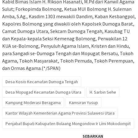
Kabid Bimas Islam H. Rikson Hasanati, M.Pd dari Kanwil Agama
Sulut; Forkopimda Bolmong, Ketua MUI Bolmong H. Suleman
Amba, S.Ag., Kasdim 1303 mewakili Dandim, Kaban Kesbangpol,
Kapolres Bolmong yang diwakili oleh Kapolsek Dumoga Barat,
Camat Dumoga Utara, Sekcam Dumoga Tengah, Kasubag TU
dan Kepala-kepala Seksi Kemenag Bolmong, Perwakilan 12
KUA se-Bolmong, Penyuluh Agama Islam, Kristen dan Hindu,
para Sangadi se-Dumoga Tengah dan Mopugat Bersatu, Tokoh
Agama, Tokoh Masyarakat, Tokoh Pemuda, Tokoh Perempuan,
dan Ormas Agama.(*/SPAN)
Desa Kosio Kecamatan Dumoga Tengah
Desa Mopugad Kecamatan Dumoga Utara
H. Sarbin Sehe
Kampung Moderasi Beragama
Kamsiran Yusup
Kantor Wilayah Kementerian Agama Provinsi Sulawesi Utara
Penjabat Bupati Kabupaten Bolaang Mongondow Ir Limi Mokodompit
SEBARKAN