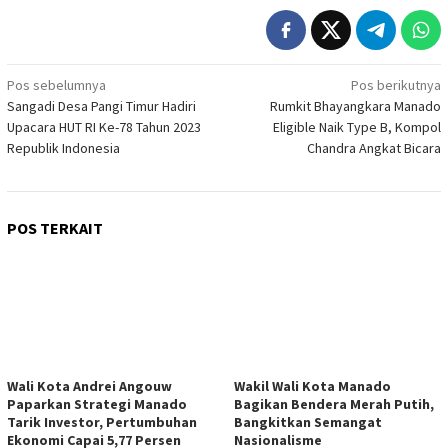
Navigasi
Pos sebelumnya
Pos berikutnya
Sangadi Desa Pangi Timur Hadiri
Rumkit Bhayangkara Manado
pos
Upacara HUT RI Ke-78 Tahun 2023
Eligible Naik Type B, Kompol
Republik Indonesia
Chandra Angkat Bicara
POS TERKAIT
Wali Kota Andrei Angouw
Wakil Wali Kota Manado
Paparkan Strategi Manado
Bagikan Bendera Merah Putih,
Tarik Investor, Pertumbuhan
Bangkitkan Semangat
Ekonomi Capai 5,77 Persen
Nasionalisme