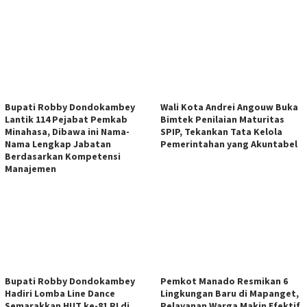
Bupati Robby Dondokambey
Wali Kota Andrei Angouw Buka
Lantik 114 Pejabat Pemkab
Bimtek Penilaian Maturitas
Minahasa, Dibawa ini Nama-
SPIP, Tekankan Tata Kelola
Nama Lengkap Jabatan
Pemerintahan yang Akuntabel
Berdasarkan Kompetensi
Manajemen
Bupati Robby Dondokambey
Pemkot Manado Resmikan 6
Hadiri Lomba Line Dance
Lingkungan Baru di Mapanget,
Semarakkan HUT ke-81 RI di
Pelayanan Warga Makin Efektif