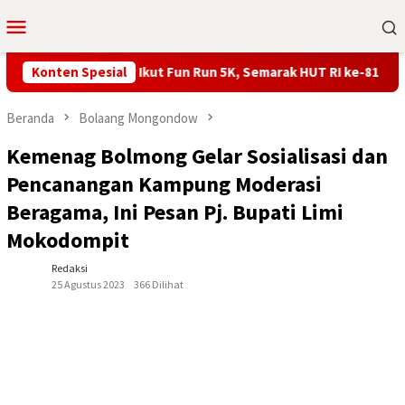
Loncat
Menu
ke
Mobile
konten
Franky Wongkar Ikut Fun Run 5K, Semarak HUT RI ke-81 di Minsel
Konten Spesial
Beranda
Bolaang Mongondow
Kemenag Bolmong Gelar Sosialisasi dan
Pencanangan Kampung Moderasi
Beragama, Ini Pesan Pj. Bupati Limi
Mokodompit
Redaksi
25 Agustus 2023
366 Dilihat