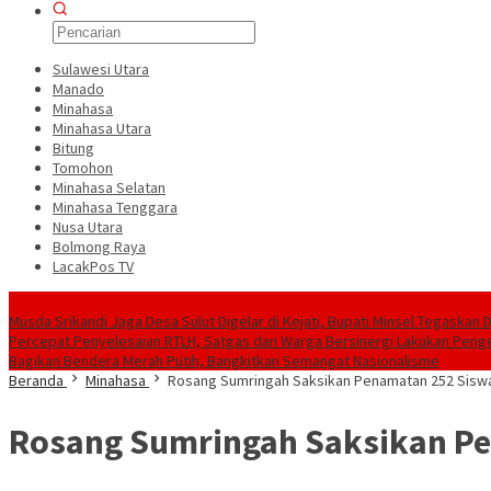
Sulawesi Utara
Manado
Minahasa
Minahasa Utara
Bitung
Tomohon
Minahasa Selatan
Minahasa Tenggara
Nusa Utara
Bolmong Raya
LacakPos TV
Konten Spesial
Musda Srikandi Jaga Desa Sulut Digelar di Kejati, Bupati Minsel Tegaskan
Percepat Penyelesaian RTLH, Satgas dan Warga Bersinergi Lakukan Peng
Bagikan Bendera Merah Putih, Bangkitkan Semangat Nasionalisme
Beranda
Minahasa
Rosang Sumringah Saksikan Penamatan 252 Siswa
Rosang Sumringah Saksikan Pe