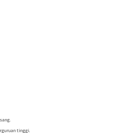
osang.
guruan tinggi.