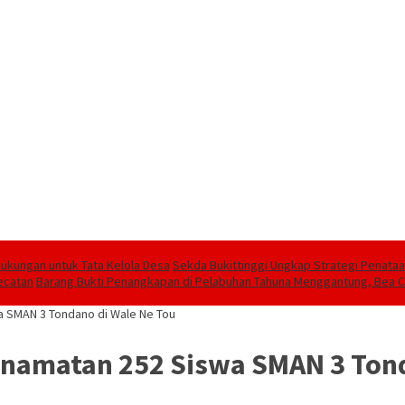
 Dukungan untuk Tata Kelola Desa
Sekda Bukittinggi Ungkap Strategi Penat
ecatan
Barang Bukti Penangkapan di Pelabuhan Tahuna Menggantung, Bea C
 SMAN 3 Tondano di Wale Ne Tou
namatan 252 Siswa SMAN 3 Tond