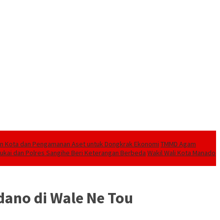
aan Kota dan Pengamanan Aset untuk Dongkrak Ekonomi
TMMD Agam
ukai dan Polres Sangihe Beri Keterangan Berbeda
Wakil Wali Kota Manado
ano di Wale Ne Tou