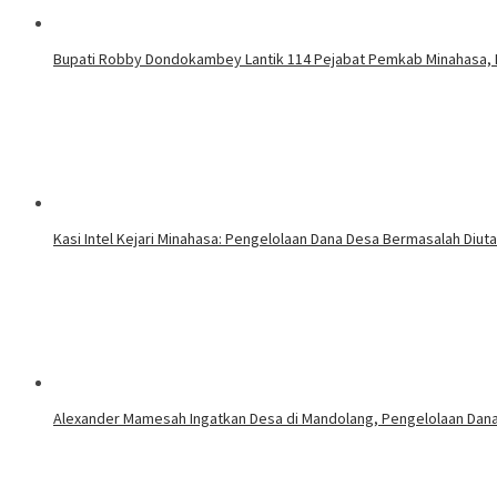
Bupati Robby Dondokambey Lantik 114 Pejabat Pemkab Minahasa,
Kasi Intel Kejari Minahasa: Pengelolaan Dana Desa Bermasalah Diut
Alexander Mamesah Ingatkan Desa di Mandolang, Pengelolaan Dana