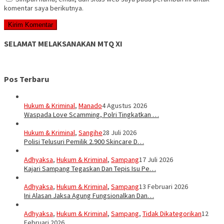
komentar saya berikutnya.
SELAMAT MELAKSANAKAN MTQ XI
Pos Terbaru
Hukum & Kriminal
,
Manado
4 Agustus 2026
Waspada Love Scamming, Polri Tingkatkan …
Hukum & Kriminal
,
Sangihe
28 Juli 2026
Polisi Telusuri Pemilik 2.900 Skincare D…
Adhyaksa
,
Hukum & Kriminal
,
Sampang
17 Juli 2026
Kajari Sampang Tegaskan Dan Tepis Isu Pe…
Adhyaksa
,
Hukum & Kriminal
,
Sampang
13 Februari 2026
Ini Alasan Jaksa Agung Fungsionalkan Dan…
Adhyaksa
,
Hukum & Kriminal
,
Sampang
,
Tidak Dikategorikan
12
Februari 2026