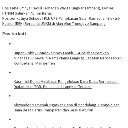
Pos sebelumnya
Peduli Terhadap Warga Lingkar Tambang, Owner
PTNHM Salurkan 40 Ton Beras
Pos berikutnya
Sukses ! PLN UP3 Pamekasan Gelar Ramadhan Elektrik
Kuliner (REK) Bersama UMKM di Alun-Alun Trunojoyo Sampang
Pos terkait
Bupati Robby Dondokambey Lantik 114 Pejabat Pemkab
Minahasa, Dibawa ini Nama-Nama Lengkap Jabatan Berdasarkan
Kompetensi Manajemen
Kasi Intel Kejari Minahasa: Pengelolaan Dana Desa Bermasalah
Diutamakan TGR, Pidana Jadi Langkah Terakhir
Alexander Mamesah Ingatkan Desa di Mandolang, Pengelolaan
Dana Desa Harus Transparan dan Sesuai Aturan