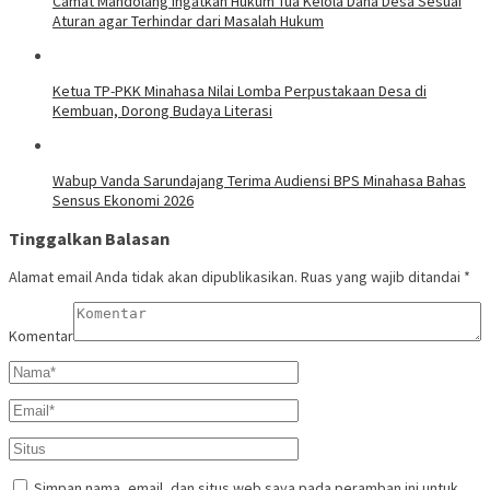
Camat Mandolang Ingatkan Hukum Tua Kelola Dana Desa Sesuai
Aturan agar Terhindar dari Masalah Hukum
Ketua TP-PKK Minahasa Nilai Lomba Perpustakaan Desa di
Kembuan, Dorong Budaya Literasi
Wabup Vanda Sarundajang Terima Audiensi BPS Minahasa Bahas
Sensus Ekonomi 2026
Tinggalkan Balasan
Alamat email Anda tidak akan dipublikasikan.
Ruas yang wajib ditandai
*
Komentar
Simpan nama, email, dan situs web saya pada peramban ini untuk