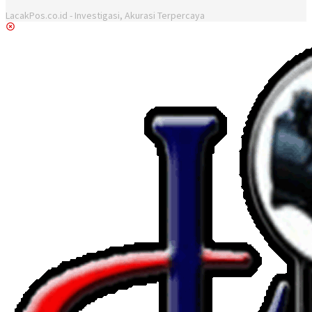
LacakPos.co.id - Investigasi, Akurasi Terpercaya