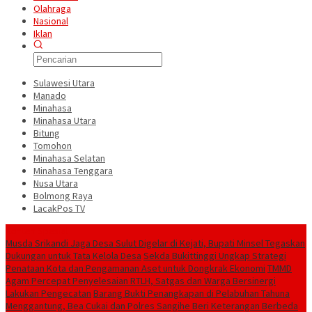
Olahraga
Nasional
Iklan
Sulawesi Utara
Manado
Minahasa
Minahasa Utara
Bitung
Tomohon
Minahasa Selatan
Minahasa Tenggara
Nusa Utara
Bolmong Raya
LacakPos TV
Konten Spesial
Musda Srikandi Jaga Desa Sulut Digelar di Kejati, Bupati Minsel Tegaskan
Dukungan untuk Tata Kelola Desa
Sekda Bukittinggi Ungkap Strategi
Penataan Kota dan Pengamanan Aset untuk Dongkrak Ekonomi
TMMD
Agam Percepat Penyelesaian RTLH, Satgas dan Warga Bersinergi
Lakukan Pengecatan
Barang Bukti Penangkapan di Pelabuhan Tahuna
Menggantung, Bea Cukai dan Polres Sangihe Beri Keterangan Berbeda