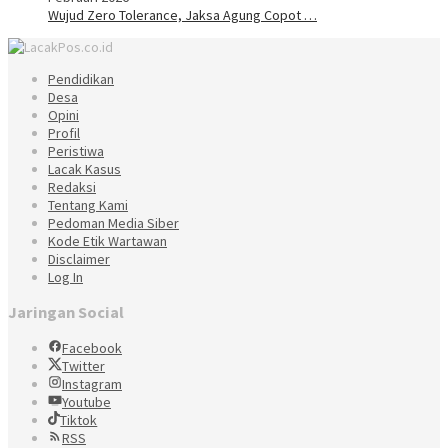
Wujud Zero Tolerance, Jaksa Agung Copot …
Pendidikan
Desa
Opini
Profil
Peristiwa
Lacak Kasus
Redaksi
Tentang Kami
Pedoman Media Siber
Kode Etik Wartawan
Disclaimer
Log In
Jaringan Social
Facebook
Twitter
Instagram
Youtube
Tiktok
RSS