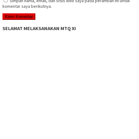
Simpan nama, email, dan situs web saya pada peramban ini untuk
komentar saya berikutnya.
SELAMAT MELAKSANAKAN MTQ XI