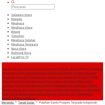
Sulawesi Utara
Manado
Minahasa
Minahasa Utara
Bitung
Tomohon
Minahasa Selatan
Minahasa Tenggara
Nusa Utara
Bolmong Raya
LacakPos TV
Konten Spesial
Musda Srikandi Jaga Desa Sulut Digelar di Kejati, Bupati Minsel Tegaskan
Dukungan untuk Tata Kelola Desa
Sekda Bukittinggi Ungkap Strategi
Penataan Kota dan Pengamanan Aset untuk Dongkrak Ekonomi
TMMD
Agam Percepat Penyelesaian RTLH, Satgas dan Warga Bersinergi
Lakukan Pengecatan
Barang Bukti Penangkapan di Pelabuhan Tahuna
Menggantung, Bea Cukai dan Polres Sangihe Beri Keterangan Berbeda
Wakil Wali Kota Manado Bagikan Bendera Merah Putih, Bangkitkan
Semangat Nasionalisme
Beranda
Tanah Datar
Puluhan Santri Ponpes Terpadu Istiqomah