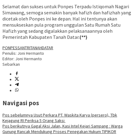
Selamat dan sukses untuk Ponpes Terpadu Istiqomah Nagari
Simawang, semoga semakin banyak hafizh dan hafizhah yang
dicetak oleh Ponpes ini ke depan. Hal ini tentunya akan
mensukseskan pula program unggulan Satu Rumah Satu
Hafizh yang sedang digalakkan pelaksanaannya oleh
Pemerintah Kabupaten Tanah Datar.
(**)
PONPES
SANTRI
TANAHDATAR
Penulis: Joni Hermanto
Editor: Joni Hermanto
Sebarkan
Navigasi pos
Pos sebelumnya
Usut Perkara PT. Waskita Karya (persero), Tbk
Kejagung RI Periksa 5 Orang Saksi
Pos berikutnya
Gagal Aksi Jalan, Kasi Intel Kejari Sampang : Warga
Gunung Rancak Mendukung Proses Penegakan Hukum TIPIKOR