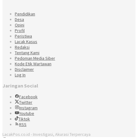
Pendidikan
Desa
Opini
Profil
Peristiwa
Lacak Kasus
Redaksi
Tentang Kami
Pedoman Media Siber
Kode Etik Wartawan
Disclaimer
Log In
Jaringan Social
Facebook
Twitter
Instagram
Youtube
Tiktok
RSS
LacakPos.co.id - Investigasi, Akurasi Terpercaya