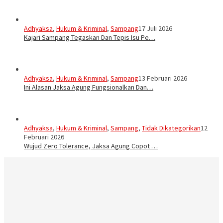
Adhyaksa
,
Hukum & Kriminal
,
Sampang
17 Juli 2026
Kajari Sampang Tegaskan Dan Tepis Isu Pe…
Adhyaksa
,
Hukum & Kriminal
,
Sampang
13 Februari 2026
Ini Alasan Jaksa Agung Fungsionalkan Dan…
Adhyaksa
,
Hukum & Kriminal
,
Sampang
,
Tidak Dikategorikan
12
Februari 2026
Wujud Zero Tolerance, Jaksa Agung Copot …