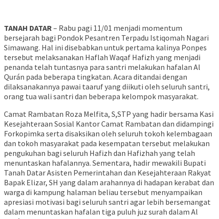
TANAH DATAR
– Rabu pagi 11/01 menjadi momentum
bersejarah bagi Pondok Pesantren Terpadu Istiqomah Nagari
Simawang. Hal ini disebabkan untuk pertama kalinya Ponpes
tersebut melaksanakan Haflah Waqaf Hafizh yang menjadi
penanda telah tuntasnya para santri melakukan hafalan Al
Qurán pada beberapa tingkatan. Acara ditandai dengan
dilaksanakannya pawai taaruf yang diikuti oleh seluruh santri,
orang tua wali santri dan beberapa kelompok masyarakat.
Camat Rambatan Roza Melfita, S,STP yang hadir bersama Kasi
Kesejahteraan Sosial Kantor Camat Rambatan dan didampingi
Forkopimka serta disaksikan oleh seluruh tokoh kelembagaan
dan tokoh masyarakat pada kesempatan tersebut melakukan
pengukuhan bagi seluruh Hafizh dan Hafizhah yang telah
menuntaskan hafalannya. Sementara, hadir mewakili Bupati
Tanah Datar Asisten Pemerintahan dan Kesejahteraan Rakyat
Bapak Elizar, SH yang dalam arahannya di hadapan kerabat dan
warga di kampung halaman beliau tersebut menyampaikan
apresiasi motivasi bagi seluruh santri agar lebih bersemangat
dalam menuntaskan hafalan tiga puluh juz surah dalam Al