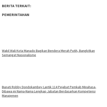
BERITA TERKAIT:
PEMERINTAHAN
Wakil Wali Kota Manado Bagikan Bendera Merah Putih, Bangkitkan
Semangat Nasionalisme
Bupati Robby Dondokambey Lantik 114 Pejabat Pemkab Minahasa,
Dibawa ini Nama-Nama Lengkap Jabatan Berdasarkan Kompetensi
Manajemen