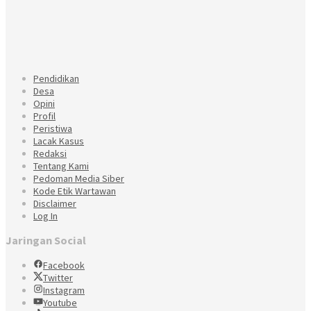
Pendidikan
Desa
Opini
Profil
Peristiwa
Lacak Kasus
Redaksi
Tentang Kami
Pedoman Media Siber
Kode Etik Wartawan
Disclaimer
Log In
Jaringan Social
Facebook
Twitter
Instagram
Youtube