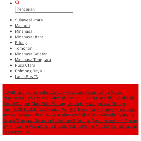
Sulawesi Utara
Manado
Minahasa
Minahasa Utara
Bitung
Tomohon
Minahasa Selatan
Minahasa Tenggara
Nusa Utara
Bolmong Raya
LacakPos TV
Konten Spesial
LKAAM Tanah Datar Gelar Lomba Pidato Alua Pasambahan, Wujud
Regenerasi Pewaris Adat Minangkabau
Tak Hanya Pendidikan, Sekolah
Rakyat Tanjung Alam Buka Peluang Usaha bagi Masyarakat
Menuju
Jamnas XII 2026, Bupati Franky Wongkar Pesankan Pramuka Minsel Jaga
Nama Daerah
Pastikan BIAS Berjalan Optimal, Wabup Minsel Kunjungi SD
Katolik Tompaso Baru dan St. Yohanis Ranoiapo
Pasca Kebakaran Gereja
GMIM Imanuel Kawangkoan Bawah, Wabup Minsel Ajak Warga Tingkatkan
Kewaspadaan