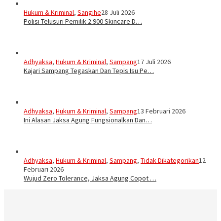
Hukum & Kriminal
,
Sangihe
28 Juli 2026
Polisi Telusuri Pemilik 2.900 Skincare D…
Adhyaksa
,
Hukum & Kriminal
,
Sampang
17 Juli 2026
Kajari Sampang Tegaskan Dan Tepis Isu Pe…
Adhyaksa
,
Hukum & Kriminal
,
Sampang
13 Februari 2026
Ini Alasan Jaksa Agung Fungsionalkan Dan…
Adhyaksa
,
Hukum & Kriminal
,
Sampang
,
Tidak Dikategorikan
12
Februari 2026
Wujud Zero Tolerance, Jaksa Agung Copot …