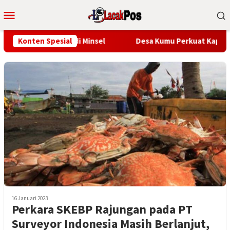
Loncat
Menu
ke
Mobile
konten
 HUT RI ke-81 di Minsel
Konten Spesial
Desa Kumu Perkuat Kapasitas Dig
16 Januari 2023
Perkara SKEBP Rajungan pada PT
Surveyor Indonesia Masih Berlanjut,