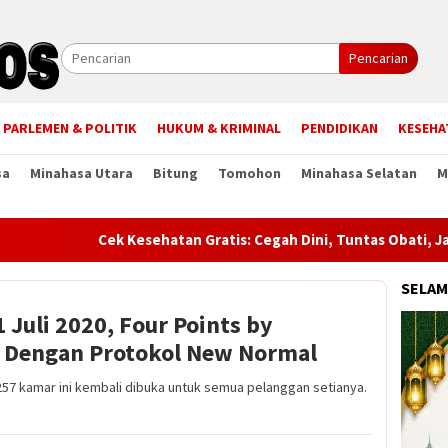
Pencarian
PARLEMEN & POLITIK
HUKUM & KRIMINAL
PENDIDIKAN
KESEHA
sa
Minahasa Utara
Bitung
Tomohon
Minahasa Selatan
M
Cek Kesehatan Gratis: Cegah Dini, Tuntas Obati, Jangan
SELAM
 Juli 2020, Four Points by
 Dengan Protokol New Normal
57 kamar ini kembali dibuka untuk semua pelanggan setianya.