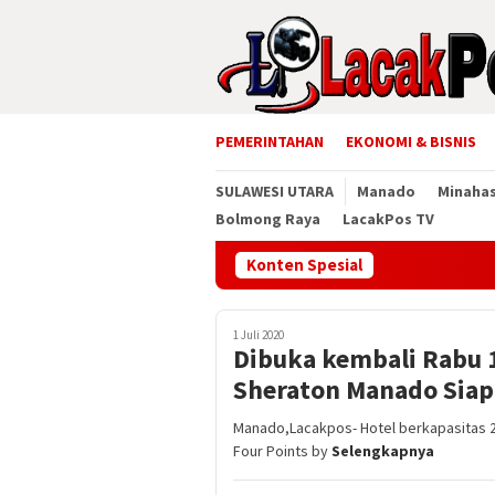
Loncat
ke
konten
PEMERINTAHAN
EKONOMI & BISNIS
SULAWESI UTARA
Manado
Minaha
Bolmong Raya
LacakPos TV
Konten Spesial
1 Juli 2020
Dibuka kembali Rabu 1
Sheraton Manado Siap
Manado,Lacakpos- Hotel berkapasitas 2
Four Points by
Selengkapnya