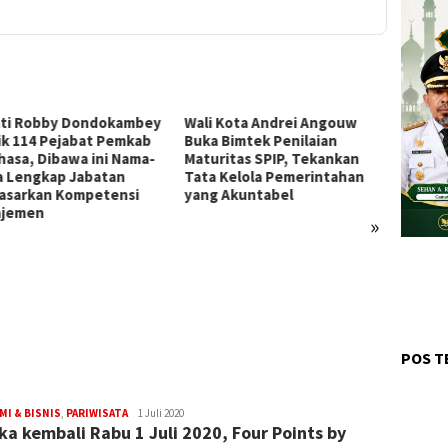
ti Robby Dondokambey
Wali Kota Andrei Angouw
ik 114 Pejabat Pemkab
Buka Bimtek Penilaian
hasa, Dibawa ini Nama-
Maturitas SPIP, Tekankan
 Lengkap Jabatan
Tata Kelola Pemerintahan
asarkan Kompetensi
yang Akuntabel
ajemen
»
Bupat
Hadiri
Semara
Tonda
POS T
I & BISNIS
,
PARIWISATA
Editor
1 Juli 2020
ka kembali Rabu 1 Juli 2020, Four Points by