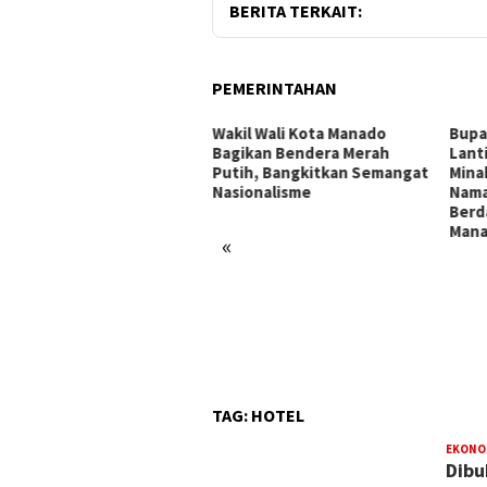
BERITA TERKAIT:
PEMERINTAHAN
i Kota Andrei Angouw
Wakil Wali Kota Manado
Bupa
arkan Strategi Manado
Bagikan Bendera Merah
Lant
ik Investor, Pertumbuhan
Putih, Bangkitkan Semangat
Mina
nomi Capai 5,77 Persen
Nasionalisme
Nama
Berd
Man
«
TAG:
HOTEL
EKONOM
Dibu