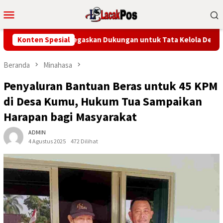
Loncat
Menu
ke
Mobile
konten
ti Minsel Tegaskan Dukungan untuk Tata Kelola Desa
Konten Spesial
Sekd
Beranda
Minahasa
Penyaluran Bantuan Beras untuk 45 KPM
di Desa Kumu, Hukum Tua Sampaikan
Harapan bagi Masyarakat
ADMIN
4 Agustus 2025
472 Dilihat