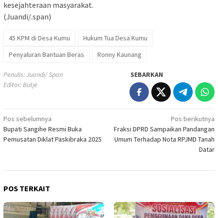
kesejahteraan masyarakat.
(Juandi/.span)
45 KPM di Desa Kumu
Hukum Tua Desa Kumu
Penyaluran Bantuan Beras
Ronny Kaunang
Penulis: Juandi/ Span
SEBARKAN
Editor: Butje
Navigasi
Pos sebelumnya
Pos berikutnya
Bupati Sangihe Resmi Buka
Fraksi DPRD Sampaikan Pandangan
pos
Pemusatan Diklat Paskibraka 2025
Umum Terhadap Nota RPJMD Tanah
Datar
POS TERKAIT