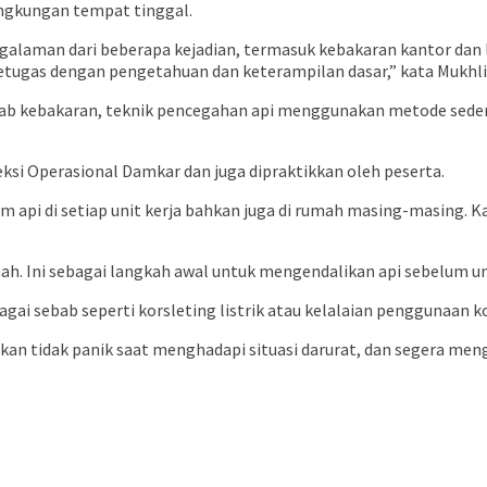
ingkungan tempat tinggal.
galaman dari beberapa kejadian, termasuk kebakaran kantor dan
i petugas dengan pengetahuan dan keterampilan dasar,” kata Mukhli
yebab kebakaran, teknik pencegahan api menggunakan metode sede
si Operasional Damkar dan juga dipraktikkan oleh peserta.
api di setiap unit kerja bahkan juga di rumah masing-masing. K
mah. Ini sebagai langkah awal untuk mengendalikan api sebelum uni
gai sebab seperti korsleting listrik atau kelalaian penggunaan 
n tidak panik saat menghadapi situasi darurat, dan segera mengh