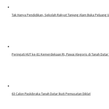
Tak Hanya Pendidikan, Sekolah Rakyat Tanjung Alam Buka Peluang 
Peringati HUT ke-81 Kemerdekaan RI, Pawai Alegoris di Tanah Datar
63 Calon Paskibraka Tanah Datar Ikuti Pemusatan Diklat