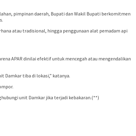
 lahan, pimpinan daerah, Bupati dan Wakil Bupati berkomitmen
s.
rhana atau tradisional, hingga penggunaan alat pemadam api
arena APAR dinilai efektif untuk mencegah atau mengendalikan
t Damkar tiba di lokasi,” katanya.
kompor.
ubungi unit Damkar jika terjadi kebakaran.(**)