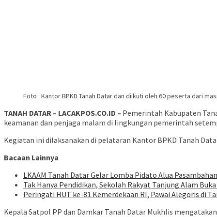
Foto : Kantor BPKD Tanah Datar dan diikuti oleh 60 peserta dari m
TANAH DATAR – LACAKPOS.CO.ID –
Pemerintah Kabupaten Tana
keamanan dan penjaga malam di lingkungan pemerintah setem
Kegiatan ini dilaksanakan di pelataran Kantor BPKD Tanah Datar
Bacaan Lainnya
LKAAM Tanah Datar Gelar Lomba Pidato Alua Pasambahan,
Tak Hanya Pendidikan, Sekolah Rakyat Tanjung Alam Buka
Peringati HUT ke-81 Kemerdekaan RI, Pawai Alegoris di Ta
Kepala Satpol PP dan Damkar Tanah Datar Mukhlis mengatakan