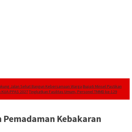
 Dukung Jalan Sehat Bangun Kebersamaan Warga
Bupati Minsel Pastikan
n KUA-PPAS 2027
Tingkatkan Fasilitas Umum, Personel TMMD ke-129
han Pemadaman Kebakaran