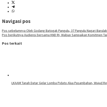
Navigasi pos
Pos sebelumnya
Olek Godang Batogak Pangulu, 37 Pangulu Nagari Barula
Pos berikutnya
Audiensi bersama KND RI, Wabup Sampaikan Komitmen Tana
Pos terkait
LKAAM Tanah Datar Gelar Lomba Pidato Alua Pasambahan, Wujud R