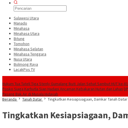
Sulawesi Utara
Manado
Minahasa
Minahasa Utara
Bitung
Tomohon
Minahasa Selatan
Minahasa Tenggara
Nusa Utara
Bolmong Raya
LacakPos TV
Konten Spesial
Hukum Tua Tateli Tiga Stenly Gumalang Ikuti Jalan Sehat Sambut HUT ke-
Posko Siaga Karhutla Siap Hadapi Ancaman Kebakaran Hutan dan Lahan
DP
Pasang Bak Air di Musala Hidayah
Beranda
Tanah Datar
Tingkatkan Kesiapsiagaan, Damkar Tanah Data
Tingkatkan Kesiapsiagaan, Da