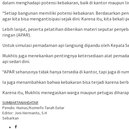
dalam menghadapi potensi kebakaran, baik di kantor maupun l
“Setiap bangunan memiliki potensi kebakaran. Berdasarkan pen
agar kita bisa mengantisipasi sejak dini. Karena itu, kita bekal
Lebih lanjut, peserta pelatihan diberikan materi seputar pen
ringan (APAR).
Untuk simulasi pemadaman api langsung dipandu oleh Kepala Sek
Mukhlis juga menekankan pentingnya ketersediaan alat pemadam 
api sedari dini.
“APAR seharusnya tidak hanya tersedia di kantor, tapi juga di ru
Ia juga menambahkan bahwa kebakaran bisa terjadi karena berba
Karena itu, Mukhlis menegaskan warga maupun petugas diharapka
SUMBAR
TANAHDATAR
Penulis: Humas/Kominfo Tanah Datar
Editor: Joni Hermanto, S.H
Sebarkan