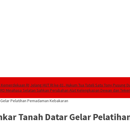
81 Kemerdekaan RI
Jelang HUT RI ke-81, Hukum Tua Tateli Satu Tony Pusung
RD Minahasa Selatan Sahkan Perubahan Alat Kelengkapan Dewan dan Teke
r Gelar Pelatihan Pemadaman Kebakaran
mkar Tanah Datar Gelar Pelati