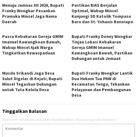
Menuju Jamnas XII 2026, Bupati
Pastikan BIAS Berjalan
Franky Wongkar Pesankan
Optimal, Wabup Minsel
Pramuka Minsel Jaga Nama
Kunjungi SD Katolik Tompaso
Daerah
Baru dan St. Yohanis Ranoiapo
Pasca Kebakaran Gereja GMIM
Bupati Franky Donny Wongkar
Imanuel Kawangkoan Bawah,
Tinjau Lokasi Kebakaran
Wabup Minsel Ajak Warga
Gereja GMIM Imanuel
Tingkatkan Kewaspadaan
Kawangkoan Bawah, Pastikan
Dukungan untuk Jemaat
Musda Srikandi Jaga Desa
Bupati Franky Wongkar Lantik
Sulut Digelar di Kejati, Bupati
Dua Hukum Tua PAW di
Minsel Tegaskan Dukungan
Kecamatan Tenga, Tekankan
untuk Tata Kelola Desa
Pelayanan dan Pembangunan
Desa
Tinggalkan Balasan
Alamat email Anda tidak akan dipublikasikan.
Ruas yang wajib ditandai
*