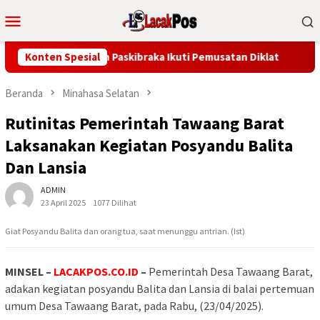
Loncat
Menu
ke
Mobile
konten
ri Lepas 30 Calon Paskibraka Ikuti Pemusatan Diklat
Konten Spesial
Kas
Beranda
Minahasa Selatan
Rutinitas Pemerintah Tawaang Barat
Laksanakan Kegiatan Posyandu Balita
Dan Lansia
ADMIN
23 April 2025
1077 Dilihat
Giat Posyandu Balita dan orang tua, saat menunggu antrian. (Ist)
MINSEL –
LACAKPOS.CO.ID
–
Pemerintah Desa Tawaang Barat,
adakan kegiatan posyandu Balita dan Lansia di balai pertemuan
umum Desa Tawaang Barat, pada Rabu, (23/04/2025).