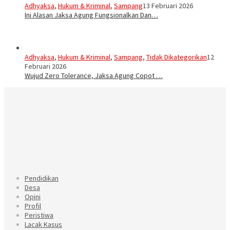
Adhyaksa
,
Hukum & Kriminal
,
Sampang
13 Februari 2026
Ini Alasan Jaksa Agung Fungsionalkan Dan…
Adhyaksa
,
Hukum & Kriminal
,
Sampang
,
Tidak Dikategorikan
12
Februari 2026
Wujud Zero Tolerance, Jaksa Agung Copot …
Pendidikan
Desa
Opini
Profil
Peristiwa
Lacak Kasus