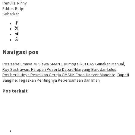
Penulis: Rinny
Editor: Butje
Sebarkan
Navigasi pos
Pos sebelumnya
78 Siswa SMAN 1 Dumoga Ikut UAS Gunakan Manual,
Roy Sastrawan: Harapan Peserta Dapat Nilai yang Baik dan Lulus
Pos berikutnya
Resmikan Gereja GMAHK Eben-Haezer Manente, Bupati
Sangihe: Tegaskan Pentingnya Kebersamaan dan Iman
Pos terkait