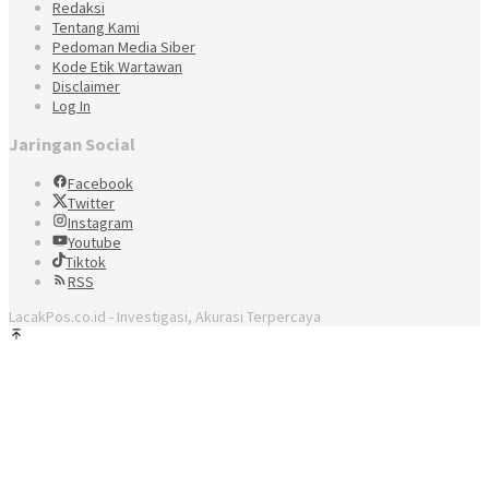
Redaksi
Tentang Kami
Pedoman Media Siber
Kode Etik Wartawan
Disclaimer
Log In
Jaringan Social
Facebook
Twitter
Instagram
Youtube
Tiktok
RSS
LacakPos.co.id - Investigasi, Akurasi Terpercaya