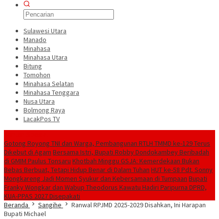
Sulawesi Utara
Manado
Minahasa
Minahasa Utara
Bitung
Tomohon
Minahasa Selatan
Minahasa Tenggara
Nusa Utara
Bolmong Raya
LacakPos TV
Konten Spesial
Gotong Royong TNI dan Warga, Pembangunan RTLH TMMD ke-129 Terus
Dikebut di Agam
Bersama Istri, Bupati Robby Dondokambey Beribadah
di GMIM Paulus Tonsaru
Khotbah Minggu GSJA: Kemerdekaan Bukan
Bebas Berbuat, Tetapi Hidup Benar di Dalam Tuhan
HUT ke-58 Pdt. Sonny
Mongkareng Jadi Momen Syukur dan Kebersamaan di Tumpaan
Bupati
Franky Wongkar dan Wabup Theodorus Kawatu Hadiri Paripurna DPRD,
KUA-PPAS 2027 Disepakati
Beranda
Sangihe
Ranwal RPJMD 2025-2029 Disahkan, Ini Harapan
Bupati Michael