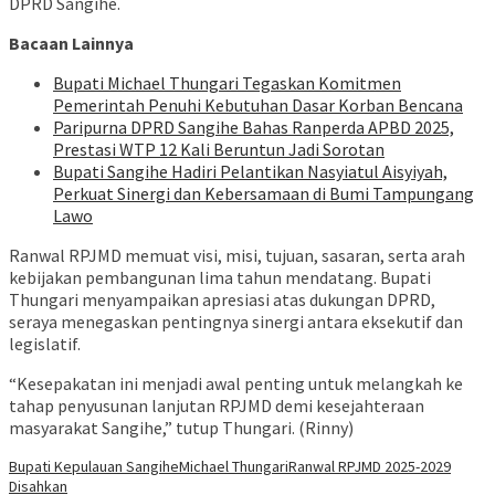
DPRD Sangihe.
Bacaan Lainnya
Bupati Michael Thungari Tegaskan Komitmen
Pemerintah Penuhi Kebutuhan Dasar Korban Bencana
Paripurna DPRD Sangihe Bahas Ranperda APBD 2025,
Prestasi WTP 12 Kali Beruntun Jadi Sorotan
‎Bupati Sangihe Hadiri Pelantikan Nasyiatul Aisyiyah,
Perkuat Sinergi dan Kebersamaan di Bumi Tampungang
Lawo
Ranwal RPJMD memuat visi, misi, tujuan, sasaran, serta arah
kebijakan pembangunan lima tahun mendatang. Bupati
Thungari menyampaikan apresiasi atas dukungan DPRD,
seraya menegaskan pentingnya sinergi antara eksekutif dan
legislatif.
“Kesepakatan ini menjadi awal penting untuk melangkah ke
tahap penyusunan lanjutan RPJMD demi kesejahteraan
masyarakat Sangihe,” tutup Thungari. (Rinny)
Bupati Kepulauan Sangihe
Michael Thungari
Ranwal RPJMD 2025-2029
Disahkan