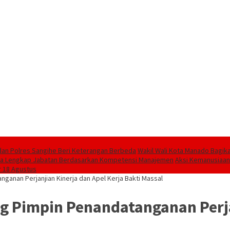
dan Polres Sangihe Beri Keterangan Berbeda
Wakil Wali Kota Manado Bagik
ma Lengkap Jabatan Berdasarkan Kompetensi Manajemen
‎Aksi Kemanusiaan
r 18 Agustus
ganan Perjanjian Kinerja dan Apel Kerja Bakti Massal
g Pimpin Penandatanganan Perjan