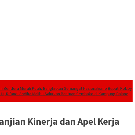
an Bendera Merah Putih, Bangkitkan Semangat Nasionalisme
Bupati Robby
 Hj. Rifandi Andika Malibu Salurkan Bantuan Sembako di Kampung Balane
jian Kinerja dan Apel Kerja