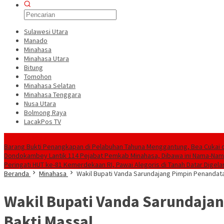
Sulawesi Utara
Manado
Minahasa
Minahasa Utara
Bitung
Tomohon
Minahasa Selatan
Minahasa Tenggara
Nusa Utara
Bolmong Raya
LacakPos TV
Konten Spesial
Barang Bukti Penangkapan di Pelabuhan Tahuna Menggantung, Bea Cukai 
Dondokambey Lantik 114 Pejabat Pemkab Minahasa, Dibawa ini Nama-Na
Peringati HUT ke-81 Kemerdekaan RI, Pawai Alegoris di Tanah Datar Digela
Beranda
Minahasa
Wakil Bupati Vanda Sarundajang Pimpin Penandatan
Wakil Bupati Vanda Sarundajan
Bakti Massal