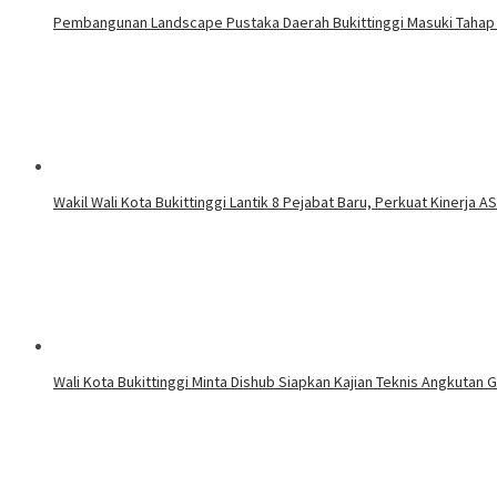
Pembangunan Landscape Pustaka Daerah Bukittinggi Masuki Tahap 
Wakil Wali Kota Bukittinggi Lantik 8 Pejabat Baru, Perkuat Kinerja A
Wali Kota Bukittinggi Minta Dishub Siapkan Kajian Teknis Angkutan G