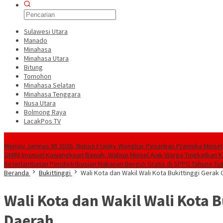
Sulawesi Utara
Manado
Minahasa
Minahasa Utara
Bitung
Tomohon
Minahasa Selatan
Minahasa Tenggara
Nusa Utara
Bolmong Raya
LacakPos TV
Konten Spesial
Menuju Jamnas XII 2026, Bupati Franky Wongkar Pesankan Pramuka Minse
GMIM Imanuel Kawangkoan Bawah, Wabup Minsel Ajak Warga Tingkatkan
‎Keterlambatan Pendistribusian Makanan Bergizi Gratis di SPPG Tahuna Tu
Beranda
Bukittinggi
Wali Kota dan Wakil Wali Kota Bukittinggi Gera
Wali Kota dan Wakil Wali Kota 
Daerah