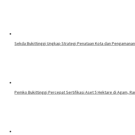
Sekda Bukittinggi Ungkap Strategi Penataan Kota dan Pengamana
Pemko Bukittinggi Percepat Sertifikasi Aset 5 Hektare di Agam, Ra