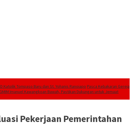
SD Katolik Tompaso Baru dan St. Yohanis Ranoiapo
Pasca Kebakaran Gereja
a GMIM Imanuel Kawangkoan Bawah, Pastikan Dukungan untuk Jemaat
aluasi Pekerjaan Pemerintahan