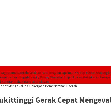
l Jaga Nama Daerah
Pastikan BIAS Berjalan Optimal, Wabup Minsel Kunjungi 
 Kewaspadaan
Bupati Franky Donny Wongkar Tinjau Lokasi Kebakaran Gerej
ai Sorotan Bahan Baku Jadi Alasan
k Cepat Mengevaluasi Pekerjaan Pemerintahan Daerah
Bukittinggi Gerak Cepat Mengev