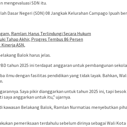
n mengevaluasi SDN itu.
kolah Dasar Negeri (SDN) 08 Jangkak Kelurahan Campago Ipuah be
 Agam, Ramlan: Harus Terlindungi Secara Hukum
ki Tahap Akhir, Progres Tembus 86 Persen
 Kinerja ASN,
Belakang Balok harus jelas.
BD tahun 2025 ini terdapat anggaran untuk pembangunan sekola
a ilmu dengan fasilitas pendidikan yang tidak layak. Bahkan, Wa
n.
arannya. Saya pikir dianggarkan untuk tahun 2025 ini, tapi besok
i saya anggarkan untuk itu,” ujarnya.
ota di kawasan Belakang Balok, Ramlan Nurmatias menyebutkan pih
akukan pemeriksaan terdahulu sebelum dirinya sebagai Wali Kota