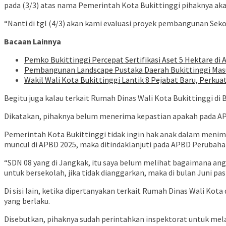
pada (3/3) atas nama Pemerintah Kota Bukittinggi pihaknya aka
“Nanti di tgl (4/3) akan kami evaluasi proyek pembangunan Se
Bacaan Lainnya
Pemko Bukittinggi Percepat Sertifikasi Aset 5 Hektare di
Pembangunan Landscape Pustaka Daerah Bukittinggi Masu
Wakil Wali Kota Bukittinggi Lantik 8 Pejabat Baru, Perkuat
Begitu juga kalau terkait Rumah Dinas Wali Kota Bukittinggi di 
Dikatakan, pihaknya belum menerima kepastian apakah pada AP
Pemerintah Kota Bukittinggi tidak ingin hak anak dalam menimb
muncul di APBD 2025, maka ditindaklanjuti pada APBD Perubaha
“SDN 08 yang di Jangkak, itu saya belum melihat bagaimana angg
untuk bersekolah, jika tidak dianggarkan, maka di bulan Juni past
Di sisi lain, ketika dipertanyakan terkait Rumah Dinas Wali K
yang berlaku.
Disebutkan, pihaknya sudah perintahkan inspektorat untuk mel