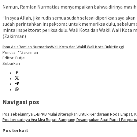
Namun, Ramlan Nurmatias menyampaikan bahwa dirinya masih n
“In syaa Allah, jika rudis semua sudah selesai diperiksa saya aka
sudah perintahkan inspektorat untuk memeriksa dulu, sebelum sa
minta inspektorat periksa dulu. Wali Kota dan Wakil Wali Kota 
(Zakirman)
Ibnu Asis
Ramlan Nurmatias
Wali Kota dan Wakil Wali Kota Bukittinggi
Penulis: **Zakirman
Editor: Butje
Sebarkan
Navigasi pos
Pos sebelumnya
E-BPKB Mulai Diterapkan untuk Kendaraan Roda Empat, K
Pos berikutnya
Visi Misi Bupati Sampang Disampaikan Saat Rapat Paripurn
Pos terkait