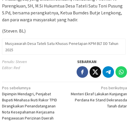
Parengkuan, SH, M.Si Hukumtua Desa Tateli Satu Toni Pusung
S.Pd, bersama perangkatnya, Ketua Bumdes Butje Lengkong,
dan para warga masyarakat yang hadir.
(Steven. BL)
Musyawarah Desa Tateli Satu Khusus Penetapan KPM BLT DD Tahun
2025
Penulis: Steven
SEBARKAN
Editor: Red
Navigasi
Pos sebelumnya
Pos berikutnya
Dipimpin Mendagri, Penjabat
Menteri Ekraf Lakukan Kunjungan
pos
Bupati Minahasa Ikuti Rakor TPID
Perdana Ke Stand Dekranasda
Dirangkaikan Penandatanganan
Tanah datar
Nota Kesepahaman Kerjasama
Pengawasan Perizinan Daerah