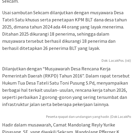
Sekcam.
Usai sambutan Sekcam dilanjutkan dengan musyawara Desa
Tateli Satu khusus serta penetapan KPM BLT dana desa tahun
2025, dimana tahun 2024 ada 44 orang yang layak menerima.
Ditahan 2025 dikurangi 18 penerima, sehingga dalam
musyawara tersebut berhasil dikurangi 18 penerima dan
berhasil ditetapkan 26 penerima BLT yang layak.
Dok: LacakPos. (ist)
Dilanjutkan dengan “Musyawarah Desa Rencana Kerja
Pemerintah Daerah (RKPD) Tahun 2016”. Dalam rapat tersebut
Hukum Tua Desa Tateli Satu Toni Pusung S.Pd, menyampaikan
berbagai hal terkait usulan- usulan, rencana kerja tahun 2026,
seperti perbaikan 2 gorong-goron yang sering tersumbat dan
infrastruktur jalan serta beberapa pekerjaan lainnya.
Peserta rpapat dan undangan yang hadir. (Dok LacakPo
Hadir dalam musawarah, Camat Mandolang Reyly Yurike
Pinasang, SE, yang diwakili Sekcam, Mandolang Pfferner K.