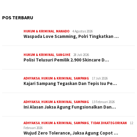
POS TERBARU
HUKUM & KRIMINAL
,
MANADO
4 Agustus 2026
Waspada Love Scamming, Polri Tingkatkan …
HUKUM & KRIMINAL
,
SANGIHE
28 Juli 2026
Polisi Telusuri Pemilik 2.900 Skincare D…
ADHYAKSA
,
HUKUM & KRIMINAL
,
SAMPANG
17 Juli 2026
Kajari Sampang Tegaskan Dan Tepis Isu Pe…
ADHYAKSA
,
HUKUM & KRIMINAL
,
SAMPANG
13 Februari 2026
Ini Alasan Jaksa Agung Fungsionalkan Dan…
ADHYAKSA
,
HUKUM & KRIMINAL
,
SAMPANG
,
TIDAK DIKATEGORIKAN
12
Februari 2026
Wujud Zero Tolerance, Jaksa Agung Copot …