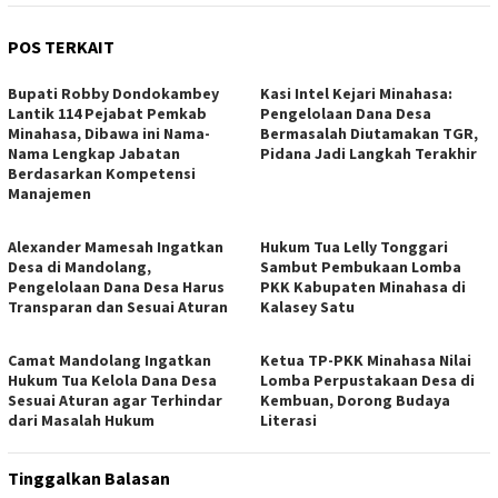
POS TERKAIT
Bupati Robby Dondokambey
Kasi Intel Kejari Minahasa:
Lantik 114 Pejabat Pemkab
Pengelolaan Dana Desa
Minahasa, Dibawa ini Nama-
Bermasalah Diutamakan TGR,
Nama Lengkap Jabatan
Pidana Jadi Langkah Terakhir
Berdasarkan Kompetensi
Manajemen
Alexander Mamesah Ingatkan
Hukum Tua Lelly Tonggari
Desa di Mandolang,
Sambut Pembukaan Lomba
Pengelolaan Dana Desa Harus
PKK Kabupaten Minahasa di
Transparan dan Sesuai Aturan
Kalasey Satu
Camat Mandolang Ingatkan
Ketua TP-PKK Minahasa Nilai
Hukum Tua Kelola Dana Desa
Lomba Perpustakaan Desa di
Sesuai Aturan agar Terhindar
Kembuan, Dorong Budaya
dari Masalah Hukum
Literasi
Tinggalkan Balasan