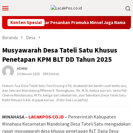
Loncat
Menu
ke
Mobile
konten
Bupati Franky Wongkar Pesankan Pramuka Minsel Jaga Nama Daera
Konten Spesial
Beranda
Desa
Musyawarah Desa Tateli Satu Khusus
Penetapan KPM BLT DD Tahun 2025
ADMIN
5 Februari 2025
999 Dilihat
Hukum Tua Desa Tateli Satu Toni Pusung S.Pd, disebelah kiri berdiri saat berbicara,
dan Sekcam Mandolang Pfferner K. Parengkuan, SH, M.Si, kedua dari kiri. Serta Pdt.
Chervie Rondonuwu, M.Th, ketiga dari sebelah kiri, dan Sekretaris Desa Tateli Satu
Nafiri Patuwo S.Kel. di pojok kanan.. (Foto: Dok LacakPos)
MINAHASA –
LACAKPOS.CO.ID
–
Pemerintah Kabupaten
Minahasa Kecamatan Mandolang Desa Tateli Satu mengadakan
rapat musyawarah desa khusus penetapan BLT Dana Desa