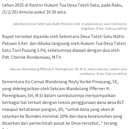
tahun 2025 di Kantor Hukum Tua Desa Tateli Satu, pada Rabu,
(5/2/25) dimulai pukul 10.30 wita.
Sekretaris Desa Tateli Satu Nafiri Patuwo S.Kel. di pojok kanan saat memandu
kegiatan. (Foto : Dok LacakPos)
Rapat tersebut dipandu oleh Sekretaris Desa Tateli Satu Nafiri
Patuwo S.Kel. dan dibuka langsung oleh Hukum Tua Desa Tateli
Satu Toni Pusung S.Pd, sebelumnya diawali dengan doa oleh
Pdt. Chervie Rondonuwu, M.Th
Sekcam Mandolang Pfferner K. Parengkuan, SH, M.Si, kedua dari kiri, berdiri saat
sambutan. (Foto: Dok LacakPos)
Sementara itu Camat Mandolang Reyly Yurike Pinasang, SE,
yang didelegasikan oleh Sekcam Mandolang Pfferner K.
Parengkuan, SH, M.Si dalam sambutannya menyampaikan
berbagai hal terkait dengan teknis penggunaan dana desa BLT
maupun ketahanan pangan, dll, “untuk dana yang akan di
salurkan ke Bumdes minimal 20% dari dana keseluruhan yang
dicairkan dari pemerintah pusat ke Desa tersebut, ” terang