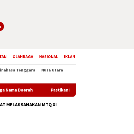
n
TAN
OLAHRAGA
NASIONAL
IKLAN
inahasa Tenggara
Nusa Utara
h
Pastikan BIAS Berjalan Optimal, Wabup Minsel Kunjungi
AT MELAKSANAKAN MTQ XI