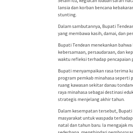
Selain itu, kegiatan ibadah safari n
lansia dan korban bencana kebakara
stunting.
Dalam sambutannya, Bupati Tendea
yang membawa kasih, damai, dan pe
Bupati Tendean menekankan bahwa
kebersamaan, persaudaraan, dan kepe
waktu refleksi terhadap pencapaian
Bupati menyampaikan rasa terima k
program pemkab minahasa seperti p
ruang kawasan sekitar danau tondan
raya minahasa sebagai destinasi edu
strategis menjelang akhir tahun.
Dalam kesempatan tersebut, Bupati
masyarakat untuk waspada terhadap
natal dan tahun baru. Ia mengajak 
sederhana, menghindari pemborosan