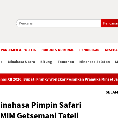
Pencaria
PARLEMEN & POLITIK
HUKUM & KRIMINAL
PENDIDIKAN
KESEHA
sa
Minahasa Utara
Bitung
Tomohon
Minahasa Selatan
M
upati Franky Wongkar Pesankan Pramuka Minsel Jaga Nama Daera
SELAM
inahasa Pimpin Safari
GMIM Getsemani Tateli