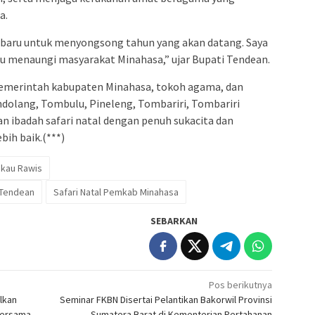
a.
t baru untuk menyongsong tahun yang akan datang. Saya
lu menaungi masyarakat Minahasa,” ujar Bupati Tendean.
an pemerintah kabupaten Minahasa, tokoh agama, dan
ndolang, Tombulu, Pineleng, Tombariri, Tombariri
 ibadah safari natal dengan penuh sukacita dan
bih baik.(***)
gkau Rawis
. Tendean
Safari Natal Pemkab Minahasa
SEBARKAN
Pos berikutnya
lkan
Seminar FKBN Disertai Pelantikan Bakorwil Provinsi
Bersama
Sumatera Barat di Kementerian Pertahanan