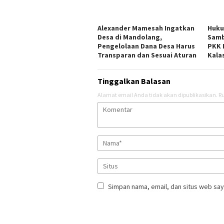
Alexander Mamesah Ingatkan
Huku
Desa di Mandolang,
Sam
Pengelolaan Dana Desa Harus
PKK 
Transparan dan Sesuai Aturan
Kala
Tinggalkan Balasan
Alamat email Anda tidak akan dipublikasikan.
Ru
Simpan nama, email, dan situs web say