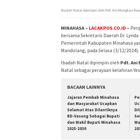
Ibadah Natal dipimpin oleh Pdt. Ani Mongkau Rawi
MINAHASA –
LACAKPOS.CO.ID
–
Penj
bersama Sekretaris Daerah Dr. Lynda
Pemerintah Kabupaten Minahasa yan
Mandolang, pada Selasa (3/12/2024).
Ibadah Natal dipimpin oleh
Pdt. Ani
Natal sebagai perayaan kelahiran Yes
BACAAN LAINNYA
Jajaran Pemkab Minahasa
Pe
dan Masyarakat Ucapkan
Uc
Selamat Atas Dilantiknya
Di
RD-Vasung Sebagai Bupati
Se
dan Wakil Bupati Minahasa
Wa
2025-2030
20