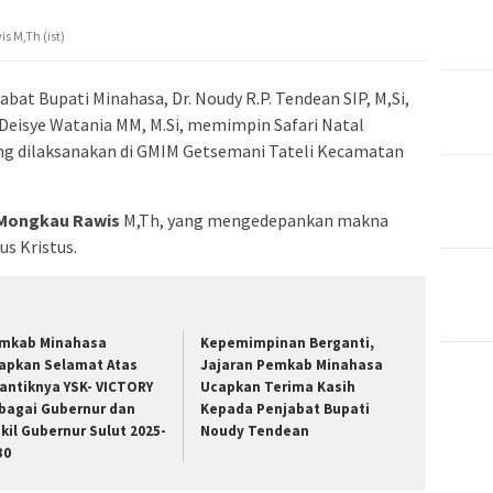
s M,Th (ist)
abat Bupati Minahasa, Dr. Noudy R.P. Tendean SIP, M,Si,
 Deisye Watania MM, M.Si, memimpin Safari Natal
g dilaksanakan di GMIM Getsemani Tateli Kecamatan
 Mongkau Rawis
M,Th, yang mengedepankan makna
us Kristus.
mkab Minahasa
Kepemimpinan Berganti,
apkan Selamat Atas
Jajaran Pemkab Minahasa
lantiknya YSK- VICTORY
Ucapkan Terima Kasih
bagai Gubernur dan
Kepada Penjabat Bupati
kil Gubernur Sulut 2025-
Noudy Tendean
30