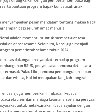
atal juga dirangkaikan dengan pemberian sembako bagi
n serta bantuan program bapak bunda asuh anak
n menyampaikan pesan mendalam tentang makna Natal
ngharapan bagi seluruh umat manusia.
 Natal adalah momentum untuk memperkuat rasa
dulian antar sesama. Selain itu, Natal juga menjadi
 program pemerintah selama tahun 2024.
asih atas dukungan masyarakat terhadap program-
embangunan RSUD, penyelesaian rencana detail tata
o, termasuk Pulau Likri, rencana pembangunan kebun
kasi dan wisata, Hal ini merupakan langkah-langkah
 Tendean juga memberikan himbauan kepada
 cuaca ekstrem dan menjaga keamanan selama perayaan
masyarakat untuk melaksanakan ibadah syukur dengan
, serta menjaga kerukunan umat beragama yang