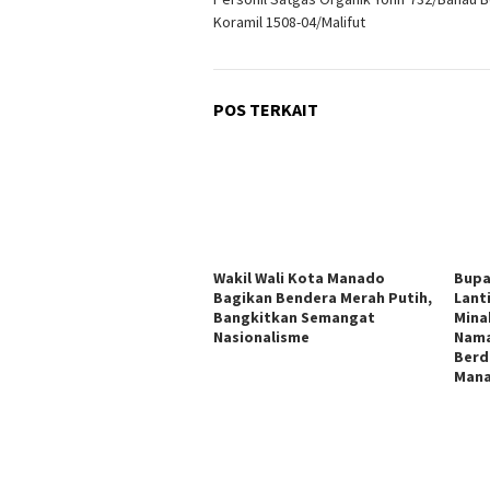
Koramil 1508-04/Malifut
POS TERKAIT
Wakil Wali Kota Manado
Bupa
Bagikan Bendera Merah Putih,
Lant
Bangkitkan Semangat
Mina
Nasionalisme
Nama
Berd
Man