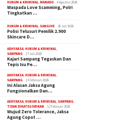
HUKUM & KRIMINAL
,
MANADO
4 Agustus 2026
Waspada Love Scamming, Polri
Tingkatkan …
HUKUM & KRIMINAL
,
SANGIHE
28 Juli 2026
Polisi Telusuri Pemilik 2.900
Skincare D…
ADHYAKSA
,
HUKUM & KRIMINAL
,
SAMPANG
17 Juli 2026
Kajari Sampang Tegaskan Dan
Tepis Isu Pe…
ADHYAKSA
,
HUKUM & KRIMINAL
,
SAMPANG
13 Februari 2026
Ini Alasan Jaksa Agung
Fungsionalkan Dan…
ADHYAKSA
,
HUKUM & KRIMINAL
,
SAMPANG
,
TIDAK DIKATEGORIKAN
12 Februari 2026
Wujud Zero Tolerance, Jaksa
Agung Copot …