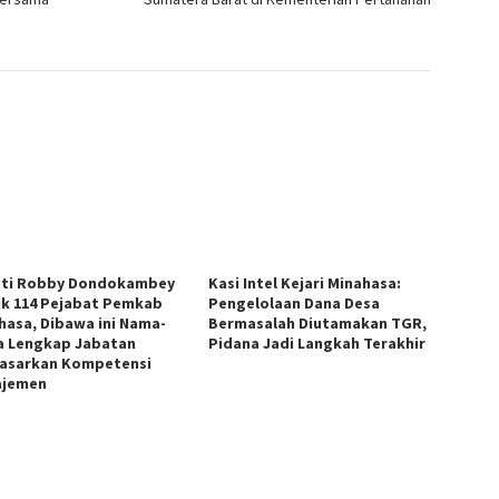
ti Robby Dondokambey
Kasi Intel Kejari Minahasa:
ik 114 Pejabat Pemkab
Pengelolaan Dana Desa
hasa, Dibawa ini Nama-
Bermasalah Diutamakan TGR,
 Lengkap Jabatan
Pidana Jadi Langkah Terakhir
asarkan Kompetensi
ajemen