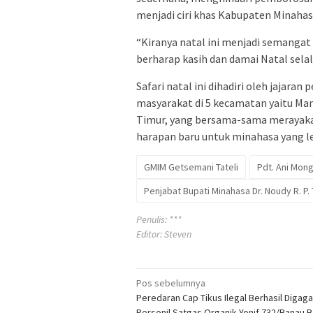
menjadi ciri khas Kabupaten Minahas
“Kiranya natal ini menjadi semanga
berharap kasih dan damai Natal sela
Safari natal ini dihadiri oleh jajar
masyarakat di 5 kecamatan yaitu Ma
Timur, yang bersama-sama merayakan
harapan baru untuk minahasa yang le
GMIM Getsemani Tateli
Pdt. Ani Mon
Penjabat Bupati Minahasa Dr. Noudy R. P
Penulis: ***
Editor: Steven
Navigasi
Pos sebelumnya
Peredaran Cap Tikus Ilegal Berhasil Digaga
pos
Personil Satgas Organik Yonif 732/Banau 