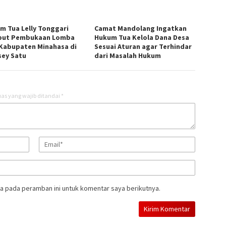
m Tua Lelly Tonggari
Camat Mandolang Ingatkan
but Pembukaan Lomba
Hukum Tua Kelola Dana Desa
Kabupaten Minahasa di
Sesuai Aturan agar Terhindar
sey Satu
dari Masalah Hukum
as yang wajib ditandai
*
a pada peramban ini untuk komentar saya berikutnya.