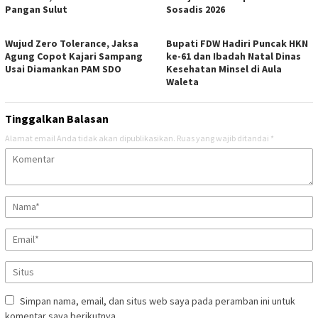
Pangan Sulut
Sosadis 2026
Wujud Zero Tolerance, Jaksa
Bupati FDW Hadiri Puncak HKN
Agung Copot Kajari Sampang
ke-61 dan Ibadah Natal Dinas
Usai Diamankan PAM SDO
Kesehatan Minsel di Aula
Waleta
Tinggalkan Balasan
Alamat email Anda tidak akan dipublikasikan.
Ruas yang wajib ditandai
*
Simpan nama, email, dan situs web saya pada peramban ini untuk
komentar saya berikutnya.