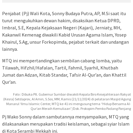
Penjabat (Pj) Wali Kota, Sonny Budaya Putra, AP, M.Si saat itu
turut mengukuhkan dewan hakim, disaksikan Ketua DPRD,
Imbral, S.E, Kepala Kejaksaan Negeri (Kajari), Jerniaty, MH,
Kakanwil Kemenag diwakili Kabid Urusan Agama Islam, Yosep
Khairul, S.Ag, unsur Forkopimda, pejabat terkait dan undangan
lainnya.
MTQ ini mempertandingkan sembilan cabang lomba, yaitu
Tilawah, Hifzhil/Hafalan, Tartil, Fahmil, Syarhil, Khutbah
Jumat dan Adzan, Kitab Standar, Tafsir Al-Qur’an, dan Khattil
Qur’an.
Foto : Dibuka Plt. Gubernur Sumbar diwakili Kepala Biro Kesejahteraan Rakyat
(Kesra) Setdaprov, Al Amin, S.Sos, MM, Kamis (21/11/2024) di pelataran Masjid Agung
Manarul ‘Ilmu Islamic Center, MTQ ke-41 ini mengusung tema “Hidup Bersama Al-
Qur’an Meraih Kemuliaan”/Dok. Prokopim Pemko Padang Panjang
Pj Wako Sonny dalam sambutannya menyampaikan, MTQ yang
dilaksanakan merupakan tradisi keislaman, sebagai syiar Islam
di Kota Serambi Mekkah ini.