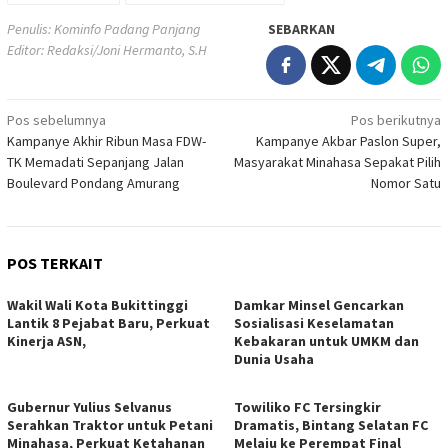
Penulis: Kominfo Padang Panjang
SEBARKAN
Editor: Redaksi/Joni Hermanto, S.H
Navigasi
Pos sebelumnya
Pos berikutnya
Kampanye Akhir Ribun Masa FDW-
Kampanye Akbar Paslon Super,
pos
TK Memadati Sepanjang Jalan
Masyarakat Minahasa Sepakat Pilih
Boulevard Pondang Amurang
Nomor Satu
POS TERKAIT
Wakil Wali Kota Bukittinggi
Damkar Minsel Gencarkan
Lantik 8 Pejabat Baru, Perkuat
Sosialisasi Keselamatan
Kinerja ASN,
Kebakaran untuk UMKM dan
Dunia Usaha
Gubernur Yulius Selvanus
Towiliko FC Tersingkir
Serahkan Traktor untuk Petani
Dramatis, Bintang Selatan FC
Minahasa, Perkuat Ketahanan
Melaju ke Perempat Final