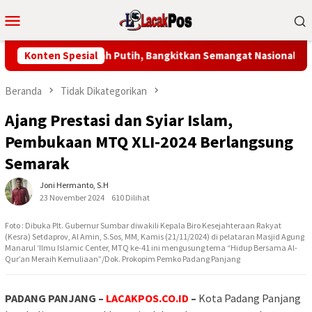
Loncat
Menu
ke
Mobile
konten
 Bendera Merah Putih, Bangkitkan Semangat Nasionalisme
Konten Spesial
Beranda
Tidak Dikategorikan
Ajang Prestasi dan Syiar Islam,
Pembukaan MTQ XLI-2024 Berlangsung
Semarak
Joni Hermanto, S.H
23 November 2024
610 Dilihat
Foto : Dibuka Plt. Gubernur Sumbar diwakili Kepala Biro Kesejahteraan Rakyat
(Kesra) Setdaprov, Al Amin, S.Sos, MM, Kamis (21/11/2024) di pelataran Masjid Agung
Manarul ‘Ilmu Islamic Center, MTQ ke-41 ini mengusung tema “Hidup Bersama Al-
Qur’an Meraih Kemuliaan”/Dok. Prokopim Pemko Padang Panjang
PADANG PANJANG –
LACAKPOS.CO.ID
–
Kota Padang Panjang