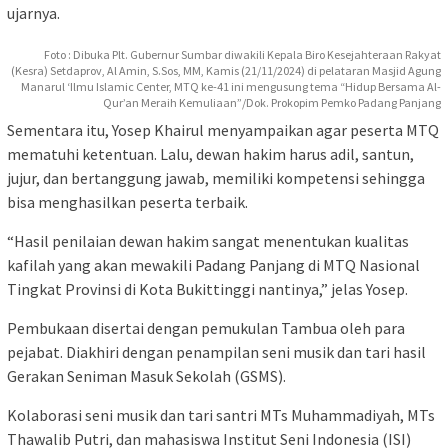
ujarnya.
Foto : Dibuka Plt. Gubernur Sumbar diwakili Kepala Biro Kesejahteraan Rakyat
(Kesra) Setdaprov, Al Amin, S.Sos, MM, Kamis (21/11/2024) di pelataran Masjid Agung
Manarul ‘Ilmu Islamic Center, MTQ ke-41 ini mengusung tema “Hidup Bersama Al-
Qur’an Meraih Kemuliaan”/Dok. Prokopim Pemko Padang Panjang
Sementara itu, Yosep Khairul menyampaikan agar peserta MTQ
mematuhi ketentuan. Lalu, dewan hakim harus adil, santun,
jujur, dan bertanggung jawab, memiliki kompetensi sehingga
bisa menghasilkan peserta terbaik.
“Hasil penilaian dewan hakim sangat menentukan kualitas
kafilah yang akan mewakili Padang Panjang di MTQ Nasional
Tingkat Provinsi di Kota Bukittinggi nantinya,” jelas Yosep.
Pembukaan disertai dengan pemukulan Tambua oleh para
pejabat. Diakhiri dengan penampilan seni musik dan tari hasil
Gerakan Seniman Masuk Sekolah (GSMS).
Kolaborasi seni musik dan tari santri MTs Muhammadiyah, MTs
Thawalib Putri, dan mahasiswa Institut Seni Indonesia (ISI)