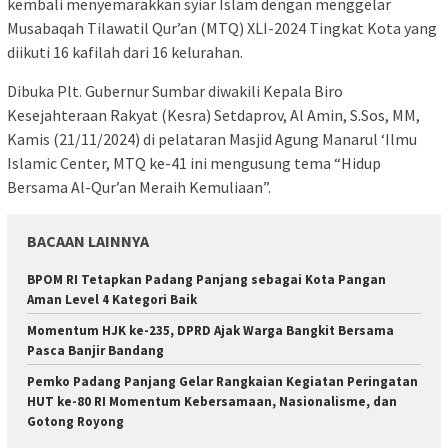
kembali menyemarakkan syiar Islam dengan menggelar
Musabaqah Tilawatil Qur’an (MTQ) XLI-2024 Tingkat Kota yang
diikuti 16 kafilah dari 16 kelurahan.
Dibuka Plt. Gubernur Sumbar diwakili Kepala Biro
Kesejahteraan Rakyat (Kesra) Setdaprov, Al Amin, S.Sos, MM,
Kamis (21/11/2024) di pelataran Masjid Agung Manarul ‘Ilmu
Islamic Center, MTQ ke-41 ini mengusung tema “Hidup
Bersama Al-Qur’an Meraih Kemuliaan”.
BACAAN LAINNYA
BPOM RI Tetapkan Padang Panjang sebagai Kota Pangan
Aman Level 4 Kategori Baik
Momentum HJK ke-235, DPRD Ajak Warga Bangkit Bersama
Pasca Banjir Bandang
Pemko Padang Panjang Gelar Rangkaian Kegiatan Peringatan
HUT ke-80 RI Momentum Kebersamaan, Nasionalisme, dan
Gotong Royong