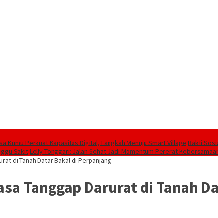
sa Kumu Perkuat Kapasitas Digital, Langkah Menuju Smart Village
Bakti Sos
nggu Sakit
Lelly Tonggari: Jalan Sehat Jadi Momentum Pererat Kebersamaan
rat di Tanah Datar Bakal di Perpanjang
sa Tanggap Darurat di Tanah Da