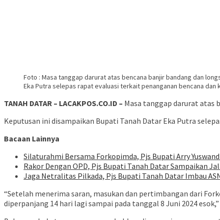
Foto : Masa tanggap darurat atas bencana banjir bandang dan longs
Eka Putra selepas rapat evaluasi terkait penanganan bencana dan k
TANAH DATAR – LACAKPOS.CO.ID –
Masa tanggap darurat atas b
Keputusan ini disampaikan Bupati Tanah Datar Eka Putra selepas
Bacaan Lainnya
Silaturahmi Bersama Forkopimda, Pjs Bupati Arry Yuswan
Rakor Dengan OPD, Pjs Bupati Tanah Datar Sampaikan Jal
Jaga Netralitas Pilkada, Pjs Bupati Tanah Datar Imbau A
“Setelah menerima saran, masukan dan pertimbangan dari Forko
diperpanjang 14 hari lagi sampai pada tanggal 8 Juni 2024 esok,