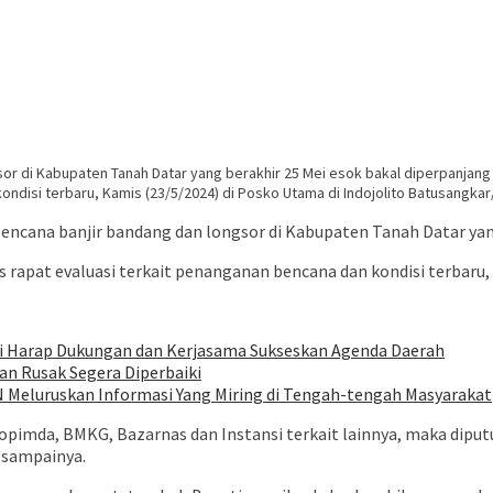
or di Kabupaten Tanah Datar yang berakhir 25 Mei esok bakal diperpanjang s
ondisi terbaru, Kamis (23/5/2024) di Posko Utama di Indojolito Batusangkar
encana banjir bandang dan longsor di Kabupaten Tanah Datar yang 
 rapat evaluasi terkait penanganan bencana dan kondisi terbaru,
di Harap Dukungan dan Kerjasama Sukseskan Agenda Daerah
an Rusak Segera Diperbaiki
SN Meluruskan Informasi Yang Miring di Tengah-tengah Masyarakat
pimda, BMKG, Bazarnas dan Instansi terkait lainnya, maka dipu
” sampainya.