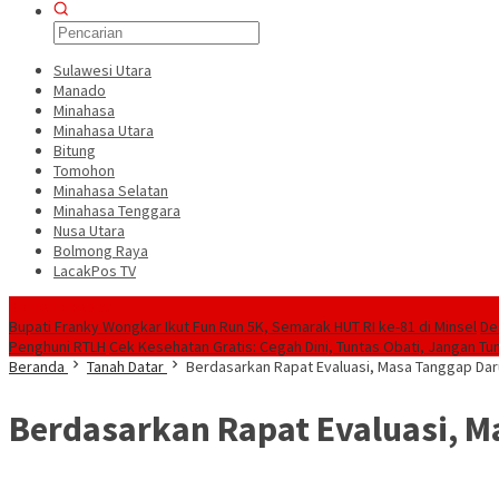
Sulawesi Utara
Manado
Minahasa
Minahasa Utara
Bitung
Tomohon
Minahasa Selatan
Minahasa Tenggara
Nusa Utara
Bolmong Raya
LacakPos TV
Konten Spesial
Bupati Franky Wongkar Ikut Fun Run 5K, Semarak HUT RI ke-81 di Minsel
De
Penghuni RTLH
Cek Kesehatan Gratis: Cegah Dini, Tuntas Obati, Jangan Tu
Beranda
Tanah Datar
Berdasarkan Rapat Evaluasi, Masa Tanggap Daru
Berdasarkan Rapat Evaluasi, Ma