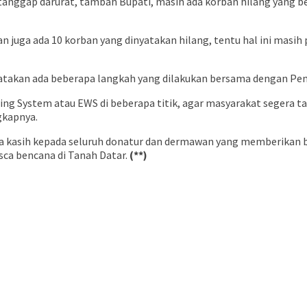
anggap darurat, tambah Bupati, masih ada korban hilang yang 
n juga ada 10 korban yang dinyatakan hilang, tentu hal ini masih
gatakan ada beberapa langkah yang dilakukan bersama dengan Pem
 System atau EWS di beberapa titik, agar masyarakat segera t
gkapnya.
ima kasih kepada seluruh donatur dan dermawan yang memberikan
sca bencana di Tanah Datar.
(**)