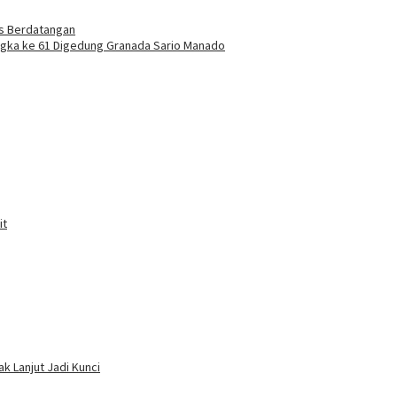
us Berdatangan
ingka ke 61 Digedung Granada Sario Manado
it
k Lanjut Jadi Kunci