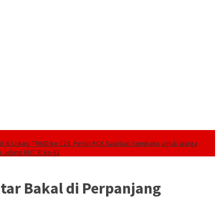
ial di Lokasi TMMD ke-129, Persit KCK Salurkan Sembako untuk Warga
 Jelang HUT RI ke-81
tar Bakal di Perpanjang