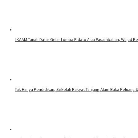
LKAAM Tanah Datar Gelar Lomba Pidato Alua Pasambahan, Wujud R
Tak Hanya Pendidikan, Sekolah Rakyat Tanjung Alam Buka Peluang 